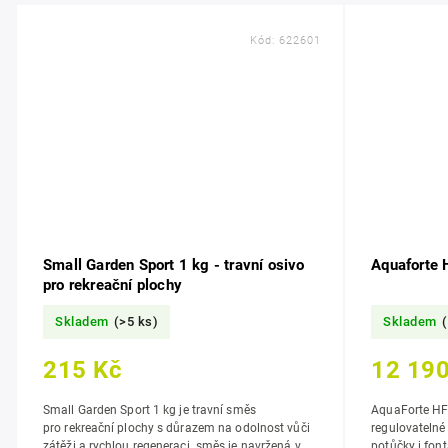
Kód:
622601
Small Garden Sport 1 kg - travní osivo
Aquaforte 
pro rekreační plochy
Skladem
(>5 ks)
Skladem
(
215 Kč
12 190
Small Garden Sport 1 kg je travní směs
AquaForte HF
pro rekreační plochy s důrazem na odolnost vůči
regulovatelné 
zátěži a rychlou regeneraci. směs je navržená v
potůčky i fon