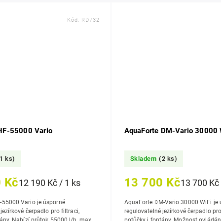
Kód:
RD732
HF-55000 Vario
AquaForte DM-Vario 30000 
1 ks)
Skladem
(2 ks)
 Kč
13 700 Kč
12 190 Kč / 1 ks
13 700 Kč 
-55000 Vario je úsporné
AquaForte DM-Vario 30000 WiFi je 
jezírkové čerpadlo pro filtraci,
regulovatelné jezírkové čerpadlo pro f
tány. Nabízí průtok 55000 l/h, max.
potůčky i fontány. Možnost ovládání