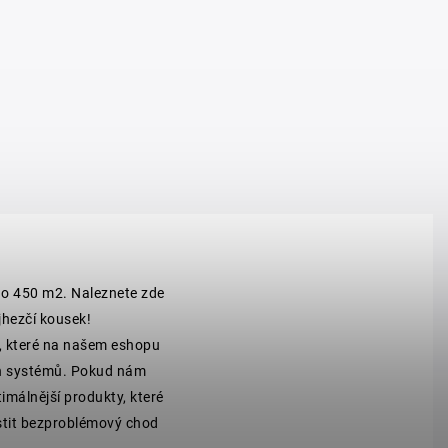
 o 450 m2. Naleznete zde
jhezčí kousek!
, které na našem eshopu
ých systémů. Pokud nám
imálnější produkty, které
jistit bezproblémový chod