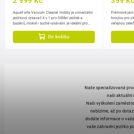
2 999 Kč
399 K
AquaForte Vacuum Cleaner Hobby je univerzální
Prémiové jarn
jezírkový vysavač 4 v 1 pro čištění jezírek a
hnojivo pro ok
bazénů, mokré i suché vysávání. je ideální pro
veřejnou zeleň. díky stabilizovanému dus
nenáročné použití v malých...
inhibitorem...
Do košíku
Naše specializovaná pro
naši aktuální
Naši vyškolení zaměstn
nabízíme, až po dotaz
dodáte informace o vašem
vaše zahradní jezírko po