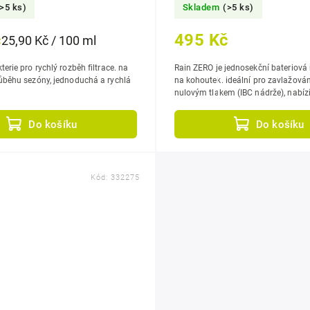
(>5 ks)
Skladem
(>5 ks)
č
495 Kč
25,90 Kč / 100 ml
erie pro rychlý rozběh filtrace. na
Rain ZERO je jednosekční bateriová 
óny, jednoduchá a rychlá
na kohoutek. ideální pro zavlažování systémů s
nulovým tlakem (IBC nádrže), nabíz
programování, flexibilní...
Do košíku
Do košíku
Kód:
332275