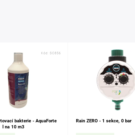
Kód:
SC856
tovací bakterie - AquaForte
Rain ZERO - 1 sekce, 0 bar
1 l na 10 m3