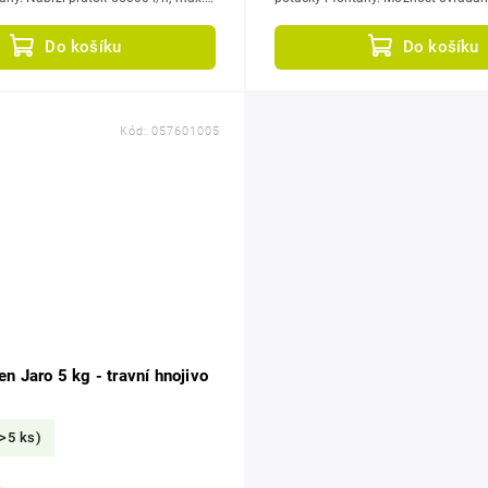
zký...
v telefonu. Nabízí průtok...
Do košíku
Do košíku
Kód:
057601005
n Jaro 5 kg - travní hnojivo
(>5 ks)