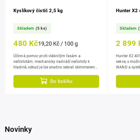
Kyslíkový čistič 2,5 kg
Hunter X2 
Skladem
(5 ks)
Skladem
(
480 Kč
2 899 
19,20 Kč / 100 g
Účinná pomoc proti vláknitým řasám a
Hunter X2 401-
nečistotám. mechanicky nadnáší nečistoty k
sekce, s možn
hladině, odkud je lze snadno sebrat skimmerem
WAND a systém Hydrawi
nebo síťkou, díky oxidaci odbourává...
intuitivní ovlá
Do košíku
Novinky