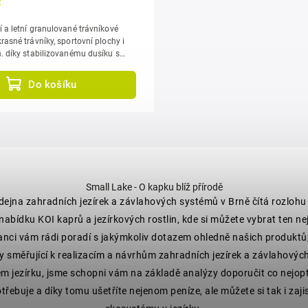
č
í a letní granulované trávníkové
rasné trávníky, sportovní plochy i
íku s
Do košíku
Small Lake - O kapku blíž přírodě
dejna zahradních jezírek a závlahových systémů v Brně čítá rozlohu
 nabídku KOI kaprů a jezírkových rostlin, kde si můžete vybrat ten ne
anci vám rádi poradí s jakýmkoliv dotazem ohledně našich produktů
y směřující k realizacím a návrhům zahradních jezírek a závlahov
 jezírku, jsme schopni vám na základě analýzy doporučit co nejopt
třebuje a díky tomu ušetříte nejenom peníze, ale můžete si tak i za