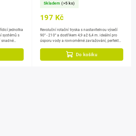
Skladem
(>5 ks)
197 Kč
řídicí jednotka
Revoluční rotační tryska s nastavitelnou výsečí
90° - 210° a dostřikem 4,9 až 6,4 m. ideální pro
í snadné
úsporu vody a rovnoměrné zavlažování, perfektní
pro malé a středně velké...
Do košíku