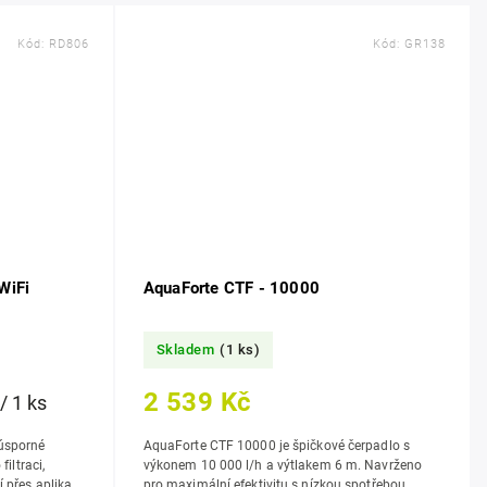
Kód:
RD806
Kód:
GR138
WiFi
AquaForte CTF - 10000
Skladem
(1 ks)
2 539 Kč
/ 1 ks
úsporné
AquaForte CTF 10000 je špičkové čerpadlo s
iltraci,
výkonem 10 000 l/h a výtlakem 6 m. Navrženo
 přes aplikaci
pro maximální efektivitu s nízkou spotřebou