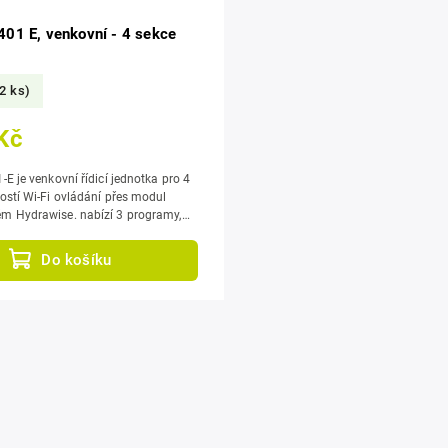
401 E, venkovní - 4 sekce
2 ks)
Kč
E je venkovní řídicí jednotka pro 4
ostí Wi-Fi ovládání přes modul
se. nabízí 3 programy,
dání, funkci...
Do košíku