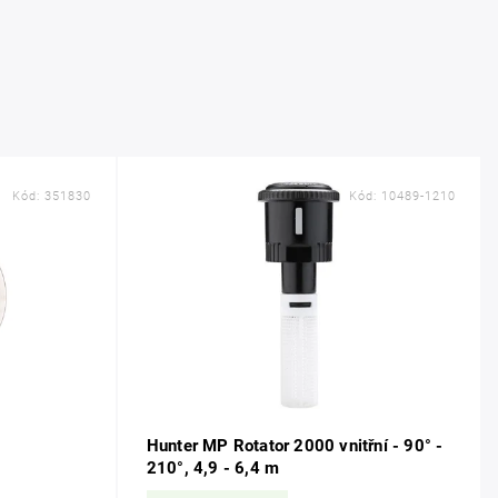
Kód:
351830
Kód:
10489-1210
Hunter MP Rotator 2000 vnitřní - 90° -
210°, 4,9 - 6,4 m