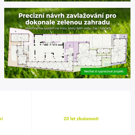
ví
20 let zkušeností