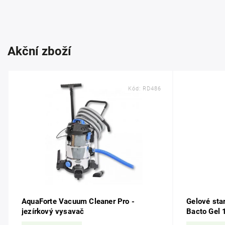
Akční zboží
Kód:
RD486
AquaForte Vacuum Cleaner Pro -
Gelové star
jezírkový vysavač
Bacto Gel 