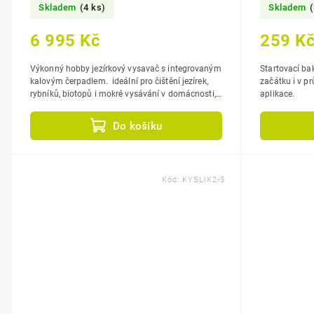
Skladem
(4 ks)
Skladem
6 995 Kč
259 K
Výkonný hobby jezírkový vysavač s integrovaným
Startovací bakt
kalovým čerpadlem. ideální pro čištění jezírek,
začátku i v průběhu sez
rybníků, biotopů i mokré vysávání v domácnosti,
aplikace.
součástí kompletní...
Do košíku
Kód:
KYSLIK2-5