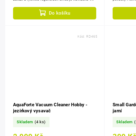
ČR a...
výtlak 5 m a ní
Do košíku
Kód:
RD465
AquaForte Vacuum Cleaner Hobby -
Small Garde
jezírkový vysavač
jarní
Skladem
(4 ks)
Skladem