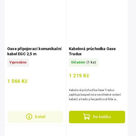
Oase připojovací komunikační
Kabelová průchodka Oase
kabel EGC 2,5 m
Tradux
Vyprodáno
Skladem
(1 ks)
1 219 Kč
1 066 Kč
Kabelová průchodka Oase Tradux
zajišťuje bezpečné a neviditelné vedení
kabelů a hadic přes jezírkové fólie a
nádrže. snadná montáž s hadicovými
trny pro průměr hadice ¾" -...
Do košíku
Detail