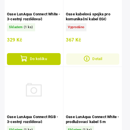
Oase LunAqua Connect White -
Oase kabelová spojka pro
3-cestný rozdělovač
komunikační kabel EGC
Skladem
(1 ks)
Vyprodáno
329 Kč
367 Kč
Do košíku
Detail
Oase LunAqua Connect RGB -
Oase LunAqua Connect White -
3-cestný rozdělovač
prodlužovací kabel 5 m
Skladem
(1 ks)
Skladem
(1 ks)