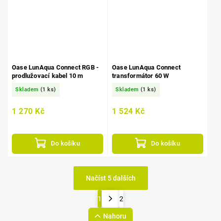
Oase LunAqua Connect RGB -
Oase LunAqua Connect
prodlužovací kabel 10 m
transformátor 60 W
Skladem
(1 ks)
Skladem
(1 ks)
1 270 Kč
1 524 Kč
Do košíku
Do košíku
Načíst 5 dalších
1
2
Nahoru