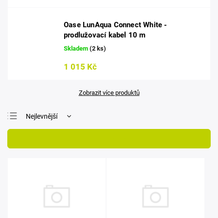
Oase LunAqua Connect White -
prodlužovací kabel 10 m
Skladem
(2 ks)
1 015 Kč
Zobrazit více produktů
Nejlevnější
Nejdražší
Otevřít filtr
Nejprodávanější
Abecedně