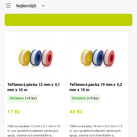
Nejlevnější
Nejdražší
Otevřít filtr
Nejprodávanější
Abecedně
Teflonová páska 12 mm x 0,1
Teflonová páska 19 mm x 0,2
mm x 10 m
mm x 15 m
Skladem
(>5 ks)
Skladem
(>5 ks)
17 Kč
46 Kč
Teflonová páska 12 mm x 0,1 mm x 10
Teflonová páska 19 mm x 0,2 mm x 15
m. pro spolehlivé utěsnění závitových
m. pro spolehlivé utěsnění závitových
spojů, odolná vůči chemikáliím a
spojů, odolná vůči chemikáliím a