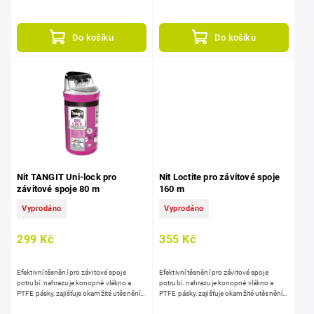
vysokým teplotám, ideální pro
vysokým teplotám, ideální pro
instalatérství a zavlažovací...
instalatérství a zavlažovací...
Do košíku
Do košíku
Nit TANGIT Uni-lock pro
Nit Loctite pro závitové spoje
závitové spoje 80 m
160 m
Vyprodáno
Vyprodáno
299 Kč
355 Kč
Efektivní těsnění pro závitové spoje
Efektivní těsnění pro závitové spoje
potrubí. nahrazuje konopné vlákno a
potrubí. nahrazuje konopné vlákno a
PTFE pásky, zajišťuje okamžité utěsnění,
PTFE pásky, zajišťuje okamžité utěsnění,
je vhodná pro vodu, plyn i stlačený
je vhodná pro vodu, plyn i stlačený