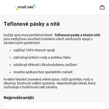
Teflonové pásky a nitě
Každý spoj musí perfektně těsnit.
Teflonové pásky a těsnicí nitě
jsou nezbytnou součástí instalace všech závitových spojů v
závlahových systémech.
zajišťují 100% těsnost spojů
zabraňují únikům vody a poklesu tlaku
odolávají vlhkosti i dlouhodobému zatížení
snadná aplikace bez speciálního nářadí
Kvalitní těsnění znamená méně oprav, nižší spotřebu vody a
dlouhou životnost celého systému. Nepodceňujte detail, který
rozhoduje o funkčnosti celé závlahy.
Nejprodávanější