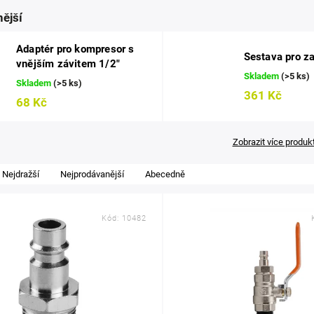
ější
Adaptér pro kompresor s
Sestava pro z
vnějším závitem 1/2"
Skladem
(>5 ks)
Skladem
(>5 ks)
361 Kč
68 Kč
Zobrazit více produk
Nejdražší
Nejprodávanější
Abecedně
Kód:
10482