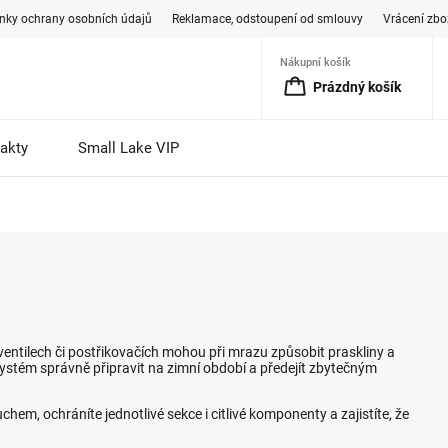
ky ochrany osobních údajů
Reklamace, odstoupení od smlouvy
Vrácení zbo
Nákupní košík
Prázdný košík
akty
Small Lake VIP
ntilech či postřikovačích mohou při mrazu způsobit praskliny a
ystém správně připravit na zimní období a předejít zbytečným
m, ochráníte jednotlivé sekce i citlivé komponenty a zajistíte, že