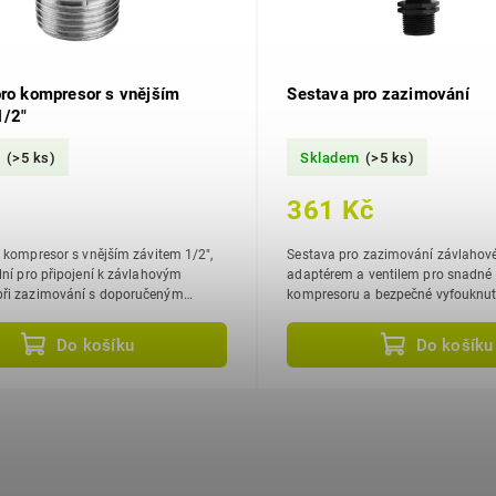
pro kompresor s vnějším
Sestava pro zazimování
1/2"
m
(>5 ks)
Skladem
(>5 ks)
361 Kč
 kompresor s vnějším závitem 1/2",
Sestava pro zazimování závlahové
adaptérem a ventilem pro snadné 
imování s doporučeným
kompresoru a bezpečné vyfouknutí
bar.
Do košíku
Do košíku