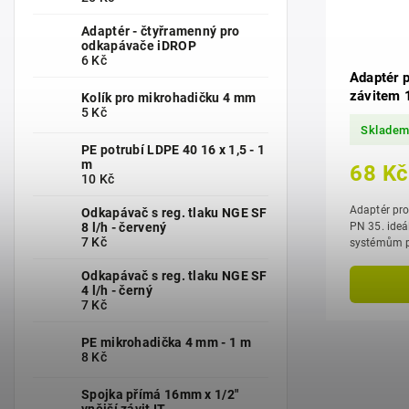
Adaptér - čtyřramenný pro
odkapávače iDROP
6 Kč
Adaptér 
závitem 
Kolík pro mikrohadičku 4 mm
5 Kč
Sklade
PE potrubí LDPE 40 16 x 1,5 - 1
m
68 Kč
10 Kč
Adaptér pro
Odkapávač s reg. tlaku NGE SF
8 l/h - červený
PN 35. ideální pro připojení k závlahovým
7 Kč
systémům při zaz
tlakem 4–6 
Odkapávač s reg. tlaku NGE SF
4 l/h - černý
7 Kč
PE mikrohadička 4 mm - 1 m
8 Kč
Spojka přímá 16mm x 1/2"
vnější závit IT