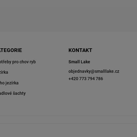
ATEGORIE
KONTAKT
otřeby pro chov ryb
Small Lake
objednavky
@
smalllake.cz
zírka
+420 773 794 786
ho jezírka
adlové šachty