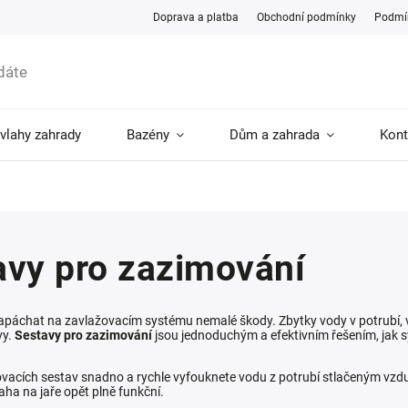
Doprava a platba
Obchodní podmínky
Podmín
ávlahy zahrady
Bazény
Dům a zahrada
Kont
avy pro zazimování
páchat na zavlažovacím systému nemalé škody. Zbytky vody v potrubí, ve
vy.
Sestavy pro zazimování
jsou jednoduchým a efektivním řešením, jak s
acích sestav snadno a rychle vyfouknete vodu z potrubí stlačeným vzduche
aha na jaře opět plně funkční.