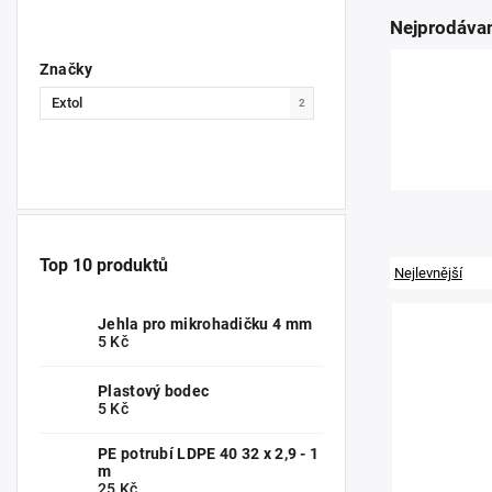
Nejprodávan
Značky
Extol
2
Top 10 produktů
Nejlevnější
Jehla pro mikrohadičku 4 mm
5 Kč
Plastový bodec
5 Kč
PE potrubí LDPE 40 32 x 2,9 - 1
m
25 Kč