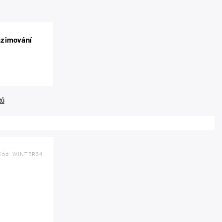
azimování
tů
Kód:
WINTER34