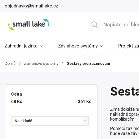
objednavky@smalllake.cz
Zahradní jezírka
Závlahové systémy
Projekt z
Domů
/
Závlahové systémy
/
Sestavy pro zazimování
Sest
Cena
68
Kč
361
Kč
Zima dokáže na
nákladné opra
komplikacím.
Na skladě
2
Pomocí zazimov
bude vaše závl