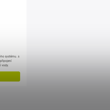
ho systému. s
připojení
 vody.