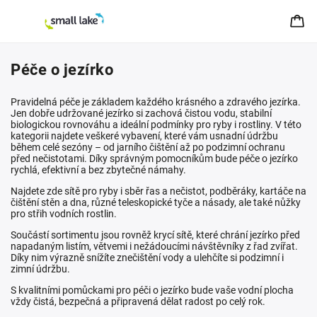
Péče o jezírko
Pravidelná péče je základem každého krásného a zdravého jezírka.
Jen dobře udržované jezírko si zachová čistou vodu, stabilní
biologickou rovnováhu a ideální podmínky pro ryby i rostliny. V této
kategorii najdete veškeré vybavení, které vám usnadní údržbu
během celé sezóny – od jarního čištění až po podzimní ochranu
před nečistotami. Díky správným pomocníkům bude péče o jezírko
rychlá, efektivní a bez zbytečné námahy.
Najdete zde sítě pro ryby i sběr řas a nečistot, podběráky, kartáče na
čištění stěn a dna, různé teleskopické tyče a násady, ale také nůžky
pro střih vodních rostlin.
Součástí sortimentu jsou rovněž krycí sítě, které chrání jezírko před
napadaným listím, větvemi i nežádoucími návštěvníky z řad zvířat.
Díky nim výrazně snížíte znečištění vody a ulehčíte si podzimní i
zimní údržbu.
S kvalitními pomůckami pro péči o jezírko bude vaše vodní plocha
vždy čistá, bezpečná a připravená dělat radost po celý rok.