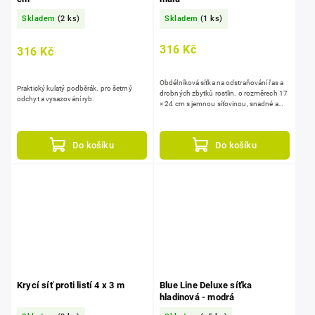
Skladem
(2 ks)
Skladem
(1 ks)
316 Kč
316 Kč
Obdélníková síťka na odstraňování řas a
Praktický kulatý podběrák. pro šetrný
drobných zbytků rostlin. o rozměrech 17
odchyt a vysazování ryb.
× 24 cm s jemnou síťovinou, snadné a
účinné čištění jezírek.
Do košíku
Do košíku
Krycí síť proti listí 4 x 3 m
Blue Line Deluxe síťka
hladinová - modrá