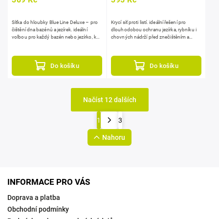
Síťka do hloubky Blue Line Deluxe – pro
Krycí síť proti listí. ideální řešení pro
čištění dna bazénů a jezírek. ideální
dlouhodobou ochranu jezírka, rybníku i
volbou pro každý bazén nebo jezírko, kde
chovných nádrží před znečištěním a
je potřeba rychle, bezpečně a efektivně
predátory s minimální údržbou.
odstranit...
Do košíku
Do košíku
Načíst 12 dalších
1
3
Nahoru
INFORMACE PRO VÁS
Doprava a platba
Obchodní podmínky