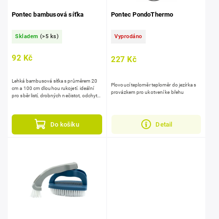
Pontec bambusová síťka
Pontec PondoThermo
Skladem
(>5 ks)
Vyprodáno
92 Kč
227 Kč
Lehká bambusová síťka s průměrem 20
Plovoucí teploměr teploměr do jezírka s
cm a 100 cm dlouhou rukojetí. ideální
provázkem pro ukotvení ke břehu
pro sběr listí, drobných nečistot, odchyt
malých ryb v zahradním jezírku.
Do košíku
Detail