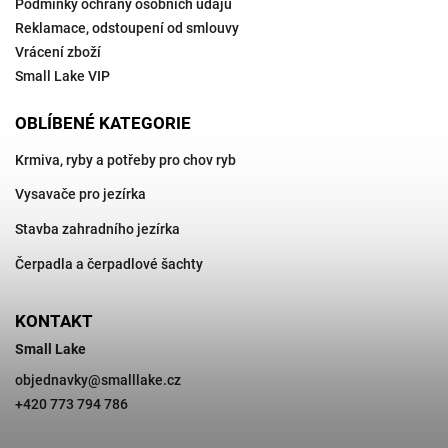
Podmínky ochrany osobních údajů
Reklamace, odstoupení od smlouvy
Vrácení zboží
Small Lake VIP
OBLÍBENÉ KATEGORIE
Krmiva, ryby a potřeby pro chov ryb
Vysavače pro jezírka
Stavba zahradního jezírka
Čerpadla a čerpadlové šachty
KONTAKT
Small Lake
objednavky
@
smalllake.cz
+420 773 794 786