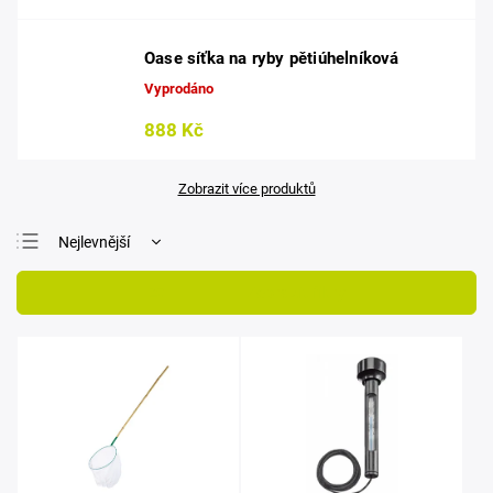
Oase síťka na ryby pětiúhelníková
Vyprodáno
888 Kč
Zobrazit více produktů
Nejlevnější
Nejdražší
Otevřít filtr
Nejprodávanější
Abecedně