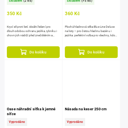
Skladem
(2 ks)
Skladem
(>5 ks)
350 Kč
360 Kč
Krycí síť proti listí. ideální řešení pro
Plochá hladinová síťka Blue Line Deluxe
dlouhodobou ochranu jezírka, rybníku i
na listy – pro čistou hladinu bazénu i
chovných nádrží před znečištěním a
jezírka. perfektní volba pro všechny, kdo
predátory s minimální údržbou.
chtějí udržet hladinu vody čistou a bez
nečistot –...
Do košíku
Do košíku
Oase náhradní síťka k jemné
Násada na keser 250 cm
síťce
Vyprodáno
Vyprodáno