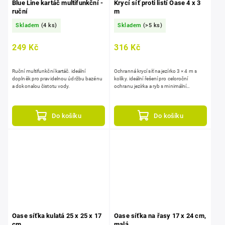
Blue Line kartáč multifunkční -
Krycí síť proti listí Oase 4 x 3
ruční
m
Skladem
(4 ks)
Skladem
(>5 ks)
249 Kč
316 Kč
Ruční multifunkční kartáč. ideální
Ochranná krycí síť na jezírko 3 × 4 m s
doplněk pro pravidelnou údržbu bazénu
kolíky. ideální řešení pro celoroční
a dokonalou čistotu vody.
ochranu jezírka a ryb s minimální
údržbou.
Do košíku
Do košíku
Oase síťka kulatá 25 x 25 x 17
Oase síťka na řasy 17 x 24 cm,
cm
malá