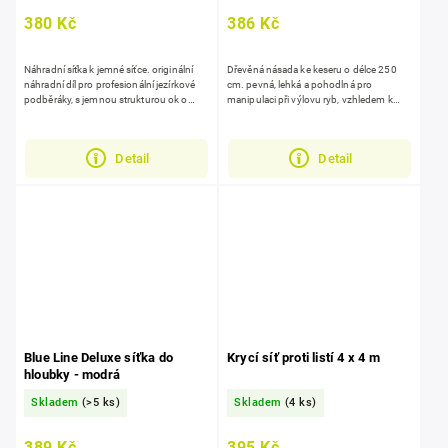
380 Kč
386 Kč
Náhradní síťka k jemné síťce. originální
Dřevěná násada ke keseru o délce 250
náhradní díl pro profesionální jezírkové
cm. pevná, lehká a pohodlná pro
podběráky, s jemnou strukturou ok o
manipulaci při výlovu ryb, vzhledem k
velikosti 0,5 mm zajišťuje efektivní
rozměrům se na něj nevztahuje běžné
zachytávání...
poštovné ani doprava zdarma,...
Detail
Detail
Blue Line Deluxe síťka do
Krycí síť proti listí 4 x 4 m
hloubky - modrá
Skladem
(>5 ks)
Skladem
(4 ks)
389 Kč
395 Kč