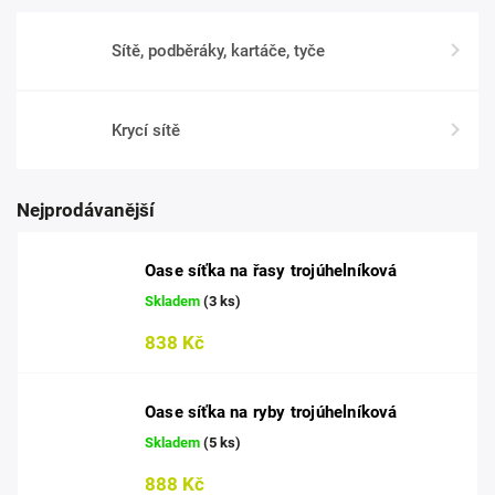
Sítě, podběráky, kartáče, tyče
Krycí sítě
Nejprodávanější
Oase síťka na řasy trojúhelníková
Skladem
(3 ks)
838 Kč
Oase síťka na ryby trojúhelníková
Skladem
(5 ks)
888 Kč