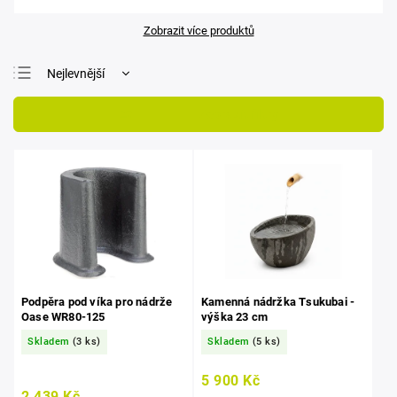
Zobrazit více produktů
Nejlevnější
Nejdražší
Otevřít filtr
Nejprodávanější
Abecedně
Podpěra pod víka pro nádrže
Kamenná nádržka Tsukubai -
Oase WR80-125
výška 23 cm
Skladem
(3 ks)
Skladem
(5 ks)
5 900 Kč
2 439 Kč