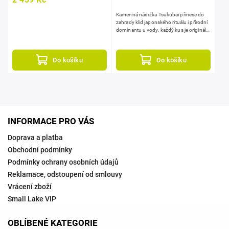
Kamenná nádržka Tsukubai přinese do
zahrady klid japonského rituálu i přírodní
dominantu u vody. každý kus je originál s
vlastní kresbou kamene, strukturou a
patinou.
Do košíku
Do košíku
INFORMACE PRO VÁS
Doprava a platba
Obchodní podmínky
Podmínky ochrany osobních údajů
Reklamace, odstoupení od smlouvy
Vrácení zboží
Small Lake VIP
OBLÍBENÉ KATEGORIE