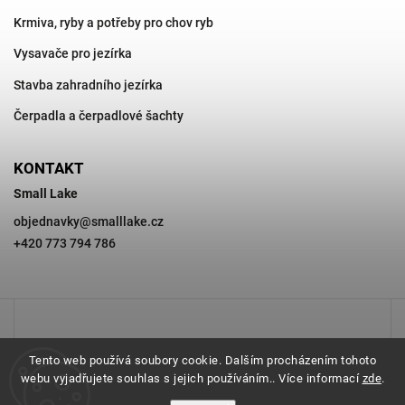
Krmiva, ryby a potřeby pro chov ryb
Vysavače pro jezírka
Stavba zahradního jezírka
Čerpadla a čerpadlové šachty
KONTAKT
Small Lake
objednavky
@
smalllake.cz
+420 773 794 786
Tento web používá soubory cookie. Dalším procházením tohoto
webu vyjadřujete souhlas s jejich používáním.. Více informací
zde
.