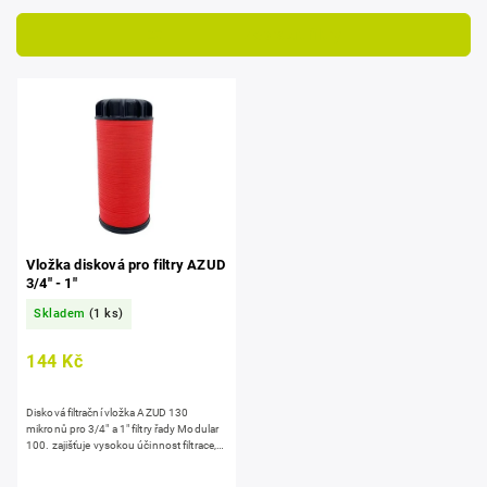
Nejdražší
Otevřít filtr
Nejprodávanější
Abecedně
Vložka disková pro filtry AZUD
3/4" - 1"
Skladem
(1 ks)
144 Kč
Disková filtrační vložka AZUD 130
mikronů pro 3/4" a 1" filtry řady Modular
100. zajišťuje vysokou účinnost filtrace,
prodlužuje servisní intervaly.