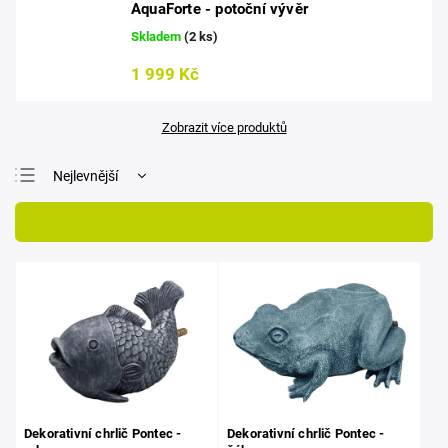
AquaForte - potoční vývěr
Skladem
(2 ks)
1 999 Kč
Zobrazit více produktů
Nejlevnější
Nejdražší
Otevřít filtr
Nejprodávanější
Abecedně
Dekorativní chrlič Pontec -
Dekorativní chrlič Pontec -