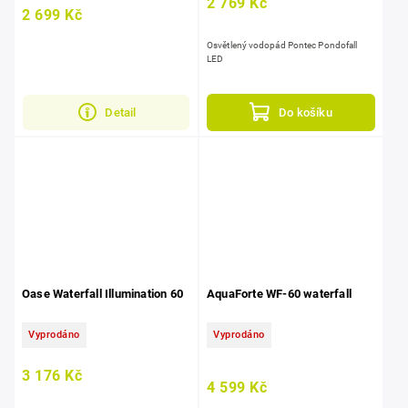
2 769 Kč
2 699 Kč
Osvětlený vodopád Pontec Pondofall
LED
Do košíku
Detail
Oase Waterfall Illumination 60
AquaForte WF-60 waterfall
Vyprodáno
Vyprodáno
3 176 Kč
4 599 Kč