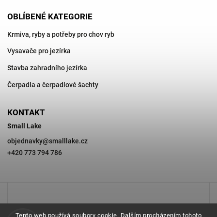
OBLÍBENÉ KATEGORIE
Krmiva, ryby a potřeby pro chov ryb
Vysavače pro jezírka
Stavba zahradního jezírka
Čerpadla a čerpadlové šachty
KONTAKT
Small Lake
objednavky
@
smalllake.cz
+420 773 794 786
Tento web používá soubory cookie. Dalším procházením tohoto