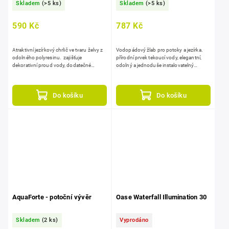
Skladem
(>5 ks)
Skladem
(>5 ks)
590 Kč
787 Kč
Atraktivní jezírkový chrlič ve tvaru želvy z
Vodopádový žlab pro potoky a jezírka.
odolného polyresinu. zajišťuje
přírodní prvek tekoucí vody, elegantní,
dekorativní proud vody, dodatečné
odolný a jednoduše instalovatelný
okysličení jezírka.
vodopád, dlouhá životnost, zaujme na
první pohled.
Do košíku
Do košíku
AquaForte - potoční vývěr
Oase Waterfall Illumination 30
Skladem
(2 ks)
Vyprodáno