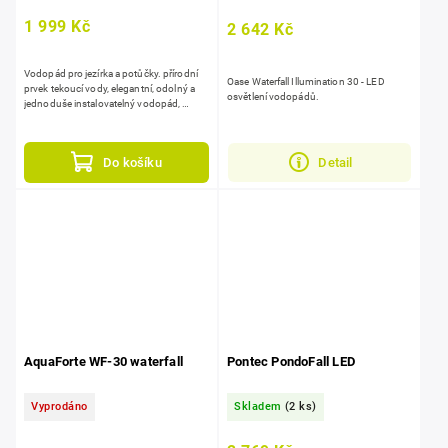
1 999 Kč
2 642 Kč
Vodopád pro jezírka a potůčky. přírodní
Oase Waterfall Illumination 30 - LED
prvek tekoucí vody, elegantní, odolný a
osvětlení vodopádů.
jednoduše instalovatelný vodopád,
zaujme na první pohled.
Do košíku
Detail
AquaForte WF-30 waterfall
Pontec PondoFall LED
Vyprodáno
Skladem
(2 ks)