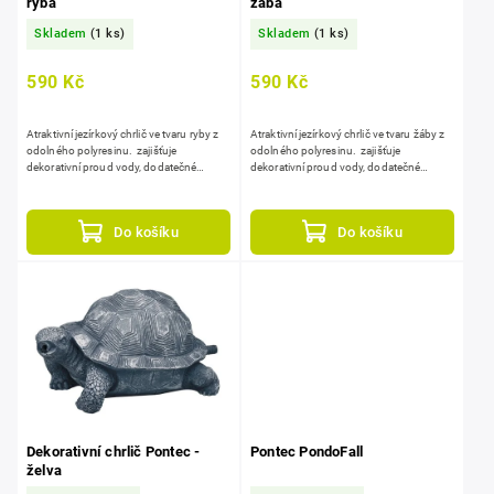
ryba
žába
Skladem
(1 ks)
Skladem
(1 ks)
590 Kč
590 Kč
Atraktivní jezírkový chrlič ve tvaru ryby z
Atraktivní jezírkový chrlič ve tvaru žáby z
odolného polyresinu. zajišťuje
odolného polyresinu. zajišťuje
dekorativní proud vody, dodatečné
dekorativní proud vody, dodatečné
okysličení jezírka.
okysličení jezírka.
Do košíku
Do košíku
Dekorativní chrlič Pontec -
Pontec PondoFall
želva