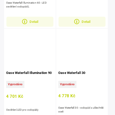
Oase Waterfall Illumination 60 - LED
osvětlení vodopádů.
Detail
Detail
Oase Waterfall Illumination 90
Oase Waterfall 30
Vyprodáno
Vyprodáno
4 778 Kč
4 701 Kč
Oase Waterfall 30 - vodopád z ušlechtilé
Osvětlení LED pro vodopády
oceli