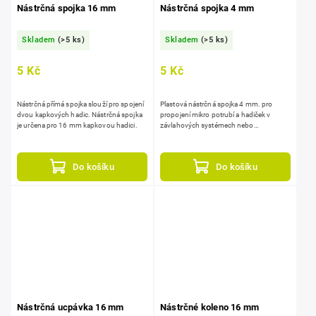
Nástrčná spojka 16 mm
Nástrčná spojka 4 mm
Skladem
(>5 ks)
Skladem
(>5 ks)
5 Kč
5 Kč
Nástrčná přímá spojka slouží pro spojení
Plastová nástrčná spojka 4 mm. pro
dvou kapkových hadic. Nástrčná spojka
propojení mikro potrubí a hadiček v
je určena pro 16 mm kapkovou hadici.
závlahových systémech nebo
vzduchování.
Do košíku
Do košíku
Nástrčná ucpávka 16 mm
Nástrčné koleno 16 mm