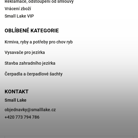
Reklamace, odstoupení od smlouvy
Vrácení zboží
Small Lake VIP
OBLÍBENÉ KATEGORIE
Krmiva, ryby a potřeby pro chov ryb
Vysavače pro jezírka
Stavba zahradního jezírka
Čerpadla a čerpadlové šachty
KONTAKT
Small Lake
objednavky
@
smalllake.cz
+420 773 794 786