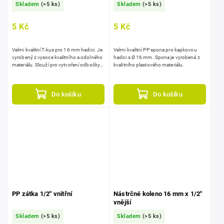
Skladem
(>5 ks)
Skladem
(>5 ks)
5 Kč
5 Kč
Velmi kvalitní T-kus pro 16 mm hadici. Je
Velmi kvalitní PP spona pro kapkovou
vyrobený z vysoce kvalitního a odolného
hadici s Ø 16 mm. Spona je vyrobená z
materiálu. Slouží pro vytvoření odbočky z
kvalitního plastového materiálu.
vedení kapkové hadice.
Do košíku
Do košíku
PP zátka 1/2" vnitřní
Nástrčné koleno 16 mm x 1/2"
vnější
Skladem
(>5 ks)
Skladem
(>5 ks)