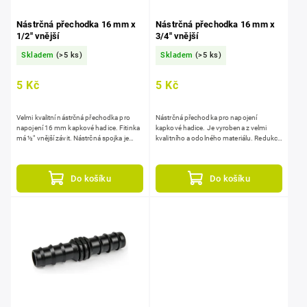
Nástrčná přechodka 16 mm x
Nástrčná přechodka 16 mm x
1/2" vnější
3/4" vnější
Skladem
(>5 ks)
Skladem
(>5 ks)
5 Kč
5 Kč
Velmi kvalitní nástrčná přechodka pro
Nástrčná přechodka pro napojení
napojení 16 mm kapkové hadice. Fitinka
kapkové hadice. Je vyrobena z velmi
má ½" vnější závit. Nástrčná spojka je
kvalitního a odolného materiálu. Redukce
vyrobena z velmi kvalitního a odolného
3/4" vnější závit na 16 mm.
materiálu.
Do košíku
Do košíku