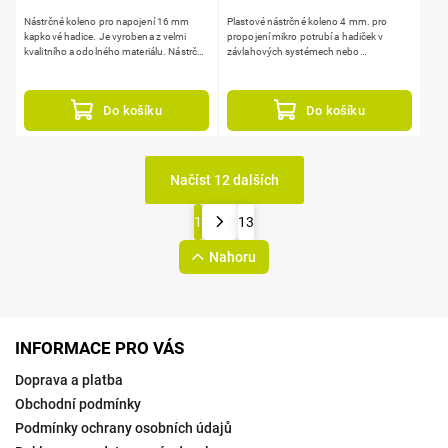
Nástrčné koleno pro napojení 16 mm
Plastové nástrčné koleno 4 mm. pro
kapkové hadice. Je vyrobena z velmi
propojení mikro potrubí a hadiček v
kvalitního a odolného materiálu. Nástrčné
závlahových systémech nebo
koleno má ¾" vnější závit.
vzduchování.
Do košíku
Do košíku
Načíst 12 dalších
1
13
Nahoru
INFORMACE PRO VÁS
Doprava a platba
Obchodní podmínky
Podmínky ochrany osobních údajů