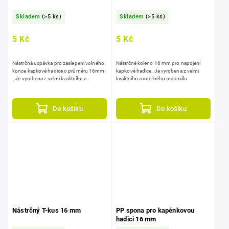
Skladem
(>5 ks)
Skladem
(>5 ks)
5 Kč
5 Kč
Nástrčná ucpávka pro zaslepení volného
Nástrčné koleno 16 mm pro napojení
konce kapkové hadice o průměru 16mm
kapkové hadice. Je vyrobena z velmi
. Je vyrobena z velmi kvalitního a
kvalitního a odolného materiálu.
odolného materiálu.
Do košíku
Do košíku
Nástrčný T-kus 16 mm
PP spona pro kapénkovou
hadici 16 mm