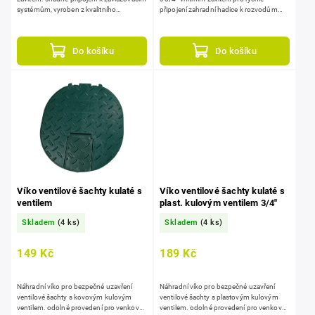
systémům, vyroben z kvalitního
připojení zahradní hadice k rozvodům
materiálu, s pryžovým těsněním pro
vody nebo ke kohoutku se závitem.
spolehlivost.
kvalitní mosazné tělo...
Do košíku
Do košíku
Víko ventilové šachty kulaté s
Víko ventilové šachty kulaté s
ventilem
plast. kulovým ventilem 3/4"
Skladem
(4 ks)
Skladem
(4 ks)
149 Kč
189 Kč
Náhradní víko pro bezpečné uzavření
Náhradní víko pro bezpečné uzavření
ventilové šachty s kovovým kulovým
ventilové šachty s plastovým kulovým
ventilem. odolné provedení pro venkovní
ventilem. odolné provedení pro venkovní