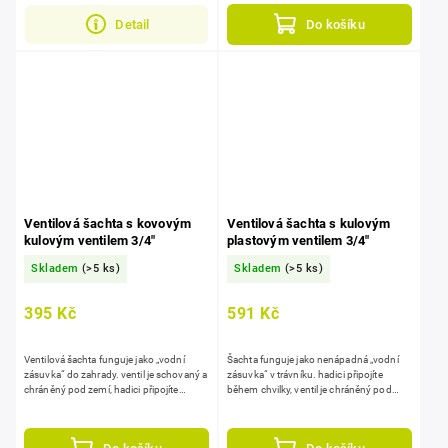
Detail
Do košíku
Ventilová šachta s kovovým
Ventilová šachta s kulovým
kulovým ventilem 3/4"
plastovým ventilem 3/4"
Skladem
(>5 ks)
Skladem
(>5 ks)
395 Kč
591 Kč
Ventilová šachta funguje jako „vodní
Šachta funguje jako nenápadná „vodní
zásuvka“ do zahrady. ventil je schovaný a
zásuvka“ v trávníku. hadici připojíte
chráněný pod zemí, hadici připojíte
během chvilky, ventil je chráněný pod
během pár vteřin, kdykoli potřebujete.
zemí, ventil odolný proti zamrznutí až do
-30 °C.