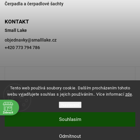
Čerpadla a čerpadlové šachty
KONTAKT
Small Lake
objednavky
@
smalllake.cz
+420 773 794 786
Tento web používá soubory cookie. Dalším procházením tohoto
webu vyjadřujete souhlas s jejich používáním.. Více informací
zde
.
Nastavení
Zobrazit
Souhlasím
Copyright 2026
SMALL LAKE
. Všechna práva vyhrazena.
Odmítnout
Vytvořil
Shoptet
| Design
Shoptak.cz