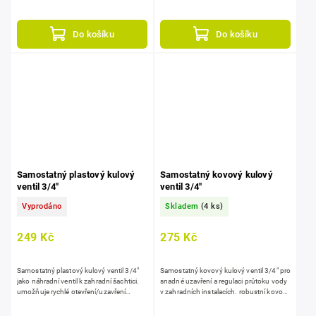
použití, snadná manipulace při
použití, snadná manipulace při
pravidelných kontrolách a...
pravidelných kontrolách a...
Do košíku
Do košíku
Samostatný plastový kulový
Samostatný kovový kulový
ventil 3/4"
ventil 3/4"
Vyprodáno
Skladem
(4 ks)
249 Kč
275 Kč
Samostatný plastový kulový ventil 3/4"
Samostatný kovový kulový ventil 3/4" pro
jako náhradní ventil k zahradní šachtici.
snadné uzavření a regulaci průtoku vody
umožňuje rychlé otevření/uzavření
v zahradních instalacích. robustní kovové
průtoku, má úpravu pro vysokou
provedení pro dlouhou životnost a
odolnost proti...
spolehlivý...