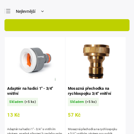
Nejlevnější
Nejdražší
Otevřít filtr
Nejprodávanější
Abecedně
Adaptér na hadici 1" - 3/4"
Mosazná přechodka na
vnitřní
rychlospojku 3/4" vnitřní
Skladem
(>5 ks)
Skladem
(>5 ks)
13 Kč
57 Kč
Adaptér na hadici 1" - 3/4" s vnitřním
Mosazná přechodka na rychlospojku
závitem. snadné připojení k zavlažovacím
s 3/4" vnitřním závitem pro rychlé