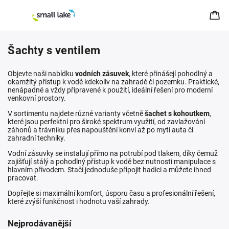
Šachty s ventilem
Objevte naši nabídku
vodních zásuvek
, které přinášejí pohodlný a
okamžitý přístup k vodě kdekoliv na zahradě či pozemku. Praktické,
nenápadné a vždy připravené k použití, ideální řešení pro moderní
venkovní prostory.
V sortimentu najdete různé varianty včetně
šachet s kohoutkem
,
které jsou perfektní pro široké spektrum využití, od zavlažování
záhonů a trávníku přes napouštění konví až po mytí auta či
zahradní techniky.
Vodní zásuvky se instalují přímo na potrubí pod tlakem, díky čemuž
zajišťují stálý a pohodlný přístup k vodě bez nutnosti manipulace s
hlavním přívodem. Stačí jednoduše připojit hadici a můžete ihned
pracovat.
Dopřejte si maximální komfort, úsporu času a profesionální řešení,
které zvýší funkčnost i hodnotu vaší zahrady.
Nejprodávanější