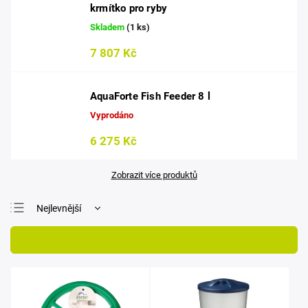
krmítko pro ryby
Skladem
(1 ks)
7 807 Kč
AquaForte Fish Feeder 8 l
Vyprodáno
6 275 Kč
Zobrazit více produktů
Nejlevnější
Nejdražší
Otevřít filtr
Nejprodávanější
Abecedně