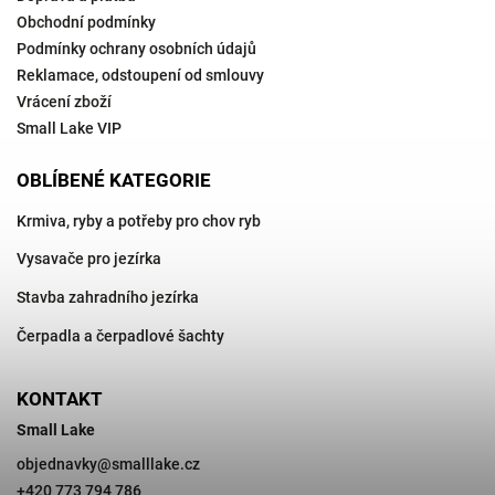
Obchodní podmínky
Podmínky ochrany osobních údajů
Reklamace, odstoupení od smlouvy
Vrácení zboží
Small Lake VIP
OBLÍBENÉ KATEGORIE
Krmiva, ryby a potřeby pro chov ryb
Vysavače pro jezírka
Stavba zahradního jezírka
Čerpadla a čerpadlové šachty
KONTAKT
Small Lake
objednavky
@
smalllake.cz
+420 773 794 786