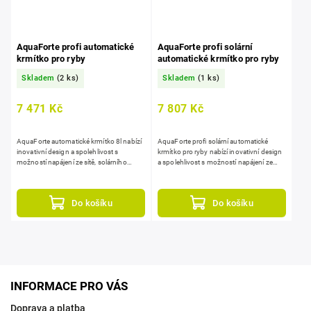
AquaForte profi automatické
AquaForte profi solární
krmítko pro ryby
automatické krmítko pro ryby
Skladem
(2 ks)
Skladem
(1 ks)
7 471 Kč
7 807 Kč
AquaForte automatické krmítko 8l nabízí
AquaForte profi solární automatické
inovativní design a spolehlivost s
krmítko pro ryby nabízí inovativní design
možností napájení ze sítě, solárního
a spolehlivost s možností napájení ze
panelu nebo dobíjecí baterie. vhodné do
sítě, solárního panelu nebo dobíjecí
vlhkého prostředí,...
baterie. je ideální...
Do košíku
Do košíku
INFORMACE PRO VÁS
Doprava a platba