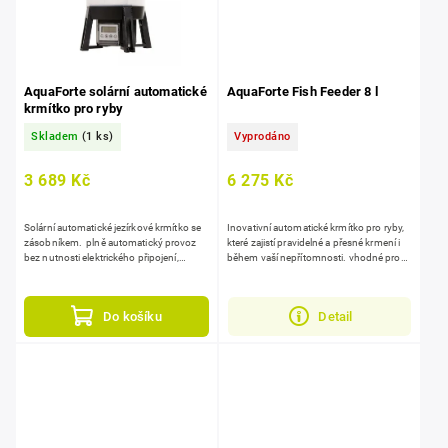
AquaForte solární automatické
AquaForte Fish Feeder 8 l
krmítko pro ryby
Skladem
(1 ks)
Vyprodáno
3 689 Kč
6 275 Kč
Solární automatické jezírkové krmítko se
Inovativní automatické krmítko pro ryby,
zásobníkem. plně automatický provoz
které zajistí pravidelné a přesné krmení i
bez nutnosti elektrického připojení,
během vaší nepřítomnosti. vhodné pro
pravidelné krmení ryb i během vaší
různé zdroje napájení, udržuje vaše ryby
nepřítomnosti,...
zdravé a...
Do košíku
Detail