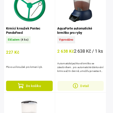
Krmící kroužek Pontec
AquaForte automatické
PondoFeed
krmítko pro ryby
Skladem
(4 ks)
Vyprodáno
2 638 Kč / 1 ks
2 638 Kč
227 Kč
Automatické jezírkové krmítko se
Plovoucí kroužek pro krmení ryb.
zásobníkem. pro automatické dávkování
krmiva až 6× denně, umožňuje nastavit
čas i množství porcí, nabízí ruční krmení,
LED displej a...
Do košíku
Detail