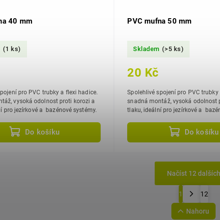
na 40 mm
PVC mufna 50 mm
m
(1 ks)
Skladem
(>5 ks)
20 Kč
pojení pro PVC trubky a flexi hadice.
Spolehlivé spojení pro PVC trubky a
proti korozi a
snadná montáž, vysoká odolnost p
lní pro jezírkové a bazénové systémy.
tlaku, ideální pro jezírkové a baz
Do košíku
Do košíku
Načíst 12 dalšíc
1
12
Nahoru