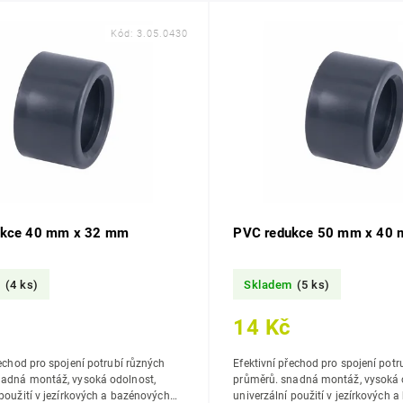
Kód:
3.05.0430
ukce 40 mm x 32 mm
PVC redukce 50 mm x 40
m
(4 ks)
Skladem
(5 ks)
14 Kč
řechod pro spojení potrubí různých
Efektivní přechod pro spojení potr
průměrů. snadná montáž, vysoká odolnost,
 použití v jezírkových a bazénových
univerzální použití v jezírkových 