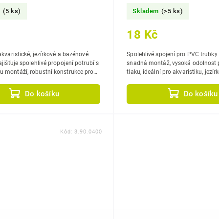
m
(5 ks)
Skladem
(>5 ks)
18 Kč
akvaristické, jezírkové a bazénové
Spolehlivé spojení pro PVC trubky a
snadná montáž, vysoká odolnost p
 montáží, robustní konstrukce pro
tlaku, ideální pro akvaristiku, jezí
 spolehlivost.
bazénové systémy.
Do košíku
Do košíku
Kód:
3.90.0400