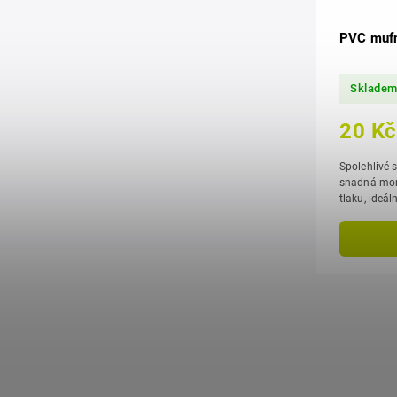
PVC muf
Sklade
20 Kč
Spolehlivé s
snadná montáž, vysoká odolnost 
tlaku, ideá