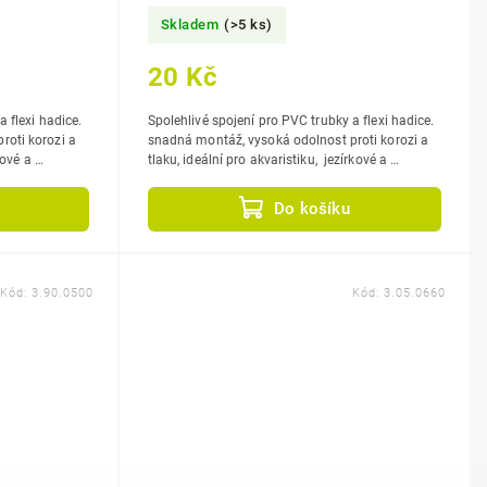
Skladem
(>5 ks)
20 Kč
 flexi hadice.
Spolehlivé spojení pro PVC trubky a flexi hadice.
roti korozi a
snadná montáž, vysoká odolnost proti korozi a
rkové a
tlaku, ideální pro akvaristiku, jezírkové a
bazénové systémy.
Do košíku
Kód:
3.90.0500
Kód:
3.05.0660