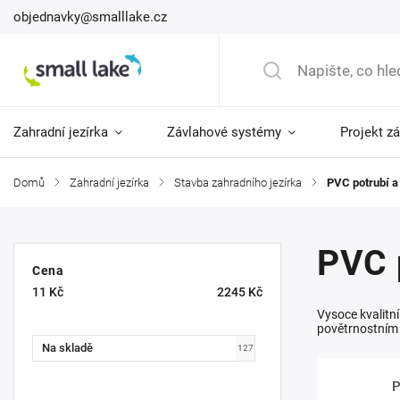
objednavky@smalllake.cz
Zahradní jezírka
Závlahové systémy
Projekt z
Domů
/
Zahradní jezírka
/
Stavba zahradního jezírka
/
PVC potrubí a
PVC 
Cena
11
Kč
2245
Kč
Vysoce kvalitní
povětrnostním 
Na skladě
127
P