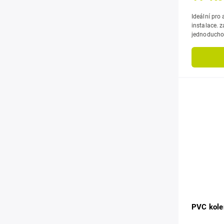
Ideální pro 
instalace. zajišťuje spolehlivé propojení potrubí s
jednoduchou
dlouhodobou
PVC kole