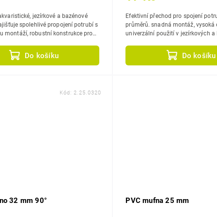
akvaristické, jezírkové a bazénové
Efektivní přechod pro spojení potr
průměrů. snadná montáž, vysoká odolnost,
 montáží, robustní konstrukce pro
univerzální použití v jezírkových 
 spolehlivost.
systémech.
Do košíku
Do košíku
Kód:
2.25.0320
no 32 mm 90°
PVC mufna 25 mm