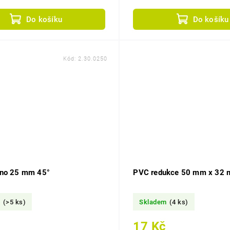
systémech.
Do košíku
Do košíku
Kód:
2.30.0250
no 25 mm 45°
PVC redukce 50 mm x 32
m
(>5 ks)
Skladem
(4 ks)
17 Kč