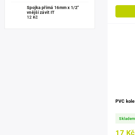
systémech.
Spojka přímá 16mm x 1/2"
vnější závit IT
12 Kč
PVC kole
Sklade
17 Kč