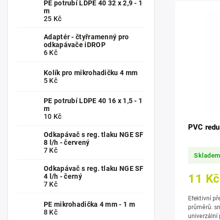
PE potrubí LDPE 40 32 x 2,9 - 1
m
25 Kč
Adaptér - čtyřramenný pro
odkapávače iDROP
6 Kč
Kolík pro mikrohadičku 4 mm
5 Kč
PE potrubí LDPE 40 16 x 1,5 - 1
m
10 Kč
PVC red
Odkapávač s reg. tlaku NGE SF
8 l/h - červený
7 Kč
Sklade
Odkapávač s reg. tlaku NGE SF
11 Kč
4 l/h - černý
7 Kč
Efektivní p
PE mikrohadička 4 mm - 1 m
průměrů. snadná montáž, vysoká odolnost,
8 Kč
univerzální