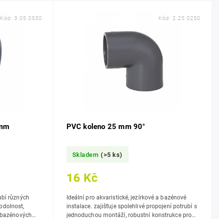
Kód:
3.05.0530
Kód:
2.25.0250
 mm
PVC koleno 25 mm 90°
Skladem
(>5 ks)
16 Kč
ubí různých
Ideální pro akvaristické, jezírkové a bazénové
instalace. zajišťuje spolehlivé propojení potrubí s
a bazénových
jednoduchou montáží, robustní konstrukce pro