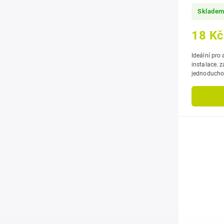
Sklade
18 Kč
Ideální pro 
instalace. zajišťuje spolehlivé propojení potrubí s
jednoduchou
dlouhodobou