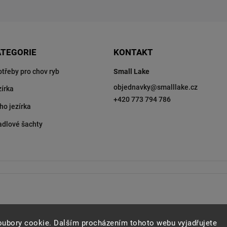
ATEGORIE
KONTAKT
otřeby pro chov ryb
Small Lake
objednavky
@
smalllake.cz
zírka
+420 773 794 786
ho jezírka
adlové šachty
oubory cookie. Dalším procházením tohoto webu vyjadřujete