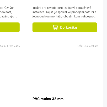
ubí různých
Ideální pro akvaristické, jezírkové a bazénové
instalace. zajišťuje spolehlivé propojení potrubí s
a bazénových
jednoduchou montáží, robustní konstrukce pro
dlouhodobou spolehlivost.
Do košíku
Kód:
3.90.0250
Kód:
3.90.0320
PVC mufna 32 mm