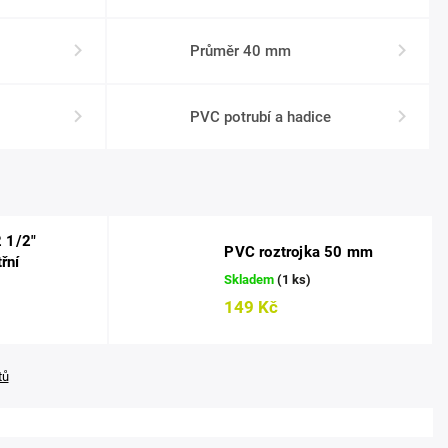
Průměr 40 mm
PVC potrubí a hadice
 1/2"
PVC roztrojka 50 mm
třní
Skladem
(1 ks)
149 Kč
tů