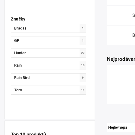
S
Značky
Bradas
1
B
GP
1
Hunter
22
Nejprodávan
Rain
10
Rain Bird
9
Toro
11
Nejlevnější
Top 10 produktů