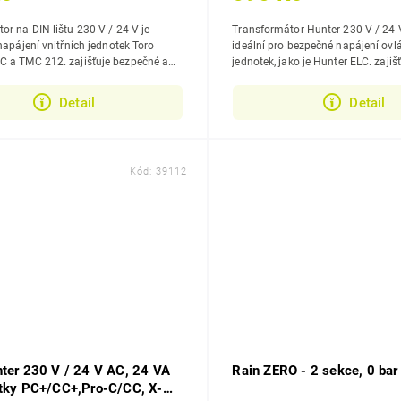
or na DIN lištu 230 V / 24 V je
Transformátor Hunter 230 V / 24 
napájení vnitřních jednotek Toro
ideální pro bezpečné napájení ovl
12. zajišťuje bezpečné a
jednotek, jako je Hunter ELC. zajišťující stabilní a
ájení v rozvaděčích.
spolehlivý provoz.
Detail
Detail
Kód:
39112
nter 230 V / 24 V AC, 24 VA
Rain ZERO - 2 sekce, 0 bar
otky PC+/CC+,Pro-C/CC, X-