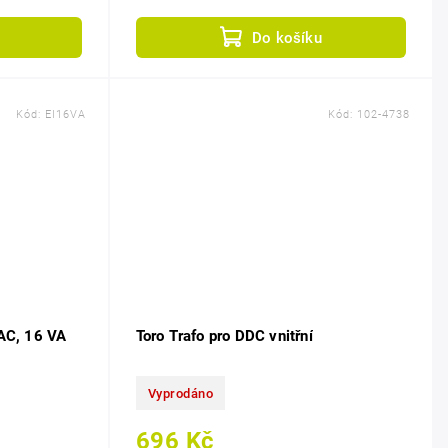
e.
snadné programování, flexibilní...
Do košíku
Kód:
EI16VA
Kód:
102-4738
 AC, 16 VA
Toro Trafo pro DDC vnitřní
Vyprodáno
696 Kč