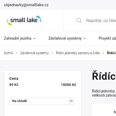
objednavky@smalllake.cz
Zahradní jezírka
Závlahové systémy
Projekt z
Domů
/
Závlahové systémy
/
Řídící jednotky, senzory a čidla
/
Řídící
Řídíc
Cena
89
Kč
18086
Kč
Řídící jednotk
velikosti zahra
Na skladě
36
N