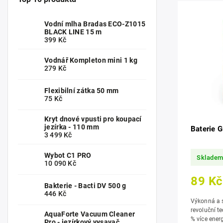
Vodní mlha Bradas ECO-Z1015
BLACK LINE 15 m
399 Kč
Vodnář Kompleton mini 1 kg
279 Kč
Flexibilní zátka 50 mm
75 Kč
Kryt dnové vpusti pro koupací
jezírka - 110 mm
Baterie 
3 499 Kč
Wybot C1 PRO
Sklade
10 090 Kč
89 Kč
Bakterie - Bacti DV 500 g
446 Kč
Výkonná a s
revoluční t
AquaForte Vacuum Cleaner
% více energie. ideální pro hračk
Pro - jezírkový vysavač