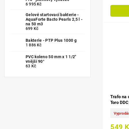
6 995 Kč
Gelové startovací bakterie -
AquaForte Bacto Pearls 2,5 l -
na 50 m3
699 Kč
Bakterie - PTP Plus 1000 g
1 886 Kč
PVC koleno 50 mm x 1 1/2"
vnější 90°
63 Kč
Trafo na d
Toro DD
Vyprodá
549 