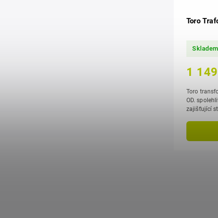
Toro Tra
Sklade
1 149
Toro transf
OD. spolehlivý zdroj nízkonapěťového proudu,
zajišťující
závlahovéh