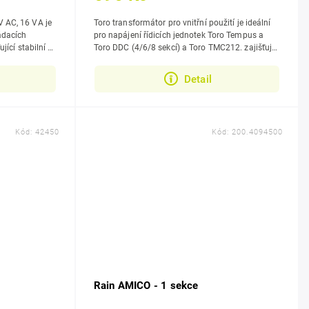
V AC, 16 VA je
Toro transformátor pro vnitřní použití je ideální
ádacích
pro napájení řídicích jednotek Toro Tempus a
Toro DDC (4/6/8 sekcí) a Toro TMC212. zajišťuje
bezpečný a stabilní provoz.
Detail
Kód:
42450
Kód:
200.4094500
Rain AMICO - 1 sekce