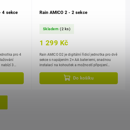
- 4 sekce
Rain AMICO 2 - 2 sekce
Skladem
(2 ks)
1 299 Kč
jednotka pro 4
Rain AMICO D2 je digitální řídicí jednotka pro dvě
vlažování
sekce s napájením 2× AA bateriemi, snadnou
3
instalací na kohoutek a možností připojení
dešťového senzoru ACQUA JACK. nabízí...
Do košíku
h