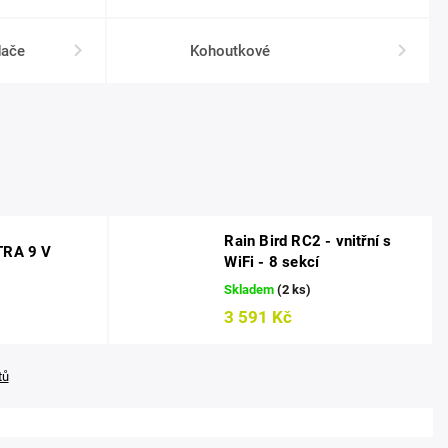
dače
Kohoutkové
Rain Bird RC2 - vnitřní s
TRA 9 V
WiFi - 8 sekcí
Skladem
(2 ks)
3 591 Kč
tů