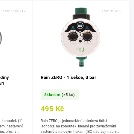
Kód:
1500712
Kód:
351830
diny
Rain ZERO - 1 sekce, 0 bar
31
Skladem
(>5 ks)
495 Kč
 kohoutek (1"
Rain ZERO je jednosekční bateriová řídicí
avení
jednotka na kohoutek. ideální pro zavlažování
mu, přesný
systémů s nulovým tlakem (IBC nádrže), nabízí