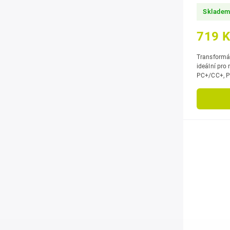
Core a 
Sklade
719 
Transformát
ideální pro
PC+/CC+, P
zajišťující 