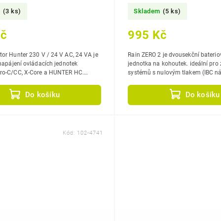
HUNTER HC
m
(3 ks)
Skladem
(5 ks)
Kč
995 Kč
or Hunter 230 V / 24 V AC, 24 VA je
Rain ZERO 2 je dvousekční bateriov
 napájení ovládacích jednotek
jednotka na kohoutek. ideální pro zavlažování
ro-C/CC, X-Core a HUNTER HC.
systémů s nulovým tlakem (IBC nád
bezpečný a spolehlivý provoz.
dva samostatné výstupy na hadici,
Do košíku
Do košíku
Kód:
102-4741