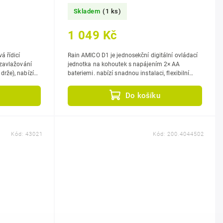
Skladem
(1 ks)
1 049 Kč
á řídicí
Rain AMICO D1 je jednosekční digitální ovládací
jednotka na kohoutek s napájením 2× AA
rže), nabízí
bateriemi. nabízí snadnou instalaci, flexibilní
...
programování, možnost připojení...
Do košíku
Kód:
43021
Kód:
200.4044502