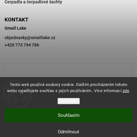
Čerpadla a čerpadlové šachty
KONTAKT
Small Lake
objednavky
@
smalllake.cz
+420 773 794 786
Tento web používá soubory cookie. Dalším procházením tohoto
webu vyjadřujete souhlas s jejich používáním.. Více informací
zde
.
Nastavení
Souhlasím
Copyright 2026
SMALL LAKE
. Všechna práva vyhrazena.
Odmítnout
Vytvořil
Shoptet
| Design
Shoptak.cz