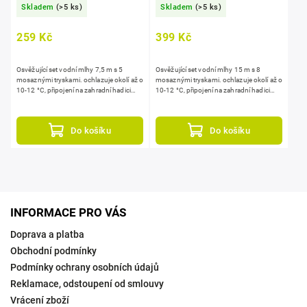
Skladem
(>5 ks)
Skladem
(>5 ks)
259 Kč
399 Kč
Osvěžující set vodní mlhy 7,5 m s 5
Osvěžující set vodní mlhy 15 m s 8
mosaznými tryskami. ochlazuje okolí až o
mosaznými tryskami. ochlazuje okolí až o
10-12 °C, připojení na zahradní hadici
10-12 °C, připojení na zahradní hadici
přes rychlospojku, pracovní tlak 1,5-6 bar.
přes rychlospojku, pracovní tlak 1,5-6 bar.
Do košíku
Do košíku
INFORMACE PRO VÁS
Doprava a platba
Obchodní podmínky
Podmínky ochrany osobních údajů
Reklamace, odstoupení od smlouvy
Vrácení zboží