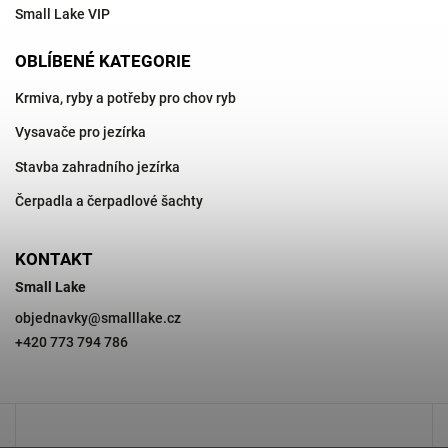
Small Lake VIP
OBLÍBENÉ KATEGORIE
Krmiva, ryby a potřeby pro chov ryb
Vysavače pro jezírka
Stavba zahradního jezírka
Čerpadla a čerpadlové šachty
KONTAKT
Small Lake
objednavky
@
smalllake.cz
+420 773 794 786