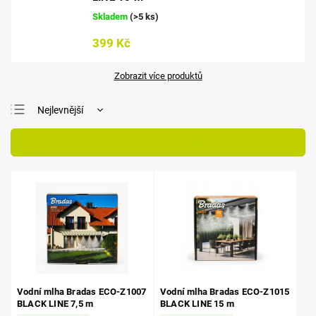
Skladem
(>5 ks)
399 Kč
Zobrazit více produktů
Nejlevnější
Nejdražší
Otevřít filtr
Nejprodávanější
Abecedně
Vodní mlha Bradas ECO-Z1007
Vodní mlha Bradas ECO-Z1015
BLACK LINE 7,5 m
BLACK LINE 15 m