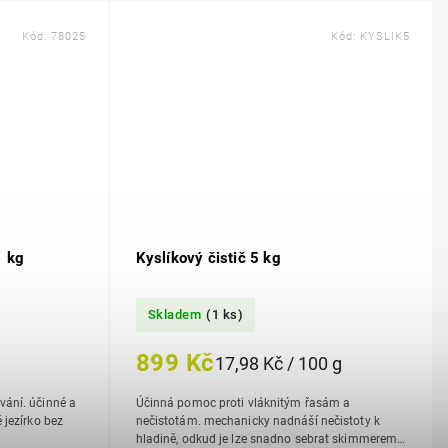
Kód:
78025
Kód:
KYSLIK5
1 kg
Kyslíkový čistič 5 kg
Skladem
(1 ks)
899 Kč
17,98 Kč / 100 g
činné a
Účinná pomoc proti vláknitým řasám a
nečistotám. mechanicky nadnáší nečistoty k
hladině, odkud je lze snadno sebrat skimmerem