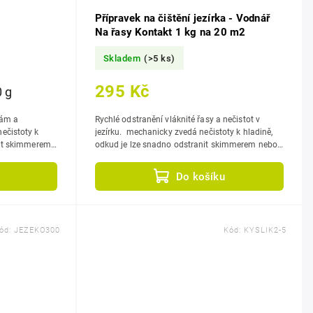
Přípravek na čištění jezírka - Vodnář
Na řasy Kontakt 1 kg na 20 m2
Skladem
(>5 ks)
295 Kč
0 g
sám a
Rychlé odstranění vláknité řasy a nečistot v
jezírku. mechanicky zvedá nečistoty k hladině,
rat skimmerem
odkud je lze snadno odstranit skimmerem nebo
ává...
síťkou, oxidací...
Do košíku
ód:
JEZEKO300
Kód:
KYSLIK2-5