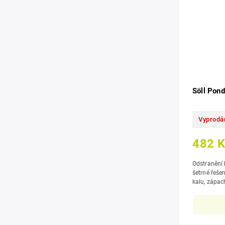
Söll Pon
Vyprodá
482 
Odstranění kal
šetrné řešení, pro dlouhodobě čisté jezír
kalu, zápac