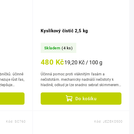
Kyslíkový čistič 2,5 kg
Skladem
(4 ks)
480 Kč
19,20 Kč / 100 g
ů. účinně
Účinná pomoc proti vláknitým řasám a
nečistotám. mechanicky nadnáší nečistoty k
hladině, odkud je lze snadno sebrat skimmerem
nebo síťkou, díky oxidaci odbourává...
Do košíku
Kód:
SC760
Kód:
JEZEKO500