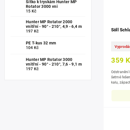
Sítko k tryskám Hunter MP
Rotator 3000 vni
15 Kč
Hunter MP Rotator 2000
vnitřní - 90° - 210°, 4,9 - 6,4 m
Söll Sch
197 Kč
PE T-kus 32 mm
Vyprodá
104 Kč
359 
Hunter MP Rotator 3000
vnitřní - 90° - 210°, 7,6 - 9,1 m
197 Kč
Odstranění kal
šetrné řešení, pro dlouhodobě čisté jezír
kalu, zápachu a řas, jedn
plochy do 6