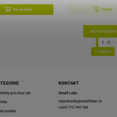
xidací...
Do košíku
Detail
Načíst 8 dalších
1
2
Nahoru
ATEGORIE
KONTAKT
otřeby pro chov ryb
Small Lake
objednavky
@
smalllake.cz
zírka
+420 773 794 786
ho jezírka