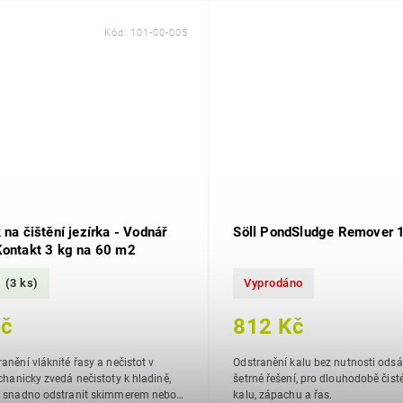
Kód:
101-00-005
 na čištění jezírka - Vodnář
Söll PondSludge Remover 
Kontakt 3 kg na 60 m2
m
(3 ks)
Vyprodáno
Kč
812 Kč
anění vláknité řasy a nečistot v
Odstranění kalu bez nutnosti odsávání. ú
šetrné řešení, pro dlouhodobě čisté jezírko bez
ze snadno odstranit skimmerem nebo
kalu, zápachu a řas.