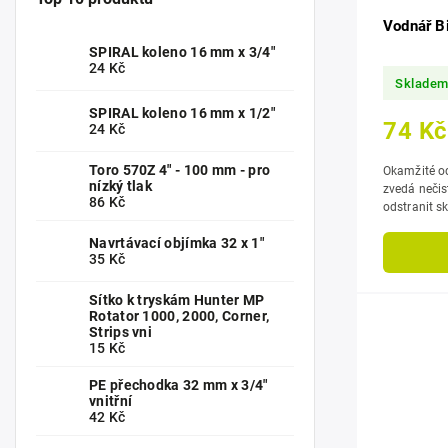
Vodnář B
SPIRAL koleno 16 mm x 3/4"
24 Kč
Sklade
SPIRAL koleno 16 mm x 1/2"
74 Kč
24 Kč
Toro 570Z 4" - 100 mm - pro
Okamžité odstra
nízký tlak
zvedá nečis
86 Kč
odstranit ski
Navrtávací objímka 32 x 1"
35 Kč
Sítko k tryskám Hunter MP
Rotator 1000, 2000, Corner,
Strips vni
15 Kč
PE přechodka 32 mm x 3/4"
vnitřní
42 Kč