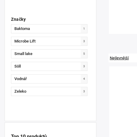
Značky
Baktoma
1
Microbe Lift
3
Small lake
5
Nejlevnější
Söll
3
Vodnář
4
Zeleko
3
Top 10 produktů