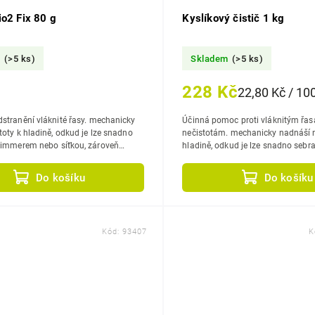
io2 Fix 80 g
Kyslíkový čistič 1 kg
m
(>5 ks)
Skladem
(>5 ks)
228 Kč
22,80 Kč / 10
nění vláknité řasy. mechanicky
Účinná pomoc proti vláknitým řa
toty k hladině, odkud je lze snadno
nečistotám. mechanicky nadnáší nečistoty k
mmerem nebo síťkou, zároveň
hladině, odkud je lze snadno seb
prokysličuje vodu, zlepšuje...
nebo síťkou, díky oxidaci odbour
Do košíku
Do košíku
Kód:
93407
K