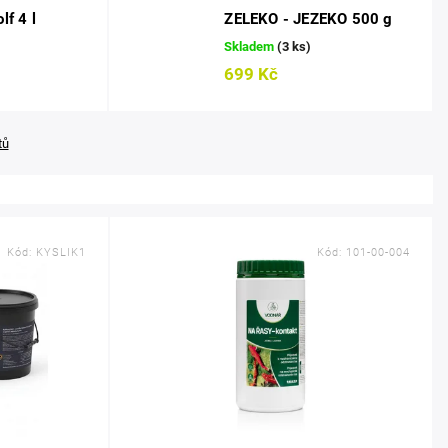
lf 4 l
ZELEKO - JEZEKO 500 g
Skladem
(3 ks)
699 Kč
tů
Kód:
KYSLIK1
Kód:
101-00-004