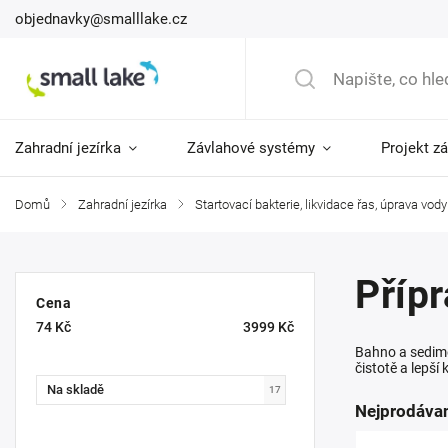
objednavky@smalllake.cz
Zahradní jezírka
Závlahové systémy
Projekt z
Domů
/
Zahradní jezírka
/
Startovací bakterie, likvidace řas, úprava vody
Přípr
Cena
74
Kč
3999
Kč
Bahno a sedimen
čistotě a lepší 
Na skladě
17
Nejprodávan