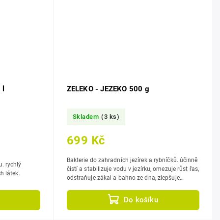
 l
ZELEKO - JEZEKO 500 g
Skladem
(3 ks)
699 Kč
Bakterie do zahradních jezírek a rybníčků. účinně
hlý
čistí a stabilizuje vodu v jezírku, omezuje růst řas,
ých látek.
odstraňuje zákal a bahno ze dna, zlepšuje
kvalitu...
Do košíku