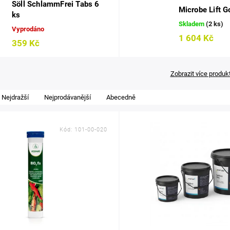
Söll SchlammFrei Tabs 6
Microbe Lift Go
ks
Skladem
(2 ks)
Vyprodáno
1 604 Kč
359 Kč
Zobrazit více produk
Nejdražší
Nejprodávanější
Abecedně
Kód:
101-00-020