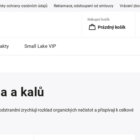
ky ochrany osobních údajů
Reklamace, odstoupení od smlouvy
Vrácení zbo
Nákupní košík
Prázdný košík
akty
Small Lake VIP
a a kalů
odstranění zrychlují rozklad organických nečistot a přispívají k celkové