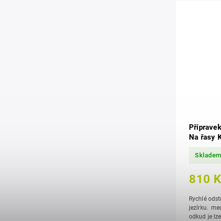
Přípravek
Na řasy 
Sklade
810 
Rychlé odstr
jezírku. mechanicky zvedá nečistoty k hladině,
odkud je l