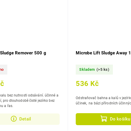
dSludge Remover 500 g
Microbe Lift Sludge Away 1
no
Skladem
(>5 ks)
Kč
536 Kč
u bez nutnosti odsávání. účinné a
Odstraňovač bahna a kalů v jezírku. ryc
ko bez
účinek, na bázi přírodních účinn
hu a řas.
Detail
Do košíku