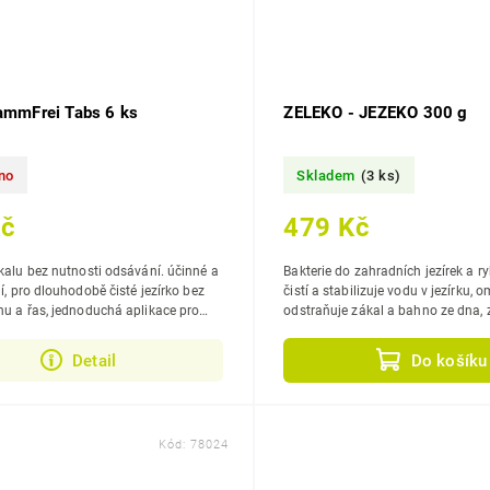
lammFrei Tabs 6 ks
ZELEKO - JEZEKO 300 g
no
Skladem
(3 ks)
Kč
479 Kč
u bez nutnosti odsávání. účinné a
Bakterie do zahradních jezírek a rybníčk
ko bez
čistí a stabilizuje vodu v jezírku, omezuje růst řas,
oduchá aplikace pro
odstraňuje zákal a bahno ze dna, zlepšuje
 m².
kvalitu...
Detail
Do košíku
Kód:
78024