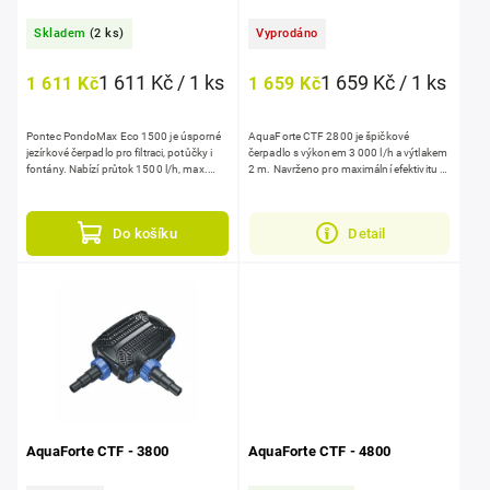
Skladem
(2 ks)
Vyprodáno
1 611 Kč / 1 ks
1 659 Kč / 1 ks
1 611 Kč
1 659 Kč
Pontec PondoMax Eco 1500 je úsporné
AquaForte CTF 2800 je špičkové
jezírkové čerpadlo pro filtraci, potůčky i
čerpadlo s výkonem 3 000 l/h a výtlakem
fontány. Nabízí průtok 1500 l/h, max.
2 m. Navrženo pro maximální efektivitu s
výtlak 1,9 m a nízký příkon 25 W....
nízkou spotřebou energie 10 W. Sací koš
zvládne přečerpat...
Do košíku
Detail
AquaForte CTF - 3800
AquaForte CTF - 4800