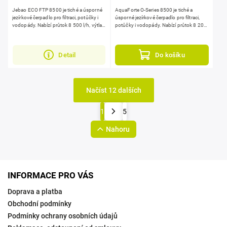
Jebao ECO FTP 8500 je tiché a úsporné
AquaForte O-Series 8500 je tiché a
jezírkové čerpadlo pro filtraci, potůčky i
úsporné jezírkové čerpadlo pro filtraci,
vodopády. Nabízí průtok 8 500 l/h, výtlak
potůčky i vodopády. Nabízí průtok 8 200
až 4,2 m při příkonu jen 95 W. Zvládá i...
l/h, výtlak až 4,2 m při příkonu jen 95 W....
Detail
Do košíku
Načíst 12 dalších
1
5
Nahoru
INFORMACE PRO VÁS
Doprava a platba
Obchodní podmínky
Podmínky ochrany osobních údajů