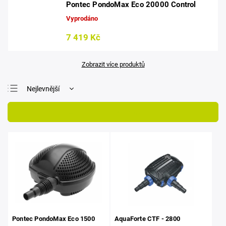
Pontec PondoMax Eco 20000 Control
Vyprodáno
7 419 Kč
Zobrazit více produktů
Nejlevnější
Nejdražší
Otevřít filtr
Nejprodávanější
Abecedně
Pontec PondoMax Eco 1500
AquaForte CTF - 2800