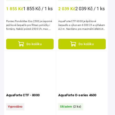
1 855 Kč / 1 ks
2 039 Kč / 1 ks
1 855 Kč
2 039 Kč
Pontec PondoMax Eco 2500 je úsporné
AquaForte CTF 6000 je špičkové
jezírkové čerpadlo pro filtraci, potůčky i
čerpadlo s výkonem 6 000 l/h a výtlakem
fontány. Nabízí průtok 2500 l/h, max.
4,2 m. Navrženo pro maximální efektivitu
výtlak 2,2 m a nízký příkon 40 W....
s nízkou spotřebou energie 40 W. Sací
koš zvládne...
Do košíku
Do košíku
AquaForte CTF - 8000
AquaForte O-series 4600
Vyprodáno
Skladem
(2 ks)