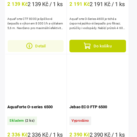
2 139 Kč / 1 ks
2 191 Kč / 1 ks
2 139 Kč
2 191 Kč
AquaForte CTF 8000 je špičkové
AquaForte O-Series 4600 je tiché a
čerpadlo s výkonem 8 000 l/h a výtlakem
úsporné jezírkové čerpadlo pro filtraci,
5,6 m. Navrženo pro maximální efektivitu
potůčky i vodopády. Nabízí průtok 4 600
s nízkou spotřebou energie 70 W. Sací
l/h, výtlak až 2,6 m při příkonu jen 35 W....
koš zvládne přečerpat...
Detail
Do košíku
AquaForte O-series 6500
Jebao ECO FTP 6500
Skladem
(2 ks)
Vyprodáno
2 336 Kč / 1 ks
2 390 Kč / 1 ks
2 336 Kč
2 390 Kč