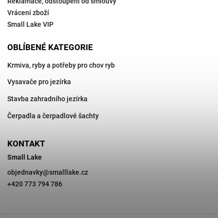
Reklamace, odstoupení od smlouvy
Vrácení zboží
Small Lake VIP
OBLÍBENÉ KATEGORIE
Krmiva, ryby a potřeby pro chov ryb
Vysavače pro jezírka
Stavba zahradního jezírka
Čerpadla a čerpadlové šachty
KONTAKT
Small Lake
objednavky
@
smalllake.cz
+420 773 794 786