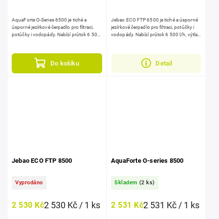
AquaForte O-Series 6500 je tiché a
Jebao ECO FTP 6500 je tiché a úsporné
úsporné jezírkové čerpadlo pro filtraci,
jezírkové čerpadlo pro filtraci, potůčky i
potůčky i vodopády. Nabízí průtok 6 500
vodopády. Nabízí průtok 6 500 l/h, výtlak
l/h, výtlak až 3,2 m při příkonu...
až 3,5 m při příkonu jen 65...
Do košíku
Detail
Jebao ECO FTP 8500
AquaForte O-series 8500
Vyprodáno
Skladem
(2 ks)
2 530 Kč / 1 ks
2 531 Kč / 1 ks
2 530 Kč
2 531 Kč