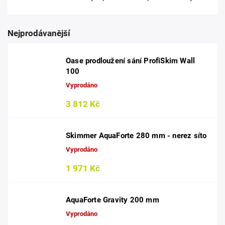
Nejprodávanější
Oase prodloužení sání ProfiSkim Wall
100
Vyprodáno
3 812 Kč
Skimmer AquaForte 280 mm - nerez síto
Vyprodáno
1 971 Kč
AquaForte Gravity 200 mm
Vyprodáno