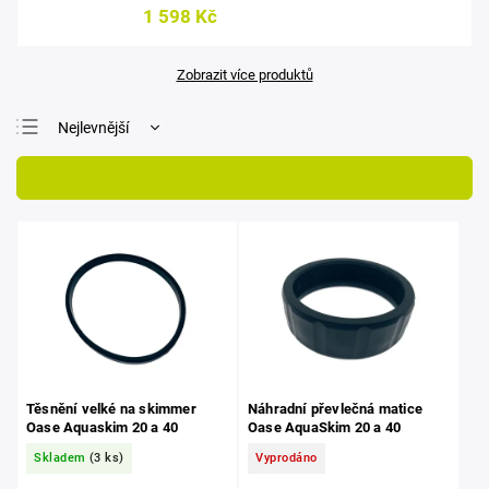
1 598 Kč
Zobrazit více produktů
Nejlevnější
Nejdražší
Otevřít filtr
Nejprodávanější
Abecedně
Těsnění velké na skimmer
Náhradní převlečná matice
Oase Aquaskim 20 a 40
Oase AquaSkim 20 a 40
Skladem
(3 ks)
Vyprodáno