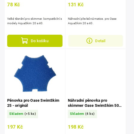
78 Kč
131 Kč
Velké těsnění pro skimmer. kompatibilní s
Náhradní převlečná matice. pro Oase
modely AquaSkim 20 a 40.
AquaSkim 20 a 40.
Do košíku
Detail
Pěnovka pro Oase SwimSkim
Náhradní pěnovka pro
25 - originál
skimmer Oase SwimSkim 50
CWS - originál
Skladem
(>5 ks)
Skladem
(4 ks)
197 Kč
198 Kč