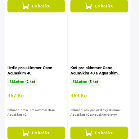
Do košíku
Do košíku
Hrdlo pro skimmer Oase
Koš pro skimmer Oase
Aquaskim 40
AquaSkim 40 a AquaSkim
Gravity
Skladem
(2 ks)
Skladem
(5 ks)
357 Kč
369 Kč
Náhradní hrdlo. pro skimmer Oase
Náhradní koš. pro jezírkový skimmer
AquaSkim 40.
AquaSkim 40 a AquaSkim Gravity.
Do košíku
Do košíku