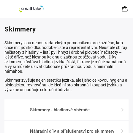
Skimmery
Skimmery jsou nepostradatelným pomocníkem pro každého, kdo
chce mít jezírko dlouhodobě čisté a reprezentativní. Neustále sbírají
nečistoty z hladiny – listí, pyl, hmyz i drobné plovoucí nečistoty –
ještě dříve, než klesnou ke dnu a začnou zatěžovat vodu. Díky
skimmeru zůstává hladina jezírka čistá, filtrace je méně namáhaná
a vy si můžete užívat dokonale průzračnou vodu s minimální
námahou.
Skimmer zvyšuje nejen estetiku jezírka, ale i jeho celkovou hygienu a
biologickou rovnováhu. Je ideální pro okrasná i koupací jezírka a
výrazně usnadňuje celoroční údržbu.
Skimmery - hladinové sběrače
Náhradní díly a příslušenství pro skimmery