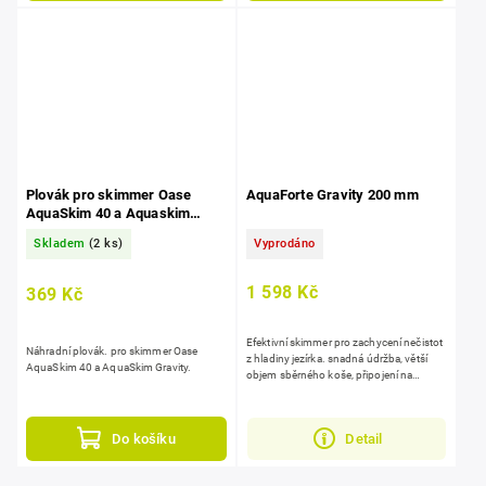
Plovák pro skimmer Oase
AquaForte Gravity 200 mm
AquaSkim 40 a Aquaskim
Gravity
Skladem
(2 ks)
Vyprodáno
1 598 Kč
369 Kč
Efektivní skimmer pro zachycení nečistot
Náhradní plovák. pro skimmer Oase
z hladiny jezírka. snadná údržba, větší
AquaSkim 40 a AquaSkim Gravity.
objem sběrného koše, připojení na
potrubí 110 mm.
Do košíku
Detail