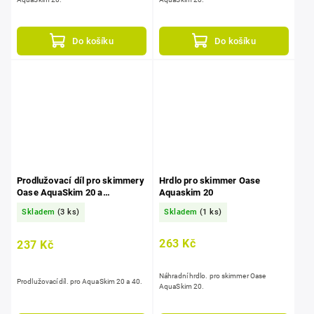
Do košíku
Do košíku
Prodlužovací díl pro skimmery
Hrdlo pro skimmer Oase
Oase AquaSkim 20 a
Aquaskim 20
AquaSkim 40
Skladem
(3 ks)
Skladem
(1 ks)
263 Kč
237 Kč
Náhradní hrdlo. pro skimmer Oase
Prodlužovací díl. pro AquaSkim 20 a 40.
AquaSkim 20.