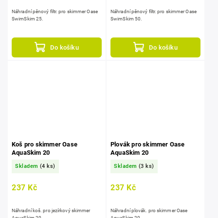
Náhradní pěnový filtr. pro skimmer Oase
Náhradní pěnový filtr. pro skimmer Oase
SwimSkim 25.
SwimSkim 50.
Do košíku
Do košíku
Koš pro skimmer Oase
Plovák pro skimmer Oase
AquaSkim 20
AquaSkim 20
Skladem
(4 ks)
Skladem
(3 ks)
237 Kč
237 Kč
Náhradní koš. pro jezírkový skimmer
Náhradní plovák. pro skimmer Oase
AquaSkim 20.
AquaSkim 20.