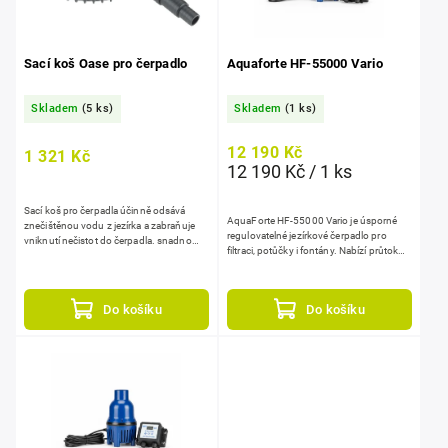
Sací koš Oase pro čerpadlo
Aquaforte HF-55000 Vario
Skladem
(5 ks)
Skladem
(1 ks)
12 190 Kč
1 321 Kč
12 190 Kč / 1 ks
Sací koš pro čerpadla účinně odsává
AquaForte HF-55000 Vario je úsporné
znečištěnou vodu z jezírka a zabraňuje
regulovatelné jezírkové čerpadlo pro
vniknutí nečistot do čerpadla. snadno
filtraci, potůčky i fontány. Nabízí průtok
rozebíratelný pro čištění, kompatibilní s
55000 l/h, max. výtlak 5 m a nízký...
různými čerpadly.
Do košíku
Do košíku