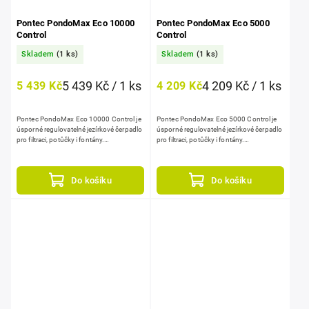
Pontec PondoMax Eco 10000
Pontec PondoMax Eco 5000
Control
Control
Skladem
(1 ks)
Skladem
(1 ks)
5 439 Kč / 1 ks
4 209 Kč / 1 ks
5 439 Kč
4 209 Kč
Pontec PondoMax Eco 10000 Control je
Pontec PondoMax Eco 5000 Control je
úsporné regulovatelné jezírkové čerpadlo
úsporné regulovatelné jezírkové čerpadlo
pro filtraci, potůčky i fontány.
pro filtraci, potůčky i fontány.
Nabízí průtok 10000 l/h, max. výtlak
Nabízí průtok 5000 l/h, max. výtlak 4,5...
5,5...
Do košíku
Do košíku