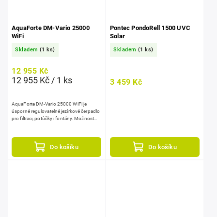
AquaForte DM-Vario 25000
Pontec PondoRell 1500 UVC
WiFi
Solar
Skladem
(1 ks)
Skladem
(1 ks)
12 955 Kč
12 955 Kč / 1 ks
3 459 Kč
AquaForte DM-Vario 25000 WiFi je
úsporné regulovatelné jezírkové čerpadlo
pro filtraci, potůčky i fontány. Možnost
ovládání přes aplikaci v telefonu.
Nabízí průtok...
Do košíku
Do košíku