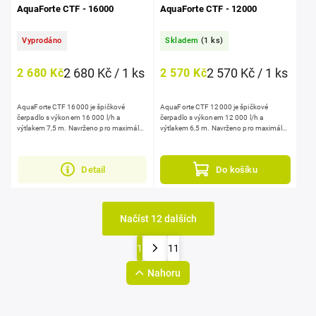
AquaForte CTF - 16000
AquaForte CTF - 12000
Vyprodáno
Skladem
(1 ks)
2 680 Kč / 1 ks
2 570 Kč / 1 ks
2 680 Kč
2 570 Kč
AquaForte CTF 16000 je špičkové
AquaForte CTF 12000 je špičkové
čerpadlo s výkonem 16 000 l/h a
čerpadlo s výkonem 12 000 l/h a
výtlakem 7,5 m. Navrženo pro maximální
výtlakem 6,5 m. Navrženo pro maximální
efektivitu s nízkou spotřebou energie 140
efektivitu s nízkou spotřebou energie 100
W. Sací koš zvládne přečerpat...
W. Sací koš zvládne přečerpat...
Detail
Do košíku
Načíst 12 dalších
1
11
Nahoru