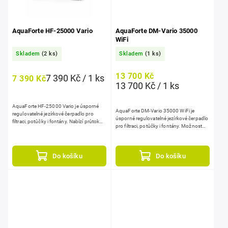
AquaForte HF-25000 Vario
AquaForte DM-Vario 35000
WiFi
Skladem
(2 ks)
Skladem
(1 ks)
13 700 Kč
7 390 Kč / 1 ks
7 390 Kč
13 700 Kč / 1 ks
AquaForte HF-25000 Vario je úsporné
AquaForte DM-Vario 35000 WiFi je
regulovatelné jezírkové čerpadlo pro
úsporné regulovatelné jezírkové čerpadlo
filtraci, potůčky i fontány. Nabízí průtok
pro filtraci, potůčky i fontány. Možnost
25000 l/h, max. výtlak 3 m a nízký...
ovládání přes aplikaci v telefonu.
Nabízí průtok...
Do košíku
Do košíku