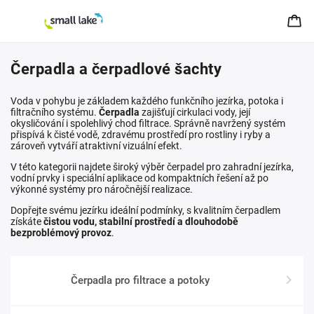
Čerpadla a čerpadlové šachty
Voda v pohybu je základem každého funkčního jezírka, potoka i
filtračního systému.
Čerpadla
zajišťují cirkulaci vody, její
okysličování i spolehlivý chod filtrace. Správně navržený systém
přispívá k čisté vodě, zdravému prostředí pro rostliny i ryby a
zároveň vytváří atraktivní vizuální efekt.
V této kategorii najdete široký výběr čerpadel pro zahradní jezírka,
vodní prvky i speciální aplikace od kompaktních řešení až po
výkonné systémy pro náročnější realizace.
Dopřejte svému jezírku ideální podmínky, s kvalitním čerpadlem
získáte
čistou vodu, stabilní prostředí a dlouhodobě
bezproblémový provoz
.
Čerpadla pro filtrace a potoky