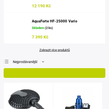
12 190 Kč
AquaForte HF-25000 Vario
Skladem
(2 ks)
7 390 Kč
Zobrazit více produktů
Nejprodávanější
Nejlevnější
Otevřít filtr
Nejdražší
Abecedně