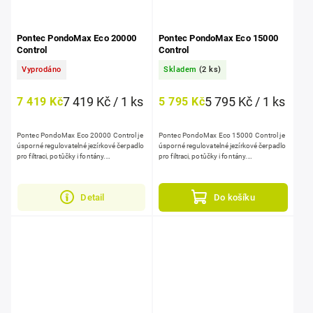
Pontec PondoMax Eco 20000
Pontec PondoMax Eco 15000
Control
Control
Vyprodáno
Skladem
(2 ks)
7 419 Kč / 1 ks
5 795 Kč / 1 ks
7 419 Kč
5 795 Kč
Pontec PondoMax Eco 20000 Control je
Pontec PondoMax Eco 15000 Control je
úsporné regulovatelné jezírkové čerpadlo
úsporné regulovatelné jezírkové čerpadlo
pro filtraci, potůčky i fontány.
pro filtraci, potůčky i fontány.
Nabízí průtok 20000 l/h, max. výtlak
Nabízí průtok 15000 l/h, max. výtlak
7,5...
6,5...
Detail
Do košíku