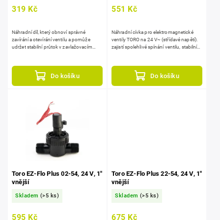
319 Kč
551 Kč
Náhradní díl, který obnoví správné
Náhradní cívka pro elektromagnetické
zavírání a otevírání ventilu a pomůže
ventily TORO na 24 V~ (střídavé napětí).
udržet stabilní průtok v zavlažovacím
zajistí spolehlivé spínání ventilu, stabilní
systému. kompatibilní s ventily Toro EZP,
ovládání průtoku vody v...
vyrobená...
Do košíku
Do košíku
Toro EZ-Flo Plus 02-54, 24 V, 1"
Toro EZ-Flo Plus 22-54, 24 V, 1"
vnější
vnější
Skladem
(>5 ks)
Skladem
(>5 ks)
595 Kč
675 Kč