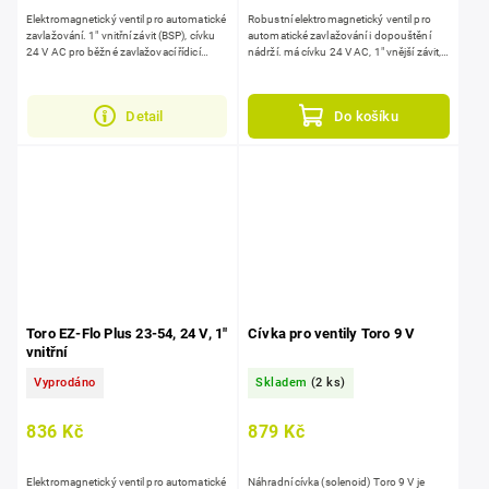
Elektromagnetický ventil pro automatické
Robustní elektromagnetický ventil pro
zavlažování. 1" vnitřní závit (BSP), cívku
automatické zavlažování i dopouštění
24 V AC pro běžné zavlažovací řídicí
nádrží. má cívku 24 V AC, 1" vnější závit,
jednotky a manuální ovládání...
ruční ovládání a regulaci průtoku,...
Detail
Do košíku
Toro EZ-Flo Plus 23-54, 24 V, 1"
Cívka pro ventily Toro 9 V
vnitřní
Vyprodáno
Skladem
(2 ks)
836 Kč
879 Kč
Elektromagnetický ventil pro automatické
Náhradní cívka (solenoid) Toro 9 V je