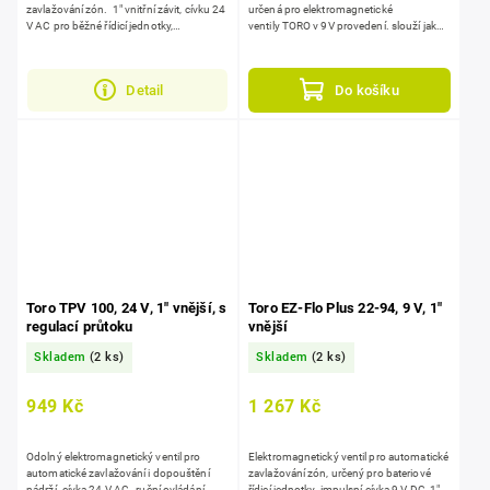
zavlažování zón. 1" vnitřní závit, cívku 24
určená pro elektromagnetické
V AC pro běžné řídicí jednotky,
ventily TORO v 9V provedení. slouží jako
zabudovaná regulace průtoku –...
rychlá náhrada při poruše cívky a
obnoví...
Detail
Do košíku
Toro TPV 100, 24 V, 1" vnější, s
Toro EZ-Flo Plus 22-94, 9 V, 1"
regulací průtoku
vnější
Skladem
(2 ks)
Skladem
(2 ks)
949 Kč
1 267 Kč
Odolný elektromagnetický ventil pro
Elektromagnetický ventil pro automatické
automatické zavlažování i dopouštění
zavlažování zón, určený pro bateriové
nádrží. cívka 24 V AC, ruční ovládání,
řídicí jednotky. impulsní cívka 9 V DC, 1"