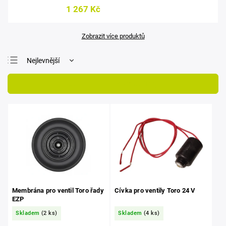
1 267 Kč
Zobrazit více produktů
Nejlevnější
Nejdražší
Otevřít filtr
Nejprodávanější
Abecedně
Membrána pro ventil Toro řady
Cívka pro ventily Toro 24 V
EZP
Skladem
(2 ks)
Skladem
(4 ks)