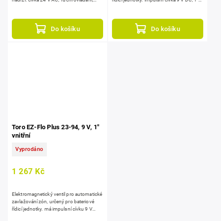
vysoká tolerance k nečistotám díky DBS
vnější závity, zabudovaná regulace...
(Debris...
Do košíku
Do košíku
Toro EZ-Flo Plus 23-94, 9 V, 1"
vnitřní
Vyprodáno
1 267 Kč
Elektromagnetický ventil pro automatické
zavlažování zón, určený pro bateriové
řídicí jednotky. má impulsní cívku 9 V
DC, 1" vnitřní závit, zabudovanou...