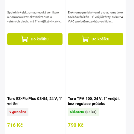
Spolehlivý elektromagnetický ventil pro
Elektromagnetický ventil pro automatické
automatické zavlažování zahrad a
zavlažování zón. 1" vnější závity, cívku 24
veřejných ploch. má 1" vnější závity, cívku
V AC pro běžné zavlažovací řídicí
24 V AC (pro běžné řídicí jednotky) a...
jednotky, zabudovaný regulátor...
Do košíku
Do košíku
Toro EZ-Flo Plus 03-54, 24 V, 1"
Toro TPV 100, 24 V, 1" vnější,
vnitřní
bez regulace průtoku
Vyprodáno
Skladem
(>5 ks)
716 Kč
790 Kč