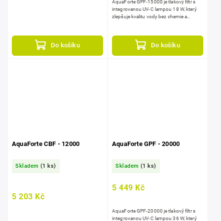
AquaForte GPF‑15000 je tlakový filtr s
integrovanou UV‑C lampou 18 W, který
zlepšuje kvalitu vody bez chemie a
pomáhá udržet stabilní biologickou
rovnováhu v...
Do košíku
Do košíku
AquaForte CBF - 12000
AquaForte GPF - 20000
Skladem
(1 ks)
Skladem
(1 ks)
5 449 Kč
5 203 Kč
AquaForte GPF‑20000 je tlakový filtr s
integrovanou UV‑C lampou 36 W, který