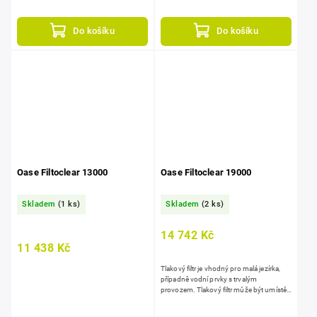
pomáhá udržet stabilní biologickou
rovnováhu v zahradním jezírku....
Do košíku
Do košíku
Oase Filtoclear 13000
Oase Filtoclear 19000
Skladem
(1 ks)
Skladem
(2 ks)
14 742 Kč
11 438 Kč
Tlakový filtr je vhodný pro malá jezírka,
případně vodní prvky s trvalým
provozem. Tlakový filtr může být umístěn
i pod úrovní hladiny vody, což u ostatních
filtrů nejde....