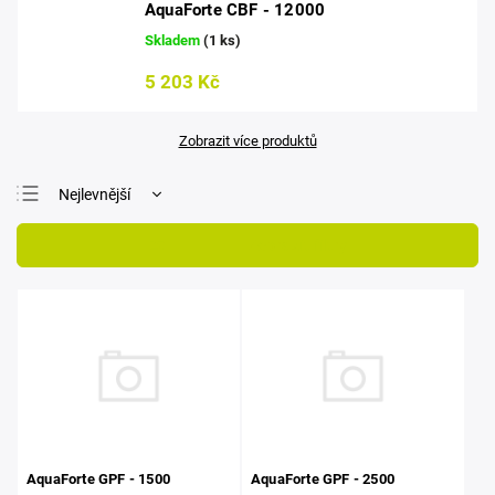
AquaForte CBF - 12000
Skladem
(1 ks)
5 203 Kč
Zobrazit více produktů
Nejlevnější
Nejdražší
Otevřít filtr
Nejprodávanější
Abecedně
AquaForte GPF - 1500
AquaForte GPF - 2500