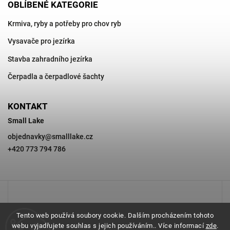
OBLÍBENÉ KATEGORIE
Krmiva, ryby a potřeby pro chov ryb
Vysavače pro jezírka
Stavba zahradního jezírka
Čerpadla a čerpadlové šachty
KONTAKT
Small Lake
objednavky
@
smalllake.cz
+420 773 794 786
Tento web používá soubory cookie. Dalším procházením tohoto
webu vyjadřujete souhlas s jejich používáním.. Více informací
zde
.