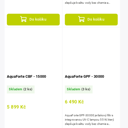
zlepšuje kvalitu vody bez chemie a
pomáhá udržet stabilní biologickou
rovnováhu v...
Do košíku
Do košíku
AquaForte CBF - 15000
AquaForte GPF - 30000
Skladem
(2 ks)
Skladem
(3 ks)
6 490 Kč
5 899 Kč
AquaForte GPF‑30000 je tlakový filtr s
integrovanou UV‑C lampou 55 W, který
zlepšuje kvalitu vody bez chemie a