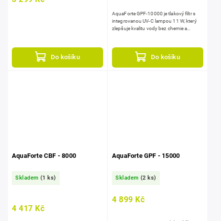
AquaForte GPF‑10000 je tlakový filtr s
integrovanou UV‑C lampou 11 W, který
zlepšuje kvalitu vody bez chemie a
pomáhá udržet stabilní biologickou
rovnováhu v...
Do košíku
Do košíku
AquaForte CBF - 8000
AquaForte GPF - 15000
Skladem
(1 ks)
Skladem
(2 ks)
4 899 Kč
4 417 Kč