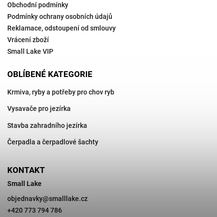
Obchodní podmínky
Podmínky ochrany osobních údajů
Reklamace, odstoupení od smlouvy
Vrácení zboží
Small Lake VIP
OBLÍBENÉ KATEGORIE
Krmiva, ryby a potřeby pro chov ryb
Vysavače pro jezírka
Stavba zahradního jezírka
Čerpadla a čerpadlové šachty
KONTAKT
Small Lake
objednavky
@
smalllake.cz
+420 773 794 786