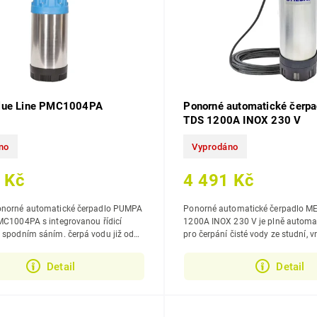
lue Line PMC1004PA
Ponorné automatické čerp
TDS 1200A INOX 230 V
no
Vyprodáno
 Kč
4 491 Kč
onorné automatické čerpadlo PUMPA
Ponorné automatické čerpadlo M
MC1004PA s integrovanou řídicí
1200A INOX 230 V je plně automat
ím sáním. čerpá vodu již od
pro čerpání čisté vody ze studní, v
ny, automaticky spíná a vypíná...
průměru 150 mm), nádrží a...
Detail
Detail