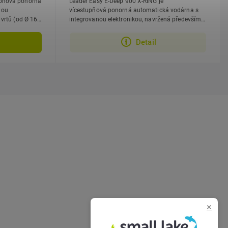
upňová ponorná
Leader Easy E‑Deep 900 X‑RING je
nou
vícestupňová ponorná automatická vodárna s
 vrtů (od Ø 161
integrovanou elektronikou, navržená především
pro dešťové jímky a retenční...
Detail
×