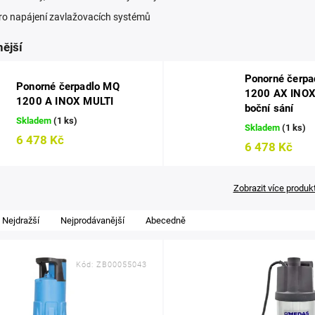
pro napájení zavlažovacích systémů
ější
Ponorné čerp
Ponorné čerpadlo MQ
1200 AX INOX
1200 A INOX MULTI
boční sání
Skladem
(1 ks)
Skladem
(1 ks)
6 478 Kč
6 478 Kč
Zobrazit více produk
Nejdražší
Nejprodávanější
Abecedně
Kód:
ZB00055043