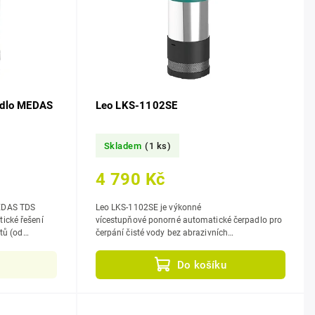
adlo MEDAS
Leo LKS-1102SE
Skladem
(1 ks)
4 790 Kč
EDAS TDS
Leo LKS-1102SE je výkonné
ické řešení
vícestupňové ponorné automatické čerpadlo pro
rtů (od
čerpání čisté vody bez abrazivních
částic ze studní a nádrží (vhodné i...
Do košíku