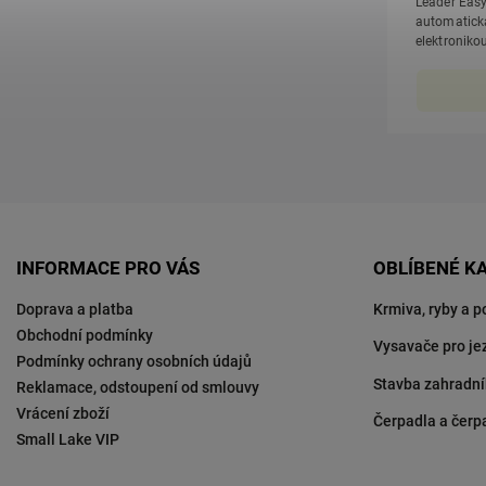
Leader Easy
automatick
elektroniko
dešťových jí
INFORMACE PRO VÁS
OBLÍBENÉ K
Doprava a platba
Krmiva, ryby a p
Obchodní podmínky
Vysavače pro je
Podmínky ochrany osobních údajů
Stavba zahradní
Reklamace, odstoupení od smlouvy
Vrácení zboží
Čerpadla a čerp
Small Lake VIP