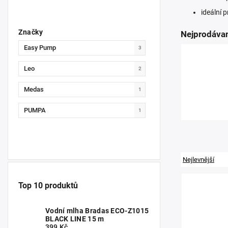
ideální 
Značky
Nejprodávan
Easy Pump
3
Leo
2
Medas
1
PUMPA
1
Nejlevnější
Top 10 produktů
Vodní mlha Bradas ECO-Z1015
BLACK LINE 15 m
399 Kč