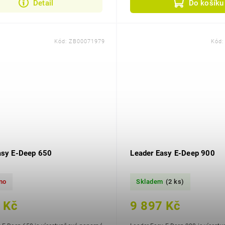
Detail
Do košíku
Kód:
ZB00071979
Kód
asy E-Deep 650
Leader Easy E-Deep 900
no
Skladem
(2 ks)
 Kč
9 897 Kč