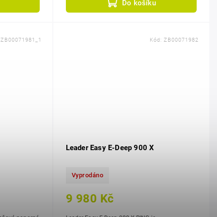
Do košíku
:
ZB00071981_1
Kód:
ZB00071982
Leader Easy E-Deep 900 X
Vyprodáno
9 980 Kč