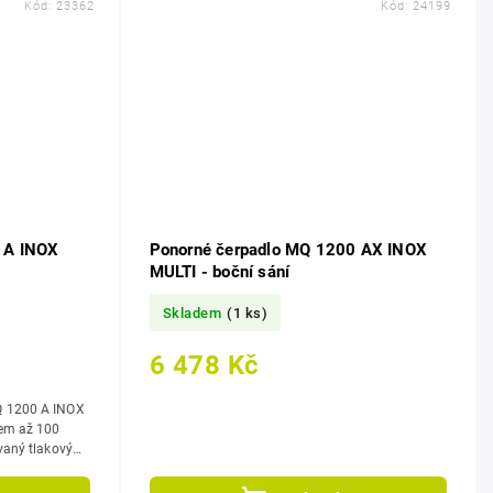
Kód:
23362
Kód:
24199
 A INOX
Ponorné čerpadlo MQ 1200 AX INOX
MULTI - boční sání
Skladem
(1 ks)
6 478 Kč
Q 1200 A INOX
kem až 100
vaný tlakový
provoz bez...