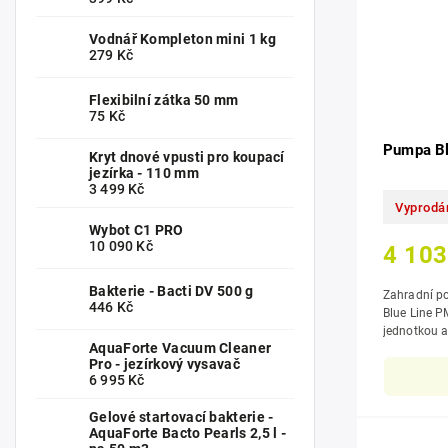
Vodnář Kompleton mini 1 kg
279 Kč
Flexibilní zátka 50 mm
75 Kč
Pumpa B
Kryt dnové vpusti pro koupací
jezírka - 110 mm
3 499 Kč
Vyprodá
Wybot C1 PRO
10 090 Kč
4 103
Bakterie - Bacti DV 500 g
Zahradní p
446 Kč
Blue Line P
jednotkou a spodn
AquaForte Vacuum Cleaner
50 mm hladi
Pro - jezírkový vysavač
6 995 Kč
Gelové startovací bakterie -
AquaForte Bacto Pearls 2,5 l -