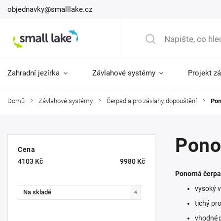
objednavky@smalllake.cz
Zahradní jezírka
Závlahové systémy
Projekt z
Domů
/
Závlahové systémy
/
Čerpadla pro závlahy, dopouštění
/
Pon
Pono
Cena
4103
Kč
9980
Kč
Ponorná čerpa
vysoký v
Na skladě
4
tichý pr
vhodné p