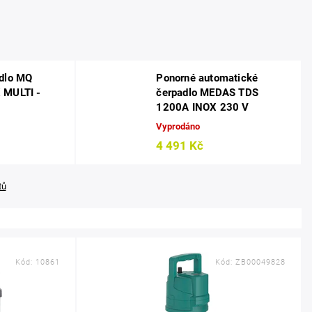
adlo MQ
Ponorné automatické
 MULTI -
čerpadlo MEDAS TDS
1200A INOX 230 V
Vyprodáno
4 491 Kč
tů
Kód:
10861
Kód:
ZB00049828