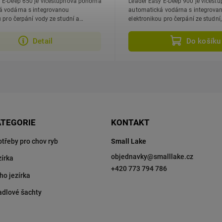
 E-Deep 650 je vícestupňová ponorná
Leader Easy E-Deep 900 je vícest
á vodárna s integrovanou
automatická vodárna s integrova
u pro čerpání vody ze studní a
elektronikou pro čerpání ze studní,
mek a...
mm) a dešťových jímek....
Detail
Do košíku
ATEGORIE
KONTAKT
otřeby pro chov ryb
Small Lake
objednavky
@
smalllake.cz
zírka
+420 773 794 786
ho jezírka
adlové šachty