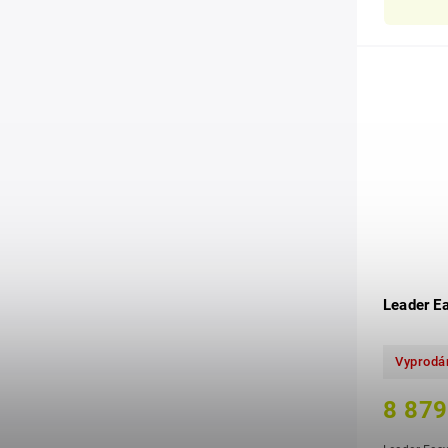
Leader E
Vyprodá
8 879