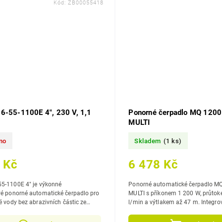
Kód:
ZB00055418
6-55-1100E 4", 230 V, 1,1
Ponorné čerpadlo MQ 1200
MULTI
no
Skladem
(1 ks)
 Kč
6 478 Kč
55-1100E 4" je výkonné
Ponorné automatické čerpadlo M
é ponorné automatické čerpadlo pro
MULTI s příkonem 1 200 W, průto
té vody bez abrazivních částic ze
l/min a výtlakem až 47 m. Integro
ží....
spínač zajišťuje plně automatický 