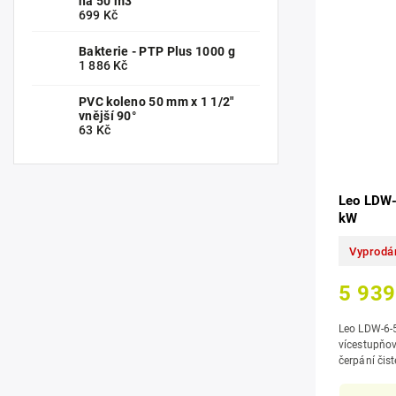
na 50 m3
699 Kč
Bakterie - PTP Plus 1000 g
1 886 Kč
PVC koleno 50 mm x 1 1/2"
vnější 90°
63 Kč
Leo LDW-
kW
Vyprodá
5 939
Leo LDW-6-
vícestupňov
čerpání čis
studní a nádr