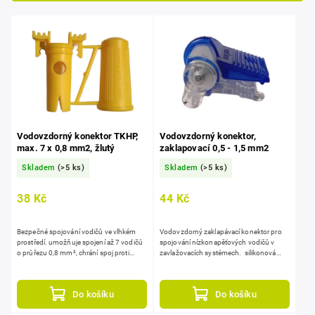
Nejprodávanější
Abecedně
Vodovzdorný konektor TKHP,
Vodovzdorný konektor,
max. 7 x 0,8 mm2, žlutý
zaklapovací 0,5 - 1,5 mm2
Skladem
(>5 ks)
Skladem
(>5 ks)
38 Kč
44 Kč
Bezpečné spojování vodičů ve vlhkém
Vodovzdorný zaklapávací konektor pro
prostředí. umožňuje spojení až 7 vodičů
spojování nízkonapěťových vodičů v
o průřezu 0,8 mm², chrání spoj proti
zavlažovacích systémech. silikonová
vlhkosti a zkratu, vhodný pro venkovní
izolační náplň utěsní spoj proti vodě a
instalace,...
vlhkosti –...
Do košíku
Do košíku