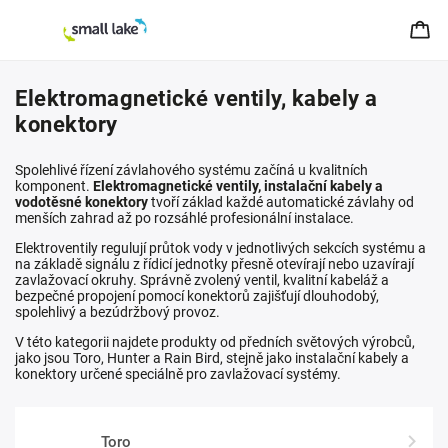
Elektromagnetické ventily, kabely a
konektory
Spolehlivé řízení závlahového systému začíná u kvalitních
komponent.
Elektromagnetické ventily, instalační kabely a
vodotěsné konektory
tvoří základ každé automatické závlahy od
menších zahrad až po rozsáhlé profesionální instalace.
Elektroventily regulují průtok vody v jednotlivých sekcích systému a
na základě signálu z řídicí jednotky přesně otevírají nebo uzavírají
zavlažovací okruhy. Správně zvolený ventil, kvalitní kabeláž a
bezpečné propojení pomocí konektorů zajišťují dlouhodobý,
spolehlivý a bezúdržbový provoz.
V této kategorii najdete produkty od předních světových výrobců,
jako jsou
Toro
,
Hunter
a
Rain Bird
, stejně jako instalační kabely a
konektory určené speciálně pro zavlažovací systémy.
Toro