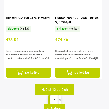
Hunter PGV 100 24 V, 1" vnitřní
Hunter PGV 100 - JAR TOP 24
V, 1" vnější
Skladem
(>5 ks)
Skladem
(>5 ks)
473 Kč
474 Kč
Sekční elektromagnetický ventil pro
Sekční elektromagnetický ventil pro
automatické zavlažování zahrad a
automatické zavlažování zahrad a
menších parků. cívka 24 V AC, 1" vnitřní
menších parků. cívka 24 V AC, 1" vnější
závity, manuální ON/OFF, konstrukci...
závity, manuální ON/OFF,
konstrukce JAR...
Do košíku
Do košíku
Načíst 12 dalších
1
4
Nahoru