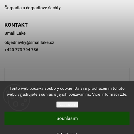
Čerpadla a čerpadlové šachty
KONTAKT
Small Lake
objednavky
@
smalllake.cz
+420 773 794 786
Tento web používá soubory cookie. Dalším procházením tohoto
webu vyjadřujete souhlas s jejich používáním.. Více informací
zde
.
Nastavení
Souhlasím
Copyright 2026
SMALL LAKE
. Všechna práva vyhrazena.