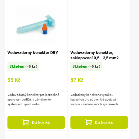
Vodovzdorný konektor DBY
Vodovzdorný konektor,
zaklapovací 0,5 - 3,5 mm2
Skladem
(>5 ks)
Skladem
(>5 ks)
55 Kč
87 Kč
Vodovzdorný konektor pro bezpečné
Vodotěsný konektor s vysokou
spojování vodičů. v závlahových
kapacitou pro spolehlivé spojování
systémech, i pod vodou.
vodičů v zavlažovacích systémech.
chrání spoje ve vlhku a šachtách, pro
složitější zapojení závlahy...
Do košíku
Do košíku