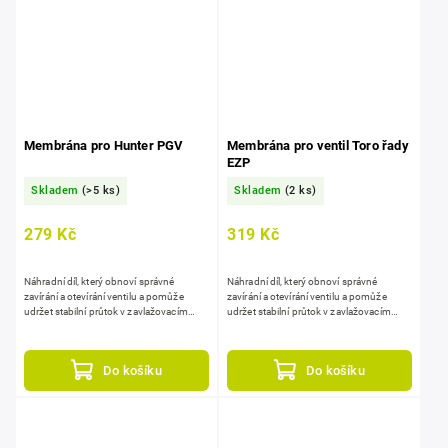
Membrána pro Hunter PGV
Membrána pro ventil Toro řady
EZP
Skladem
(>5 ks)
Skladem
(2 ks)
279 Kč
319 Kč
Náhradní díl, který obnoví správné
Náhradní díl, který obnoví správné
zavírání a otevírání ventilu a pomůže
zavírání a otevírání ventilu a pomůže
udržet stabilní průtok v zavlažovacím
udržet stabilní průtok v zavlažovacím
systému. kompatibilní s ventily HUNTER
systému. kompatibilní s ventily Toro EZP,
PGV, vyrobená...
vyrobená...
Do košíku
Do košíku