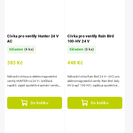
Cívka pro ventily Hunter 24 V
Cívka pro ventily Rain Bird
AC
100-HV 24 V
Skladem
(4 ks)
Skladem
(5 ks)
383 Kč
448 Kč
Náhradní cívka pro elektromagnetické
Náhradní cívka Rain Bird 24 V~ (AC) pro
ventily HUNTER na 24 V~ (střídavé
elektromagnetické ventily Rain Bird řady
napětí). zajistí spolehlivé spínání ventilu,
HV (např. 100 HV). zajišťuje spolehlivé
stabilní ovládání průtoku vody v
spínání ventilu a stabilní řízení průtoku,...
zavlažovacích i...
Do košíku
Do košíku