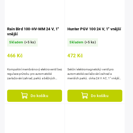
Rain Bird 100-HV-MM 24 V, 1"
Hunter PGV 100 24 V, 1" vnější
vnější
Skladem
(>5 ks)
Skladem
(>5 ks)
466 Kč
472 Kč
Kompaktní membránový elektroventil bez
Sekční elektromagnetický ventil pro
regulace průtoku pro automatické
automatické zavlažování zahrad a
zavlažování zahrad, parků a běžných
menších parků. cívka 24 V AC, 1" vnější
komerčních ploch. odolné tělo
závity, manuální ON/OFF, konstrukci...
z polypropylenu...
Do košíku
Do košíku