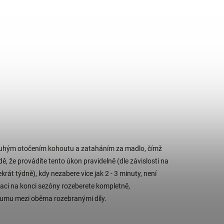
o pouhým otočením kohoutu a zataháním za madlo, čímž
ě, že provádíte tento úkon pravidelně (dle závislosti na
krát týdně), kdy nezabere více jak 2 - 3 minuty, není
traci na konci sezóny rozeberete kompletně,
umu mezi oběma rozebranými díly.