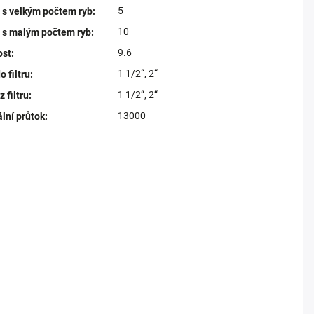
5
 s velkým počtem ryb
:
10
o s malým počtem ryb
:
9.6
ost
:
1 1/2“, 2“
o filtru
:
1 1/2“, 2“
 filtru
:
13000
lní průtok
: