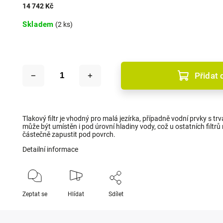
14 742 Kč
Skladem
(2 ks)
Přidat 
Tlakový filtr je vhodný pro malá jezírka, případně vodní prvky s tr
může být umístěn i pod úrovní hladiny vody, což u ostatních filtrů 
částečně zapustit pod povrch.
Detailní informace
Zeptat se
Hlídat
Sdílet