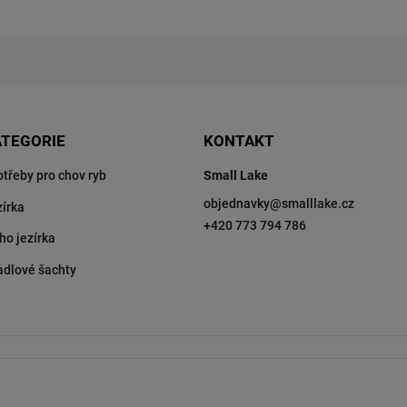
ATEGORIE
KONTAKT
otřeby pro chov ryb
Small Lake
objednavky
@
smalllake.cz
zírka
+420 773 794 786
ho jezírka
adlové šachty