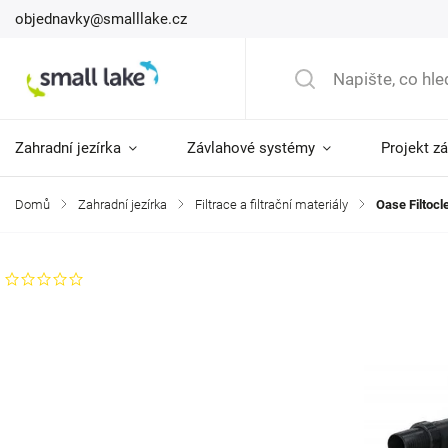
objednavky@smalllake.cz
Zahradní jezírka
Závlahové systémy
Projekt z
Domů
/
Zahradní jezírka
/
Filtrace a filtrační materiály
/
Oase Filtocl
Neohodnoceno