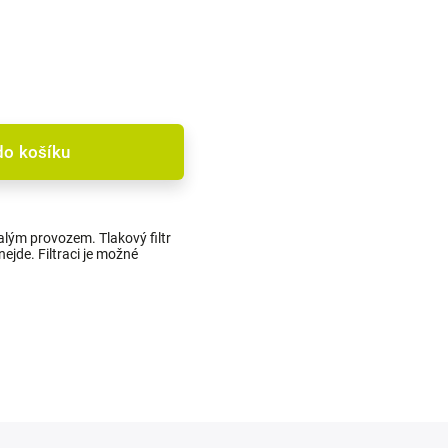
do košíku
valým provozem. Tlakový filtr
nejde. Filtraci je možné