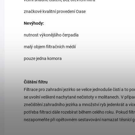
značkové kvalitní provedení Oase
Nevýhody:
nutnost výkonějšího čerpadla
malý objem filtračních médií
pouze jedna komora
Čištění filtru
Filtrace pro zahradní jezírko se velice jednoduše čistí a t
se uvolní veškeré nachytané nečistoty v molitanech. V případ
znečištění zahradního jezírka a množství ryb jedenkrát a více
potřeba filtraci dále rozebírat během celého roku. Pokud fil
nezapomeňte při opětovném sestavování namazat těsnící g