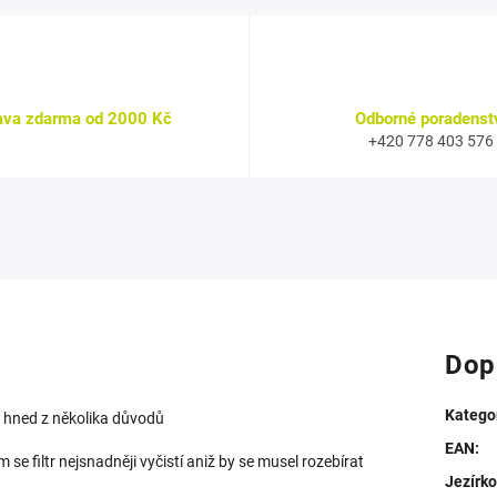
ava zdarma od 2000 Kč
Odborné poradenst
+420 778 403 576
Dop
Katego
to hned z několika důvodů
EAN
:
 se filtr nejsnadněji vyčistí aniž by se musel rozebírat
Jezírko