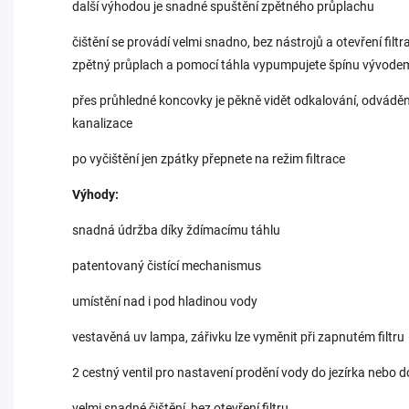
další výhodou je snadné spuštění zpětného průplachu
čištění se provádí velmi snadno, bez nástrojů a otevření filtra
zpětný průplach a pomocí táhla vypumpujete špínu vývodem
přes průhledné koncovky je pěkně vidět odkalování, odvádě
kanalizace
po vyčištění jen zpátky přepnete na režim filtrace
Výhody:
snadná údržba díky ždímacímu táhlu
patentovaný čistící mechanismus
umístění nad i pod hladinou vody
vestavěná uv lampa, zářivku lze vyměnit při zapnutém filtru
2 cestný ventil pro nastavení prodění vody do jezírka nebo
velmi snadné čištění, bez otevření filtru