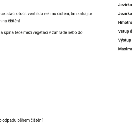
Jezírko
ce, stačí otočit ventil do režimu čištění, tím zahájíte
Jezírk
 na čištění
Hmotn
Vstup d
ná špína teče mezi vegetaci v zahradě nebo do
Výstup z
Maximá
 do odpadu během čištění