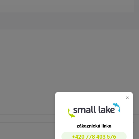
×
zákaznická linka
+420 778 403 576