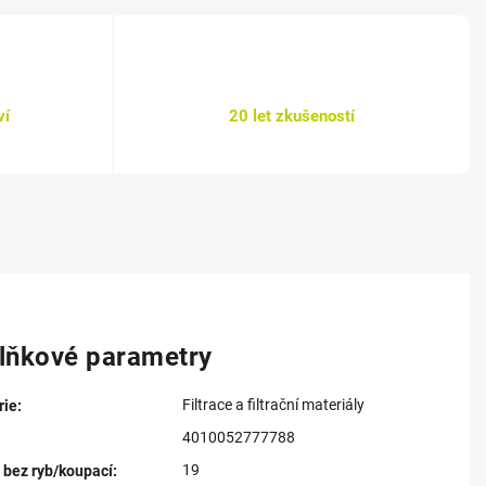
ví
20 let zkušeností
lňkové parametry
Filtrace a filtrační materiály
rie
:
4010052777788
19
 bez ryb/koupací
: