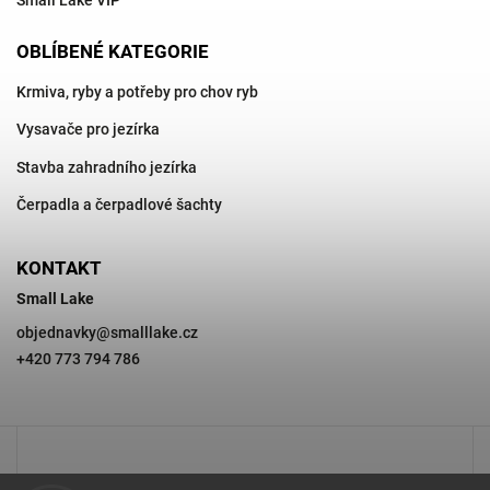
Small Lake VIP
OBLÍBENÉ KATEGORIE
Krmiva, ryby a potřeby pro chov ryb
Vysavače pro jezírka
Stavba zahradního jezírka
Čerpadla a čerpadlové šachty
KONTAKT
Small Lake
objednavky
@
smalllake.cz
+420 773 794 786