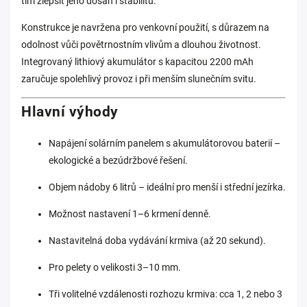
tím zlepšit jeho dosah i stabilitu.
Konstrukce je navržena pro venkovní použití, s důrazem na
odolnost vůči povětrnostním vlivům a dlouhou životnost.
Integrovaný lithiový akumulátor s kapacitou 2200 mAh
zaručuje spolehlivý provoz i při menším slunečním svitu.
Hlavní výhody
Napájení solárním panelem s akumulátorovou baterií –
ekologické a bezúdržbové řešení.
Objem nádoby 6 litrů – ideální pro menší i střední jezírka.
Možnost nastavení 1–6 krmení denně.
Nastavitelná doba vydávání krmiva (až 20 sekund).
Pro pelety o velikosti 3–10 mm.
Tři volitelné vzdálenosti rozhozu krmiva: cca 1, 2 nebo 3