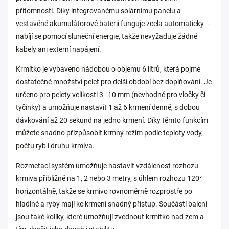
přítomnosti. Díky integrovanému solárnímu panelu a
vestavěné akumulátorové baterii funguje zcela automaticky –
nabíjí se pomocí sluneční energie, takže nevyžaduje žádné
kabely ani externí napájení.
Krmítko je vybaveno nádobou o objemu 6 litrů, která pojme
dostatečné množství pelet pro delší období bez doplňování. Je
určeno pro pelety velikosti 3–10 mm (nevhodné pro vločky či
tyčinky) a umožňuje nastavit 1 až 6 krmení denně, s dobou
dávkování až 20 sekund na jedno krmení. Díky těmto funkcím
můžete snadno přizpůsobit krmný režim podle teploty vody,
počtu ryb i druhu krmiva.
Rozmetací systém umožňuje nastavit vzdálenost rozhozu
krmiva přibližně na 1, 2 nebo 3 metry, s úhlem rozhozu 120°
horizontálně, takže se krmivo rovnoměrně rozprostře po
hladině a ryby mají ke krmení snadný přístup. Součástí balení
jsou také kolíky, které umožňují zvednout krmítko nad zem a