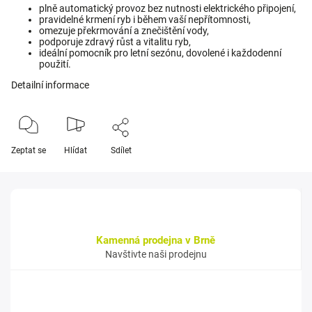
plně automatický provoz bez nutnosti elektrického připojení,
pravidelné krmení ryb i během vaší nepřítomnosti,
omezuje překrmování a znečištění vody,
podporuje zdravý růst a vitalitu ryb,
ideální pomocník pro letní sezónu, dovolené i každodenní
použití.
Detailní informace
Zeptat se
Hlídat
Sdílet
Kamenná prodejna v Brně
Navštivte naši prodejnu