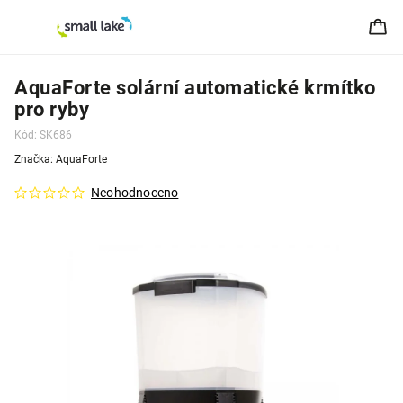
AquaForte solární automatické krmítko
pro ryby
Kód:
SK686
Značka:
AquaForte
Neohodnoceno