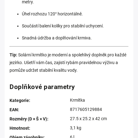
metry.
Úhel rozhozu 120° horizontálně.
Součástí balení kolíky pro stabilní uchycení.
Snadná údržba a doplňování krmiva.
Tip:
Solární krmítko je moderní a spolehlivý doplněk pro každé
jezírko. Ušetří vám čas, zajistí rybám pravidelnou výživu a
pomůže udržet stabilní kvalitu vody.
Doplňkové parametry
Krmítka
Kategorie
:
8717605129884
EAN
:
‎27.5 x 25.2 x 42 cm
Rozměry (D × Š × V)
:
3,1 kg
Hmotnost
:
6 l
Objem zásobníku
: