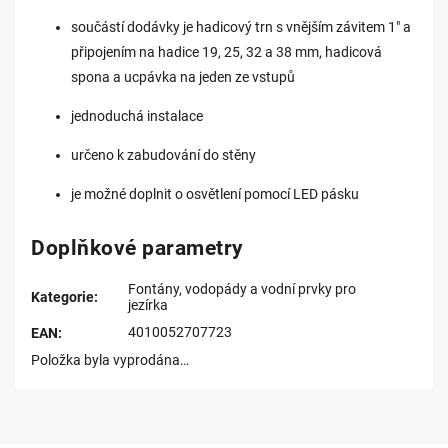
součástí dodávky je hadicový trn s vnějším závitem 1" a
připojením na hadice 19, 25, 32 a 38 mm, hadicová
spona a ucpávka na jeden ze vstupů
jednoduchá instalace
určeno k zabudování do stěny
je možné doplnit o osvětlení pomocí LED pásku
Doplňkové parametry
Fontány, vodopády a vodní prvky pro
Kategorie
:
jezírka
4010052707723
EAN
:
Položka byla vyprodána…