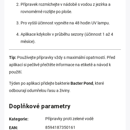
Přípravek rozmíchejte v nádobě s vodou z jezírka a
rovnoměrně rozlijte po ploše.
Pro vyšší účinnost vypněte na 48 hodin UV lampu.
Aplikace kdykoliv v průběhu sezony (účinnost 1 až 4
měsíce).
Tip:
Používejte přípravky vždy s maximální opatrností. Před
aplikací si pečlivě přečtěte informace na etiketě a návod k
použití.
Týden po aplikaci přidejte bakterie
Bacter Pond
, které
odbourají odumřelou řasu a živiny.
Doplňkové parametry
Přípravky proti zelené vodě
Kategorie
:
8594187350161
EAN
: