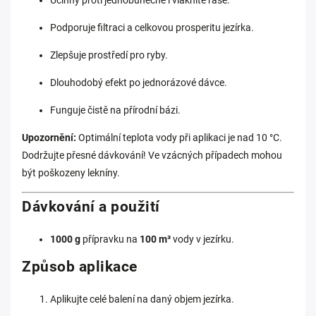
Účinný proti jednobuněčné i vláknité řase.
Podporuje filtraci a celkovou prosperitu jezírka.
Zlepšuje prostředí pro ryby.
Dlouhodobý efekt po jednorázové dávce.
Funguje čistě na přírodní bázi.
Upozornění:
Optimální teplota vody při aplikaci je nad 10 °C.
Dodržujte přesné dávkování! Ve vzácných případech mohou
být poškozeny lekníny.
Dávkování a použití
1000 g
přípravku na
100 m³
vody v jezírku.
Způsob aplikace
Aplikujte celé balení na daný objem jezírka.