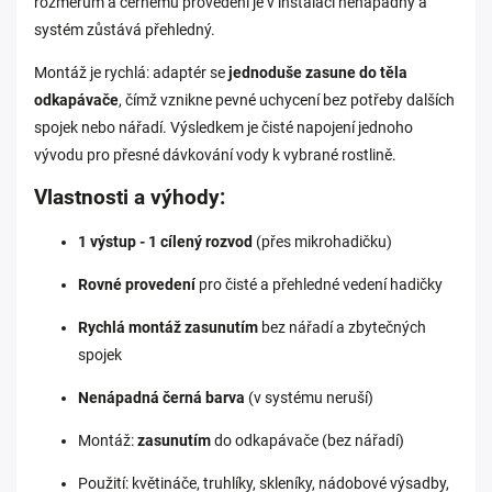
rozměrům a černému provedení je v instalaci nenápadný a
systém zůstává přehledný.
Montáž je rychlá: adaptér se
jednoduše zasune do těla
odkapávače
, čímž vznikne pevné uchycení bez potřeby dalších
spojek nebo nářadí. Výsledkem je čisté napojení jednoho
vývodu pro přesné dávkování vody k vybrané rostlině.
Vlastnosti a výhody:
1 výstup - 1 cílený rozvod
(přes mikrohadičku)
Rovné provedení
pro čisté a přehledné vedení hadičky
Rychlá montáž zasunutím
bez nářadí a zbytečných
spojek
Nenápadná černá barva
(v systému neruší)
Montáž:
zasunutím
do odkapávače (bez nářadí)
Použití: květináče, truhlíky, skleníky, nádobové výsadby,