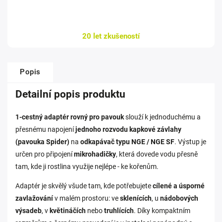
20 let zkušeností
Popis
Detailní popis produktu
1‑cestný adaptér rovný pro pavouk
slouží k jednoduchému a
přesnému napojení
jednoho rozvodu kapkové závlahy
(pavouka Spider)
na
odkapávač typu NGE / NGE SF
. Výstup je
určen pro připojení
mikrohadičky
, která dovede vodu přesně
tam, kde ji rostlina využije nejlépe - ke kořenům.
Adaptér je skvělý všude tam, kde potřebujete
cílené a úsporné
zavlažování
v malém prostoru: ve
sklenících
, u
nádobových
výsadeb
, v
květináčích
nebo
truhlících
. Díky kompaktním