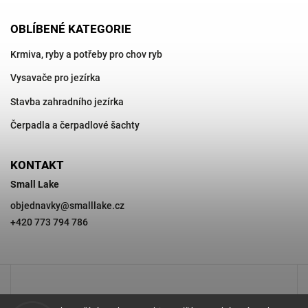
OBLÍBENÉ KATEGORIE
Krmiva, ryby a potřeby pro chov ryb
Vysavače pro jezírka
Stavba zahradního jezírka
Čerpadla a čerpadlové šachty
KONTAKT
Small Lake
objednavky
@
smalllake.cz
+420 773 794 786