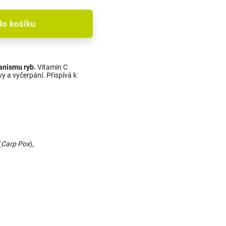
do košíku
ganismu ryb.
Vitamin C
y a vyčerpání. Přispívá k
(
Carp Pox
),