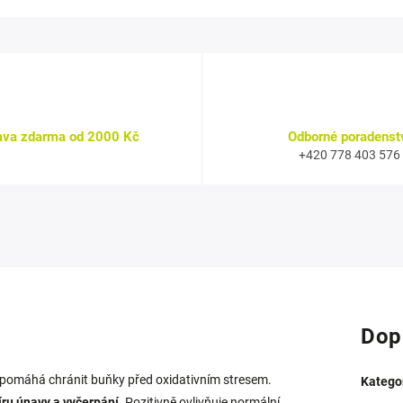
ava zdarma od 2000 Kč
Odborné poradenst
+420 778 403 576
Dop
pomáhá chránit buňky před oxidativním stresem.
Katego
íru únavy a vyčerpání
. Pozitivně ovlivňuje normální