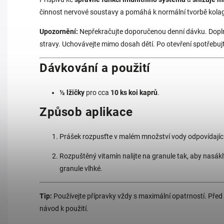
činnost nervové soustavy a pomáhá k normální tvorbě kol
Upozornění:
Nepřekračujte doporučenou denní dávku. Dopln
stravy. Uchovávejte mimo dosah dětí. Po otevření spotřebuj
Dávkování a použití
½ lžičky
pro cca
10 ks koi kaprů
.
Způsob aplikace
Prášek rozpusťte v malém množství vody odpovídajíc
Rozpuštěný vitamín nalijte na granule tak, aby nasá
granule vlhké.
Tip:
Používejte přípravky vždy s maximální opatrností. Před a
návod k použití.