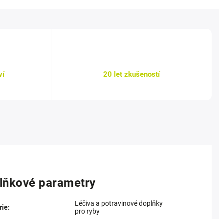
ví
20 let zkušeností
lňkové parametry
Léčiva a potravinové doplňky
rie
:
pro ryby