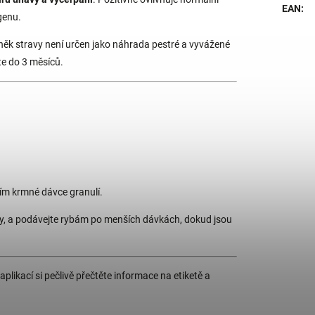
EAN
:
agenu.
ěk stravy není určen jako náhrada pestré a vyvážené
te do 3 měsíců.
ím krmné dávce granulí.
kly, a podávejte rybám po menších dávkách, dokud jsou
plikací si pečlivě přečtěte informace na etiketě a