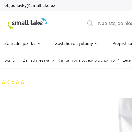
objednavky@smalllake.cz
Zahradní jezírka
Závlahové systémy
Projekt z
Domů
/
Zahradní jezírka
/
Krmiva, ryby a potřeby pro chov ryb
/
Léčiv
Neohodnoceno