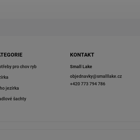
ATEGORIE
KONTAKT
otřeby pro chov ryb
Small Lake
objednavky
@
smalllake.cz
zírka
+420 773 794 786
ho jezírka
adlové šachty