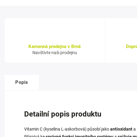
Kamenná prodejna v Brně
Dopr
Navštivte naši prodejnu
Popis
Detailní popis produktu
Vitamin C (kyselina L-askorbová) působí jako
antioxidant
a 
Přispívá ke
správné funkci imunitního systému
a
snižuje m