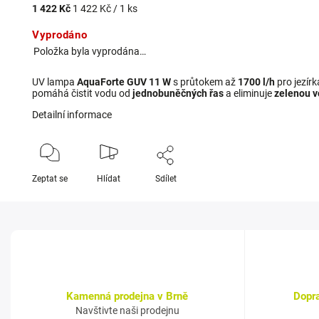
1 422 Kč
1 422 Kč / 1 ks
Vyprodáno
Položka byla vyprodána…
UV lampa
AquaForte GUV 11 W
s průtokem až
1700 l/h
pro jezír
pomáhá čistit vodu od
jednobuněčných řas
a eliminuje
zelenou 
Detailní informace
Zeptat se
Hlídat
Sdílet
Kamenná prodejna v Brně
Dopr
Navštivte naši prodejnu