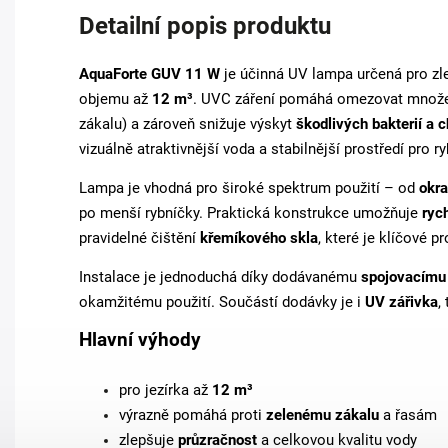
Detailní popis produktu
AquaForte GUV
11 W
je účinná UV lampa určená pro zlep
objemu až
12 m³
. UVC záření pomáhá omezovat množ
zákalu) a zároveň snižuje výskyt
škodlivých bakterií a
vizuálně atraktivnější voda a stabilnější prostředí pro ryb
Lampa je vhodná pro široké spektrum použití – od
okra
po menší rybníčky. Praktická konstrukce umožňuje
ryc
pravidelné čištění
křemíkového skla
, které je klíčové p
Instalace je jednoduchá díky dodávanému
spojovacímu 
okamžitému použití. Součástí dodávky je i
UV zářivka
,
Hlavní výhody
pro jezírka až
12 m³
výrazně pomáhá proti
zelenému zákalu
a řasám
zlepšuje
průzračnost
a celkovou kvalitu vody