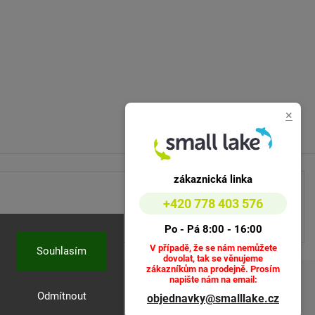
×
zákaznická linka
+420 778 403 576
Po - Pá 8:00 - 16:00
V případě, že se nám nemůžete
Souhlasím
dovolat, tak se věnujeme
zákazníkům na prodejně. Prosím
napište nám na email:
Odmítnout
objednavky@smalllake.cz