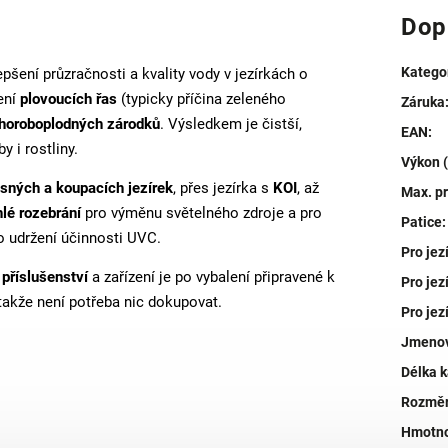
Dop
Katego
šení průzračnosti a kvality vody v jezírkách o
ení
plovoucích řas
(typicky příčina zeleného
Záruka
 choroboplodných zárodků
. Výsledkem je čistší,
EAN
:
y i rostliny.
Výkon 
sných a koupacích jezírek
, přes jezírka s
KOI
, až
Max. pr
hlé rozebrání
pro výměnu světelného zdroje a pro
Patice
:
ro udržení účinnosti UVC.
Pro jez
příslušenství
a zařízení je po vybalení připravené k
Pro jez
 takže není potřeba nic dokupovat.
Pro jez
Jmenovi
Délka k
Rozměr
Hmotno