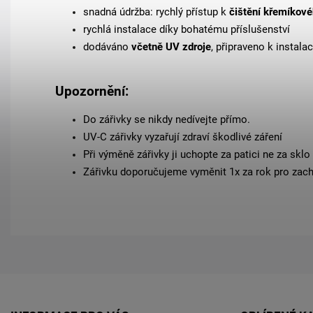
snadná údržba: rychlý přístup k
čištění křemíkové
rychlá instalace díky bohatému příslušenství
dodáváno
včetně UV zdroje
, připraveno k instalac
Upozornění:
Do zářivky se nikdy nedívejte přímo.
UV-C zářivky vyzařují zdraví škodlivé záření
Při výměně zářivky ji uchopte za patici ne za sklo
Zářivku doporučujeme vyměnit 1x za rok pro zac