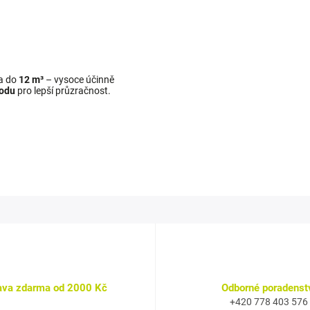
ka do
12 m³
– vysoce účinně
vodu
pro lepší průzračnost.
ava zdarma od 2000 Kč
Odborné poradenst
+420 778 403 576