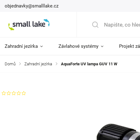
objednavky@smalllake.cz
Zahradní jezírka
Závlahové systémy
Projekt z
Domů
/
Zahradní jezírka
/
AquaForte UV lampa GUV 11 W
Značka:
AquaForte
Neohodnoceno