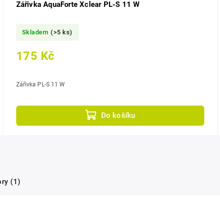
Zářivka AquaForte Xclear PL-S 11 W
Skladem
(>5 ks)
175 Kč
Zářivka PL-S 11 W
Do košíku
ry (1)