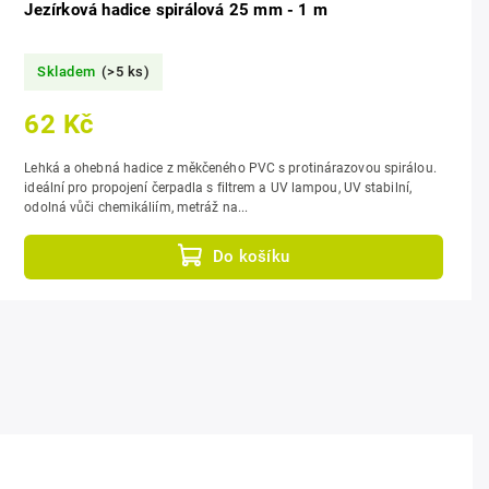
Jezírková hadice spirálová 25 mm - 1 m
Skladem
(>5 ks)
62 Kč
Lehká a ohebná hadice z měkčeného PVC s protinárazovou spirálou.
ideální pro propojení čerpadla s filtrem a UV lampou, UV stabilní,
odolná vůči chemikáliím, metráž na...
Do košíku