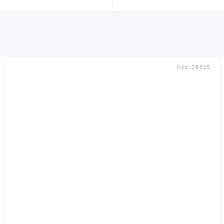
Kód:
SB835