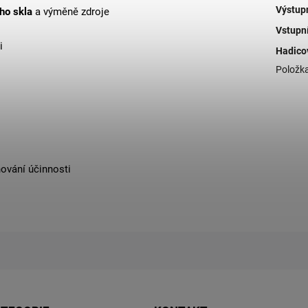
Výstup
ho skla
a výměně zdroje
Vstupn
i
Hadico
Položk
hování účinnosti