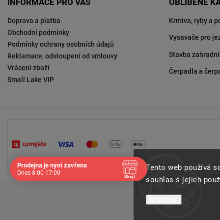
INFORMACE PRO VÁS
OBLÍBENÉ K
Doprava a platba
Krmiva, ryby a p
Obchodní podmínky
Vysavače pro je
Podmínky ochrany osobních údajů
Stavba zahradní
Reklamace, odstoupení od smlouvy
Vrácení zboží
Čerpadla a čerp
Small Lake VIP
Prodejna je nyní zavřena
Tento web používá s
Dnes 8:00-17:00
Skrýt
souhlas s jejich pou
Navštivte nás osobně
Nastavení
Čas
Pauza
Po
8:00 - 17:00
-