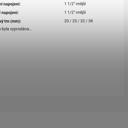
1 1/2" vnější
ní napojení
:
1 1/2" vnější
í napojení
:
20 / 25 / 32 / 38
vý trn (mm)
:
a byla vyprodána…