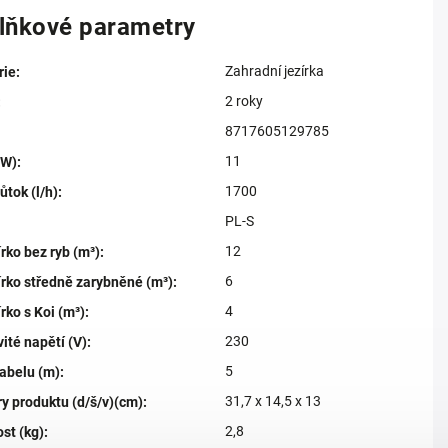
lňkové parametry
Zahradní jezírka
rie
:
2 roky
:
8717605129785
11
(W)
:
1700
ůtok (l/h)
:
PL-S
12
írko bez ryb (m³)
:
6
írko středně zarybněné (m³)
:
4
írko s Koi (m³)
:
230
té napětí (V)
:
5
abelu (m)
:
31,7 x 14,5 x 13
y produktu (d/š/v)(cm)
:
2,8
st (kg)
: