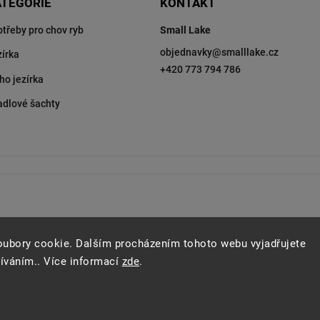
ATEGORIE
KONTAKT
otřeby pro chov ryb
Small Lake
objednavky
@
smalllake.cz
zírka
+420 773 794 786
ho jezírka
adlové šachty
oubory cookie. Dalším procházením tohoto webu vyjadřujete
žíváním.. Více informací
zde
.
Copyright 2026
SMALL LAKE
. Všechna práva vyhrazena.
Vytvořil
Shoptet
| Design
Shoptak.cz