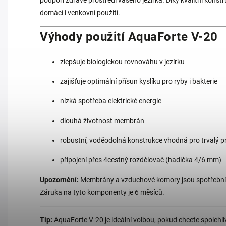
podpoří zdravé prostředí vašeho jezírka. Díky kvalitní konst
domácí i venkovní použití.
Výhody použití AquaForte V-20
zlepšuje biologickou rovnováhu v jezírku
zajišťuje optimální přísun kyslíku pro ryby i bakterie
nízká spotřeba elektrické energie
dlouhá životnost membrán
robustní, voděodolná konstrukce vhodná pro trvalý p
připojení přes 4cestný rozdělovač (hadička 4/6 mm)
Upozornění:
Membrány a vzduchové komory jsou spotřební d
Záruka na tyto komponenty je 6 měsíců.
Tip:
AquaForte V-20 je ideální volbou, pokud chcete spolehlivě