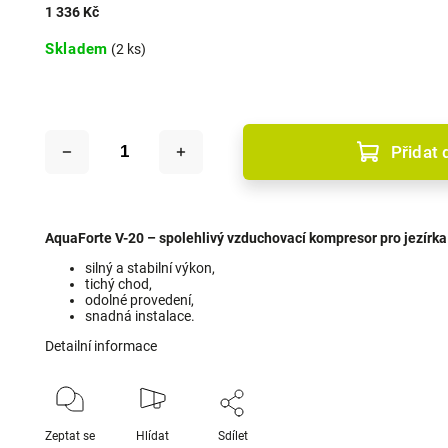
1 336 Kč
Skladem
(2 ks)
Přidat 
AquaForte V-20 – spolehlivý vzduchovací kompresor pro jezírka 
silný a stabilní výkon,
tichý chod,
odolné provedení,
snadná instalace.
Detailní informace
Zeptat se
Hlídat
Sdílet