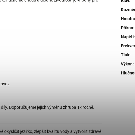
rukci, tichému chodu a dlouhé životnosti je vhodný pro
EAN
:
Rozměry
Hmotn
Příkon
:
Napětí
:
Frekve
Tlak
:
Výkon
:
Hlučno
rovoz
íly. Doporučujeme jejich výměnu zhruba 1× ročně.
 okysličit jezírko, zlepšit kvalitu vody a vytvořit zdravé