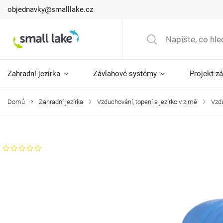
objednavky@smalllake.cz
Zahradní jezírka
Závlahové systémy
Projekt z
Domů
/
Zahradní jezírka
/
Vzduchování, topení a jezírko v zimě
/
Vzd
Značka:
AquaForte
Neohodnoceno