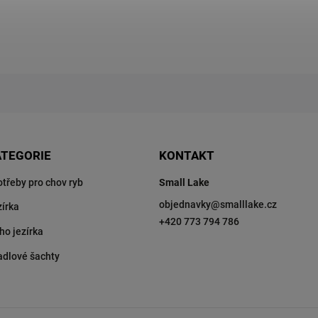
ATEGORIE
KONTAKT
otřeby pro chov ryb
Small Lake
objednavky
@
smalllake.cz
zírka
+420 773 794 786
ho jezírka
adlové šachty