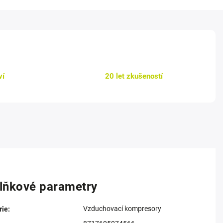
ví
20 let zkušeností
lňkové parametry
Vzduchovací kompresory
rie
: