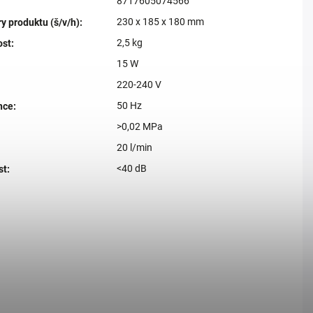
8717605074566
230 x 185 x 180 mm
 produktu (š/v/h)
:
2,5 kg
ost
:
15 W
220-240 V
50 Hz
nce
:
>0,02 MPa
20 l/min
<40 dB
st
: