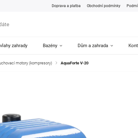
Doprava a platba
Obchodní podmínky
Podmín
ávlahy zahrady
Bazény
Dům a zahrada
Kont
uchovací motory (kompresory)
/
AquaForte V-20