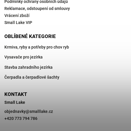
Podmínky ochrany osobních údajů
Reklamace, odstoupení od smlouvy
Vrácení zboží
Small Lake VIP
OBLÍBENÉ KATEGORIE
Krmiva, ryby a potřeby pro chov ryb
Vysavače pro jezírka
Stavba zahradního jezírka
Čerpadla a čerpadlové šachty
KONTAKT
Small Lake
objednavky
@
smalllake.cz
+420 773 794 786