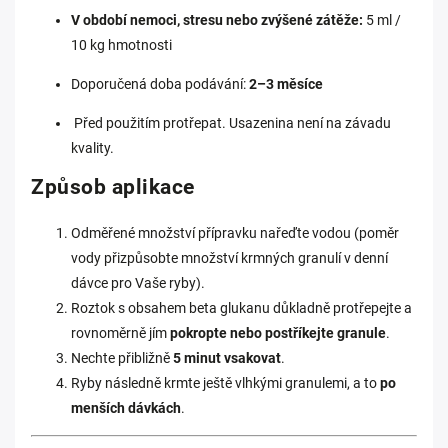
V období nemoci, stresu nebo zvýšené zátěže:
5 ml /
10 kg hmotnosti
Doporučená doba podávání:
2–3 měsíce
Před použitím protřepat. Usazenina není na závadu
kvality.
Způsob aplikace
Odměřené množství přípravku nařeďte vodou (poměr
vody přizpůsobte množství krmných granulí v denní
dávce pro Vaše ryby).
Roztok s obsahem beta glukanu důkladně protřepejte a
rovnoměrně jím
pokropte nebo postříkejte granule
.
Nechte přibližně
5 minut vsakovat
.
Ryby následně krmte ještě vlhkými granulemi, a to
po
menších dávkách
.