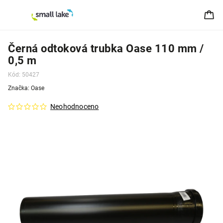
Černá odtoková trubka Oase 110 mm /
0,5 m
Kód:
50427
Značka:
Oase
Neohodnoceno