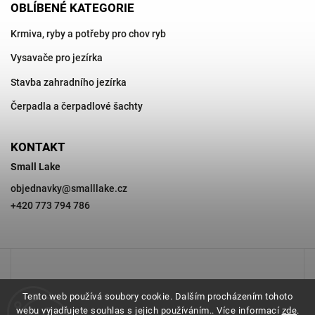
OBLÍBENÉ KATEGORIE
Krmiva, ryby a potřeby pro chov ryb
Vysavače pro jezírka
Stavba zahradního jezírka
Čerpadla a čerpadlové šachty
KONTAKT
Small Lake
objednavky
@
smalllake.cz
+420 773 794 786
Tento web používá soubory cookie. Dalším procházením tohoto
webu vyjadřujete souhlas s jejich používáním.. Více informací
zde
.