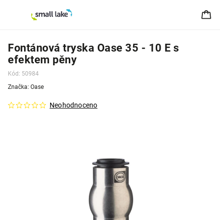
Fontánová tryska Oase 35 - 10 E s
efektem pěny
Kód:
50984
Značka:
Oase
Neohodnoceno