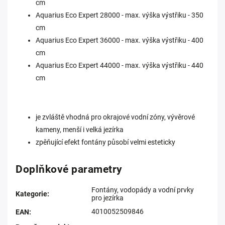
cm
Aquarius Eco Expert 28000 - max. výška výstřiku - 350
cm
Aquarius Eco Expert 36000 - max. výška výstřiku - 400
cm
Aquarius Eco Expert 44000 - max. výška výstřiku - 440
cm
je zvláště vhodná pro okrajové vodní zóny, vývěrové
kameny, menší i velká jezírka
zpěňující efekt fontány působí velmi esteticky
Doplňkové parametry
Fontány, vodopády a vodní prvky
Kategorie
:
pro jezírka
4010052509846
EAN
: