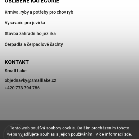
OBLÍBENÉ KATEGORIE
Krmiva, ryby a potřeby pro chov ryb
Vysavače pro jezírka
Stavba zahradního jezírka
Čerpadla a čerpadlové šachty
KONTAKT
Small Lake
objednavky
@
smalllake.cz
+420 773 794 786
Tento web používá soubory cookie. Dalším procházením tohoto
webu vyjadřujete souhlas s jejich používáním.. Více informací
zde
.