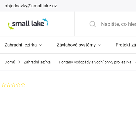
objednavky@smalllake.cz
Zahradní jezírka
Závlahové systémy
Projekt z
Domů
/
Zahradní jezírka
/
Fontány, vodopády a vodní prvky pro jezírka
/
Neohodnoceno