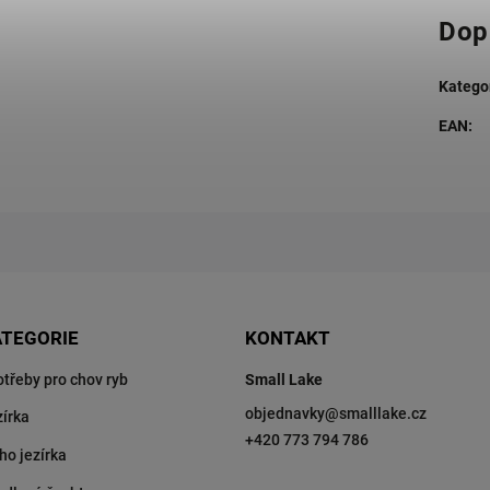
Dop
Katego
EAN
:
ATEGORIE
KONTAKT
otřeby pro chov ryb
Small Lake
objednavky
@
smalllake.cz
zírka
+420 773 794 786
ho jezírka