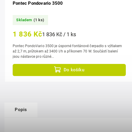
Pontec Pondovario 3500
Skladem
(1 ks)
1 836 Kč
1 836 Kč / 1 ks
Pontec PondoVario 3500 je úsporné fontánové čerpadlo s výtlakem
až 2,7 m, průtokem až 3400 l/h a příkonem 70 W. Součástí balení
jsou nástavce pro různé...
Do košíku
Popis