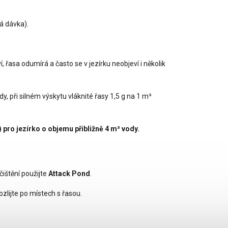
á dávka).
ví, řasa odumírá a často se v jezírku neobjeví i několik
y, při silném výskytu vláknité řasy 1,5 g na 1 m³
 pro jezírko o objemu přibližně 4 m³ vody.
čištění použijte
Attack Pond
.
zlijte po místech s řasou.