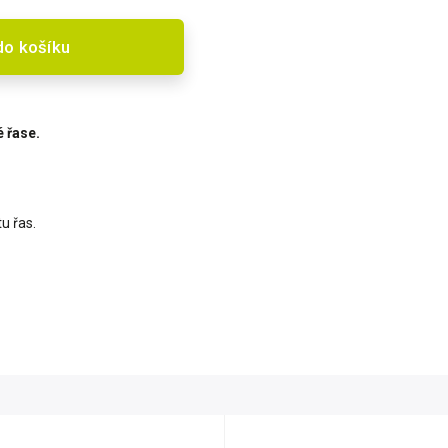
do košíku
é řase.
u řas.