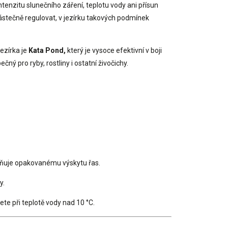
tenzitu slunečního záření, teplotu vody ani přísun
částečně regulovat, v jezírku takových podmínek
ezírka je
Kata Pond,
který je
vysoce efektivní v boji
ný pro ryby, rostliny i ostatní živočichy.
aňuje opakovanému výskytu řas.
y.
ete při teplotě vody nad 10 °C.