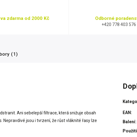
va zdarma od 2000 Kč
Odborné poradens
+420 778 403 576
bory (1)
Dop
Katego
EAN
:
tranit. Ani sebelepší filtrace, která snižuje obsah
Nepravdivé jsou i tvrzení, že růst vláknité řasy lze
Balení
:
Použití