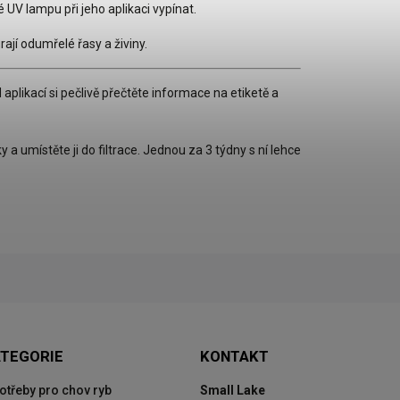
 UV lampu při jeho aplikaci vypínat.
rají odumřelé řasy a živiny.
aplikací si pečlivě přečtěte informace na etiketě a
a umístěte ji do filtrace. Jednou za 3 týdny s ní lehce
ATEGORIE
KONTAKT
potřeby pro chov ryb
Small Lake