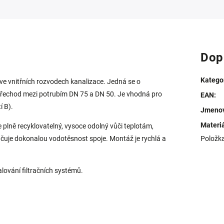
Dop
Katego
 ve vnitřních rozvodech kanalizace. Jedná se o
 přechod mezi potrubím DN 75 a DN 50. Je vhodná pro
EAN
:
í B).
Jmenov
Materi
e plně recyklovatelný, vysoce odolný vůči teplotám,
uje dokonalou vodotěsnost spoje. Montáž je rychlá a
Položk
lování filtračních systémů.