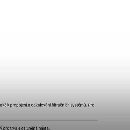
aké k propojení a odkalování filtračních systémů. Pro
ý pro trvale osluněná místa.