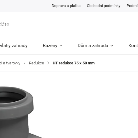
Doprava a platba
Obchodní podmínky
Podmín
ávlahy zahrady
Bazény
Dům a zahrada
Kont
í a tvarovky
/
Redukce
/
HT redukce 75 x 50 mm