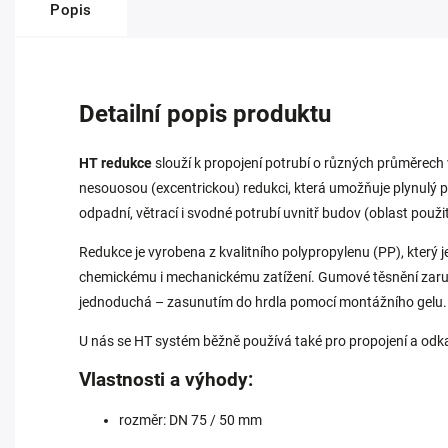
Popis
Detailní popis produktu
HT redukce
slouží k propojení potrubí o různých průměrech
nesouosou (excentrickou) redukci, která umožňuje plynulý
odpadní, větrací i svodné potrubí uvnitř budov (oblast použit
Redukce je vyrobena z kvalitního polypropylenu (PP), který j
chemickému i mechanickému zatížení. Gumové těsnění zaruč
jednoduchá – zasunutím do hrdla pomocí montážního gelu.
U nás se HT systém běžně používá také pro propojení a odka
Vlastnosti a výhody:
rozměr: DN 75 / 50 mm