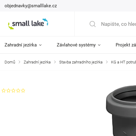
objednavky@smalllake.cz
Zahradní jezírka
Závlahové systémy
Projekt z
Domů
/
Zahradní jezírka
/
Stavba zahradního jezírka
/
KG a HT potrub
Značka:
Supreme/Omega/Unidelta
Neohodnoceno