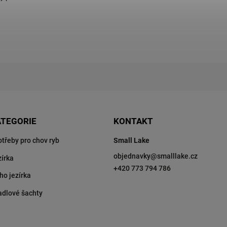
ATEGORIE
KONTAKT
otřeby pro chov ryb
Small Lake
objednavky
@
smalllake.cz
zírka
+420 773 794 786
ho jezírka
adlové šachty