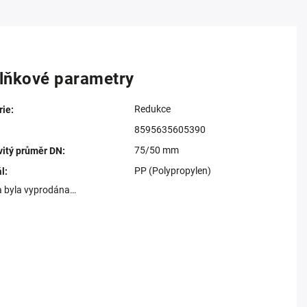
lňkové parametry
Redukce
rie
:
8595635605390
75/50 mm
itý průměr DN
:
PP (Polypropylen)
ál
:
a byla vyprodána…