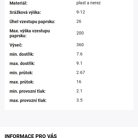
plast a nerez
Materiál
:
9-12
Srážková výška
:
26
Úhel vzestupu paprsku
:
Max. výška vzestupu
200
paprsku
:
360
Výseč
:
7.6
min. dostřik
:
9.1
max. dostřik
:
2.67
min. průtok
:
16
max. průtok
:
2.1
min. provozní tlak
:
3.5
max. provozní tlak
:
INFORMACE PRO VÁS