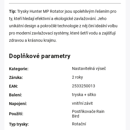
Tip:
Trysky
Hunter MP Rotator jsou spolehlivým řešením pro
ty, kteří hledají efektivní a ekologické zavlažování. Jeho
unikátní design a pokročilé technologie z něj činí ideální volbu
pro moderní zavlažovací systémy, které šetří vodu a zajišťují
zdravou a krásnou krajinu.
Doplňkové parametry
Nastavitelná výseč
Kategorie
:
2 roky
Záruka
:
2533250013
EAN
:
tryska + sítko
Balení
:
vnitřní závit
Napojení
:
Postřikovače Rain
Použití
:
Bird
Rotační
Typ trysky
: