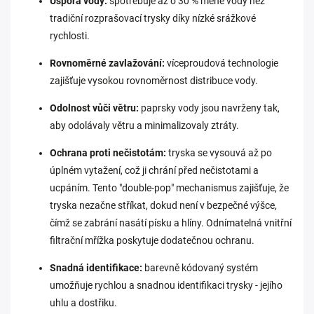
Úspora vody:
spotřebuje až o 30 % méně vody než
tradiční rozprašovací trysky díky nízké srážkové
rychlosti.
Rovnoměrné zavlažování:
víceproudová technologie
zajišťuje vysokou rovnoměrnost distribuce vody.
Odolnost vůči větru:
paprsky vody jsou navrženy tak,
aby odolávaly větru a minimalizovaly ztráty.
Ochrana proti nečistotám:
t
ryska se vysouvá až po
úplném vytažení, což ji chrání před nečistotami a
ucpáním. Tento "double-pop" mechanismus zajišťuje, že
tryska nezačne stříkat, dokud není v bezpečné výšce,
čímž se zabrání nasátí písku a hlíny. Odnímatelná vnitřní
filtrační mřížka poskytuje dodatečnou ochranu.
Snadná identifikace:
barevně kódovaný systém
umožňuje rychlou a snadnou identifikaci trysky - jejího
uhlu a dostřiku.