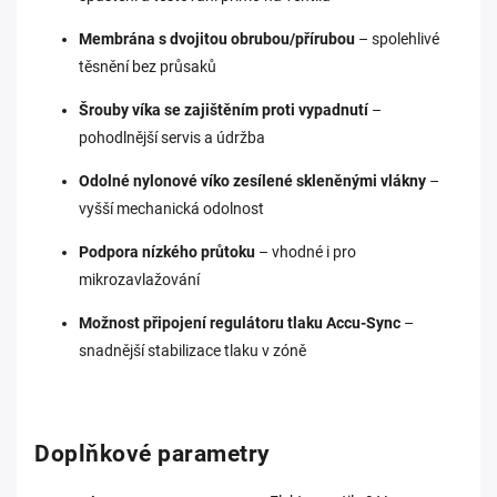
Membrána s dvojitou obrubou/přírubou
– spolehlivé
těsnění bez průsaků
Šrouby víka se zajištěním proti vypadnutí
–
pohodlnější servis a údržba
Odolné nylonové víko zesílené skleněnými vlákny
–
vyšší mechanická odolnost
Podpora nízkého průtoku
– vhodné i pro
mikrozavlažování
Možnost připojení regulátoru tlaku Accu-Sync
–
snadnější stabilizace tlaku v zóně
Doplňkové parametry