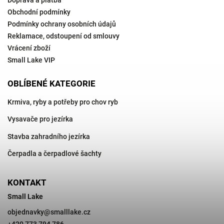
Doprava a platba
Obchodní podmínky
Podmínky ochrany osobních údajů
Reklamace, odstoupení od smlouvy
Vrácení zboží
Small Lake VIP
OBLÍBENÉ KATEGORIE
Krmiva, ryby a potřeby pro chov ryb
Vysavače pro jezírka
Stavba zahradního jezírka
Čerpadla a čerpadlové šachty
KONTAKT
Small Lake
objednavky
@
smalllake.cz