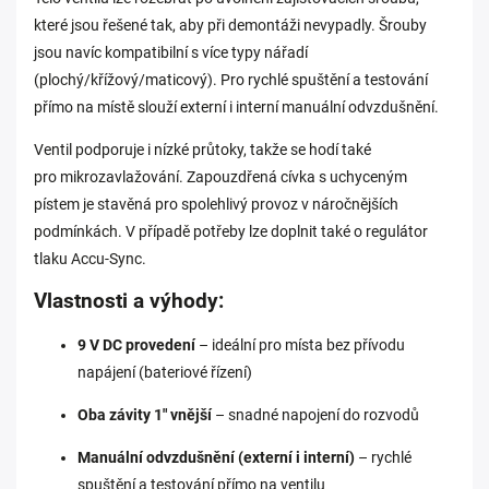
které jsou řešené tak, aby při demontáži nevypadly. Šrouby
jsou navíc kompatibilní s více typy nářadí
(plochý/křížový/maticový). Pro rychlé spuštění a testování
přímo na místě slouží externí i interní manuální odvzdušnění.
Ventil podporuje i nízké průtoky, takže se hodí také
pro mikrozavlažování. Zapouzdřená cívka s uchyceným
pístem je stavěná pro spolehlivý provoz v náročnějších
podmínkách. V případě potřeby lze doplnit také o regulátor
tlaku Accu-Sync.
Vlastnosti a výhody:
9 V DC provedení
– ideální pro místa bez přívodu
napájení (bateriové řízení)
Oba závity 1" vnější
– snadné napojení do rozvodů
Manuální odvzdušnění (externí i interní)
– rychlé
spuštění a testování přímo na ventilu