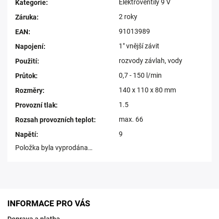
Elektroventily 9 V
Kategorie
:
2 roky
Záruka
:
91013989
EAN
:
1" vnější závit
Napojení
:
rozvody závlah, vody
Použití
:
0,7 - 150 l/min
Průtok
:
140 x 110 x 80 mm
Rozměry
:
1.5
Provozní tlak
:
max. 66
Rozsah provozních teplot
:
9
Napětí
:
Položka byla vyprodána…
INFORMACE PRO VÁS