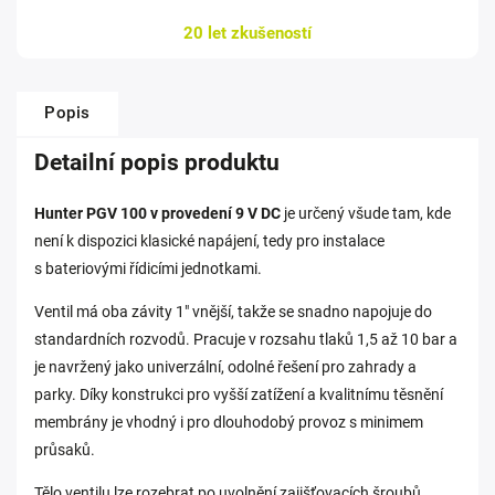
20 let zkušeností
Popis
Detailní popis produktu
Hunter PGV 100 v provedení 9 V DC
je určený všude tam, kde
není k dispozici klasické napájení, tedy pro instalace
s bateriovými řídicími jednotkami.
Ventil má oba závity 1" vnější, takže se snadno napojuje do
standardních rozvodů. Pracuje v rozsahu tlaků 1,5 až 10 bar a
je navržený jako univerzální, odolné řešení pro zahrady a
parky. Díky konstrukci pro vyšší zatížení a kvalitnímu těsnění
membrány je vhodný i pro dlouhodobý provoz s minimem
průsaků.
Tělo ventilu lze rozebrat po uvolnění zajišťovacích šroubů,