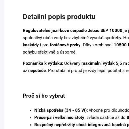
Detailní popis produktu
Regulovatelné jezírkové čerpadlo Jebao SEP 10000
je 
spolehlivý oběh vody bez zbytečně vysoké spotřeby. H
kaskády
i pro
fontánové prvky
. Díky kombinaci
105
00 
pohybu efektivně a úsporně.
Poznámka k výtlaku:
Udávaný
maximální výtlak 5,5 m
z
už
nepoteče
. Pro stabilní proud je vždy lepší počítat s r
Proč si ho vybrat
Nízká spotřeba (34 - 85 W):
vhodné pro dlouhodo
Přečerpá i velké nečistoty:
zvládá částice až do
Bezpečný nepřetržitý chod:
integrovaná tepelná p