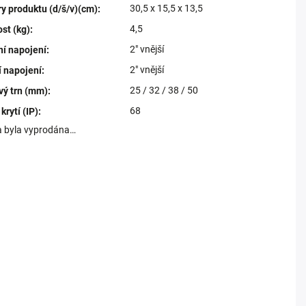
30,5 x 15,5 x 13,5
y produktu (d/š/v)(cm)
:
4,5
st (kg)
:
2" vnější
ní napojení
:
2" vnější
í napojení
:
25 / 32 / 38 / 50
vý trn (mm)
:
68
krytí (IP)
:
a byla vyprodána…