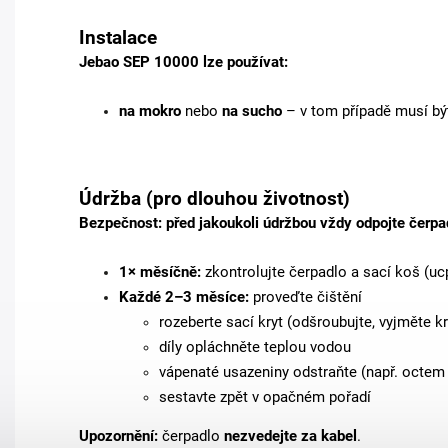
Instalace
Jebao SEP 10000 lze používat:
na mokro
nebo
na sucho
– v tom případě musí bý
Údržba (pro dlouhou životnost)
Bezpečnost:
před jakoukoli údržbou vždy
odpojte čerpad
1× měsíčně:
zkontrolujte čerpadlo a sací koš (ucp
Každé 2–3 měsíce:
proveďte čištění
rozeberte sací kryt (odšroubujte, vyjměte kr
díly opláchněte teplou vodou
vápenaté usazeniny odstraňte (např. octem
sestavte zpět v opačném pořadí
Upozornění:
čerpadlo
nezvedejte za kabel
.