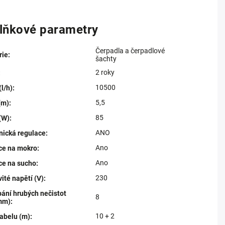
lňkové parametry
Čerpadla a čerpadlové
rie
:
šachty
2 roky
:
10500
(l/h)
:
5,5
(m)
:
85
(W)
:
ANO
nická regulace
:
Ano
ace na mokro
:
Ano
ce na sucho
:
230
té napětí (V)
:
ání hrubých nečistot
8
mm)
:
10 + 2
abelu (m)
: