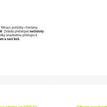
iltraci, potůčky i fontány.
 W
. Zvládá přečerpat
nečistoty
íky snadnému přístupu k
m a sací koš.