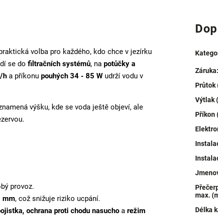
Dop
praktická volba pro každého, kdo chce v jezírku
Katego
odí se do
filtračních systémů
, na
potůčky a
Záruka
l/h
a příkonu
pouhých 34 - 85 W
udrží vodu v
Průtok 
Výtlak 
namená výšku, kde se voda ještě objeví, ale
Příkon 
ezervou.
Elektro
Instal
Instala
Jmenovi
bý provoz.
Přečerp
max. (
8 mm
, což snižuje riziko ucpání.
Délka k
ojistka, ochrana proti chodu nasucho
a
režim