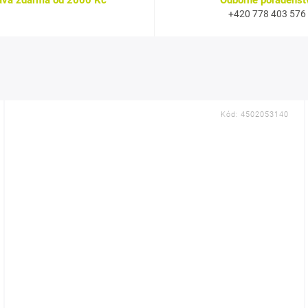
ava zdarma od 2000 Kč
Odborné poradenst
+420 778 403 576
Kód:
4502053140