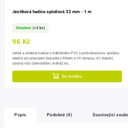
Jezírková hadice spirálová 32 mm - 1 m
Skladem
(>5 ks)
96 Kč
Lehká a ohebná hadice z měkčeného PVC s protinárazovou spirálou.
ideální pro propojení čerpadla s filtrem a UV lampou, UV stabilní,
odolná vůči chemikáliím, metráž na...
Do košíku
Popis
Podobné (4)
Související soubo