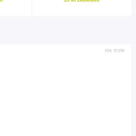
ví
20 let zkušeností
Kód:
51236