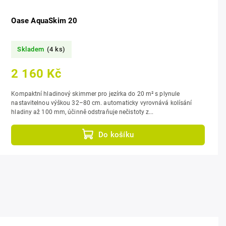
Oase AquaSkim 20
Skladem
(4 ks)
2 160 Kč
Kompaktní hladinový skimmer pro jezírka do 20 m² s plynule
nastavitelnou výškou 32–80 cm. automaticky vyrovnává kolísání
hladiny až 100 mm, účinně odstraňuje nečistoty z...
Do košíku