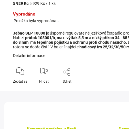
5 929 Kč
5 929 Kč / 1 ks
Vyprodáno
Položka byla vyprodána…
Jebao SEP 10000
je úsporné regulovatelné jezírkové čerpadlo pro f
Nabízí
průtok 10500 l/h
,
max. výtlak 5,5 m
a
nízký příkon 34 - 85
do 8 mm
, má
tepelnou pojistku a ochranu proti chodu nasucho.
D
rotoru se dobře čistí. V balení najdete
hadicový trn 25/32/38/50 m
Detailní informace
Zeptat se
Hlídat
Sdílet