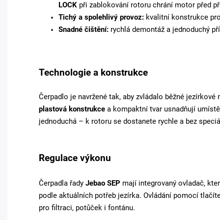
LOCK
při zablokování rotoru chrání motor před př
Tichý a spolehlivý provoz:
kvalitní konstrukce pr
Snadné čištění:
rychlá demontáž a jednoduchý pří
Technologie a konstrukce
Čerpadlo je navržené tak, aby zvládalo běžné jezírkové 
plastová konstrukce
a kompaktní tvar usnadňují umístění
jednoduchá – k rotoru se dostanete rychle a bez speciá
Regulace výkonu
Čerpadla řady
Jebao SEP
mají integrovaný ovladač, kt
podle aktuálních potřeb jezírka. Ovládání pomocí tlačít
pro filtraci, potůček i fontánu.