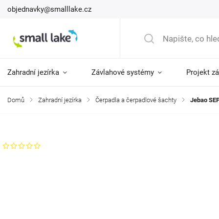
objednavky@smalllake.cz
Zahradní jezírka
Závlahové systémy
Projekt z
Domů
/
Zahradní jezírka
/
Čerpadla a čerpadlové šachty
/
Jebao SE
Značka:
Jebao
Neohodnoceno