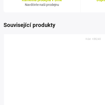
Kamenná prodejna v Brně
Dopr
Navštivte naši prodejnu
Související produkty
Kód:
KB240