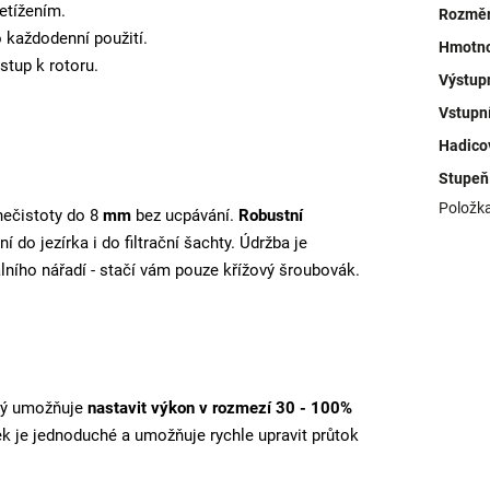
etížením.
Rozměr
o každodenní použití.
Hmotno
stup k rotoru.
Výstup
Vstupn
Hadico
Stupeň 
Položk
nečistoty do 8
mm
bez ucpávání.
Robustní
 do jezírka i do filtrační šachty. Údržba je
lního nářadí - stačí vám pouze křížový šroubovák.
erý umožňuje
nastavit výkon v rozmezí 30 - 100%
ek je jednoduché a umožňuje rychle upravit průtok