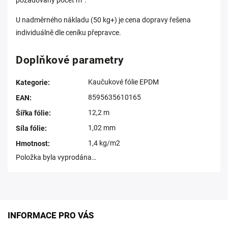
požadovaný počet m².
U nadměrného nákladu (50 kg+) je cena dopravy řešena
individuálně dle ceníku přepravce.
Doplňkové parametry
Kaučukové fólie EPDM
Kategorie
:
8595635610165
EAN
:
12,2 m
Šířka fólie
:
1,02 mm
Síla fólie
:
1,4 kg/m2
Hmotnost
:
Položka byla vyprodána…
INFORMACE PRO VÁS