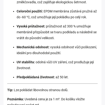
změkčovadla, což zajišťuje ekologickou šetrnost.
Celoroční použití:
EPDM membrána zůstává pružná až
do -60 °C, což umožňuje její pokládku po celý rok.
Vysoká průtažnost:
průtažnost až 300 % umožňuje
membráně přizpůsobit se tvaru podkladu a následně se
vrátit do původní velikosti.
Mechanická odolnost:
vysoká odolnost vůči poškození,
ideální pro dlouhodobé použití.
UV stabilita:
odolná vůči UV záření, což prodlužuje její
životnost.
Předpokládaná životnost:
a
ž 50 let.
Tip:
L
ze pokládat libovolnou stranou dolů.
Poznámka:
Uvedená cena je za 1 m². Do košíku vložte