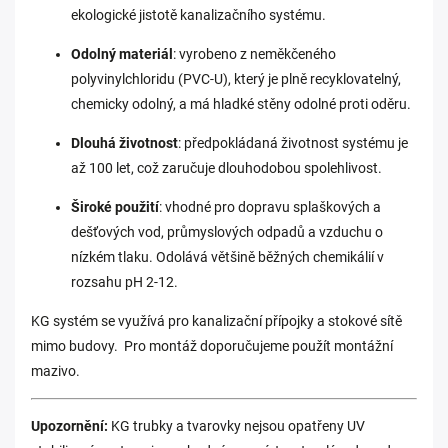
ekologické jistotě kanalizačního systému.
Odolný materiál
: vyrobeno z neměkčeného
polyvinylchloridu (PVC-U), který je plně recyklovatelný,
chemicky odolný, a má hladké stěny odolné proti oděru.
Dlouhá životnost
: předpokládaná životnost systému je
až 100 let, což zaručuje dlouhodobou spolehlivost.
Široké použití
: vhodné pro dopravu splaškových a
dešťových vod, průmyslových odpadů a vzduchu o
nízkém tlaku. Odolává většině běžných chemikálií v
rozsahu pH 2-12.
KG systém se využívá pro kanalizační přípojky a stokové sítě
mimo budovy. Pro montáž doporučujeme použít montážní
mazivo.
Upozornění:
KG trubky a tvarovky nejsou opatřeny UV