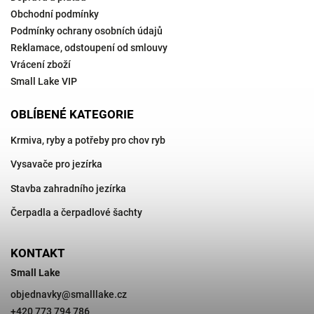
Obchodní podmínky
Podmínky ochrany osobních údajů
Reklamace, odstoupení od smlouvy
Vrácení zboží
Small Lake VIP
OBLÍBENÉ KATEGORIE
Krmiva, ryby a potřeby pro chov ryb
Vysavače pro jezírka
Stavba zahradního jezírka
Čerpadla a čerpadlové šachty
KONTAKT
Small Lake
objednavky
@
smalllake.cz
+420 773 794 786