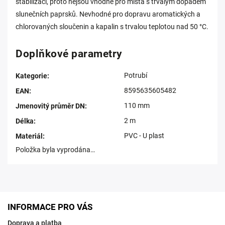
stabilizací, proto nejsou vhodné pro místa s trvalým dopadem
slunečních paprsků. Nevhodné pro dopravu aromatických a
chlorovaných sloučenin a kapalin s trvalou teplotou nad 50 °C.
Doplňkové parametry
Potrubí
Kategorie
:
8595635605482
EAN
:
110 mm
Jmenovitý průměr DN
:
2 m
Délka
:
PVC - U plast
Materiál
:
Položka byla vyprodána…
INFORMACE PRO VÁS
Doprava a platba