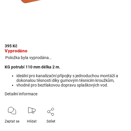
395 Kč
Vyprodáno
Položka byla vyprodána…
KG potrubí 110 mm délka 2 m.
ideální pro kanalizační přípojky s jednoduchou montáží a
dokonalou těsností díky gumovým těsnicím kroužkům,
vhodné pro beztlakovou dopravu splaškových vod.
Detailní informace
Zeptat se
Hlídat
Sdílet