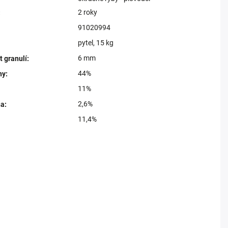
2 roky
:
91020994
pytel, 15 kg
6 mm
t granulí
:
44%
ny
:
11%
2,6%
na
:
11,4%