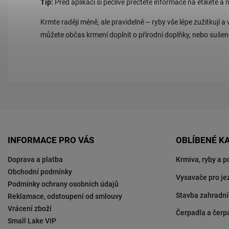
Tip:
Před aplikací si pečlivě přečtěte informace na etiketě a 
Krmte raději méně, ale pravidelně – ryby vše lépe zužitkují 
můžete občas krmení doplnit o přírodní doplňky, nebo sušen
INFORMACE PRO VÁS
OBLÍBENÉ K
Doprava a platba
Krmiva, ryby a p
Obchodní podmínky
Vysavače pro je
Podmínky ochrany osobních údajů
Stavba zahradní
Reklamace, odstoupení od smlouvy
Vrácení zboží
Čerpadla a čerp
Small Lake VIP