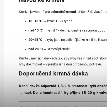
Návod ke krmení
Krmivo je vhodné pro
celoroční krmení
, přičemž dávkování z
10–15 °C
→ krmit 1–2× týdně
nad 15 °C
→ krmit 1× denně, ideálně ve stejnou dobu
20–25 °C
→ ryby jsou nejaktivnější, lze krmit kolik s
nad 28 °C
→ krmení přerušit
Krmte v menších dávkách tak, aby ryby vše ihned spotřeboval
ryby dokrmovat – v jezírku si najdou přirozenou potravu.
Doporučená krmná dávka
Denní dávka odpovídá 1,5-2 % hmotnosti rybí obsá
→ např. Koi o hmotnosti 1 kg přijme 15-20 g krmiv