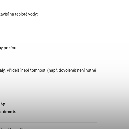
ávisí na teplotě vody:
amy pozřou
y. Při delší nepřítomnosti (např. dovolené) není nutné
dky
a denně.