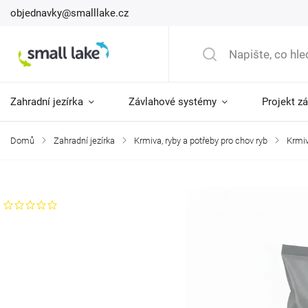
objednavky@smalllake.cz
Zahradní jezírka
Závlahové systémy
Projekt z
Domů
/
Zahradní jezírka
/
Krmiva, ryby a potřeby pro chov ryb
/
Krmiv
Značka:
Small lake
Neohodnoceno