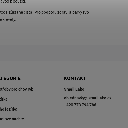
návod k použití.
a voda zůstane čistá. Pro podporu zdraví a barvy ryb
é krevety.
ATEGORIE
KONTAKT
otřeby pro chov ryb
Small Lake
objednavky
@
smalllake.cz
zírka
+420 773 794 786
ho jezírka
adlové šachty