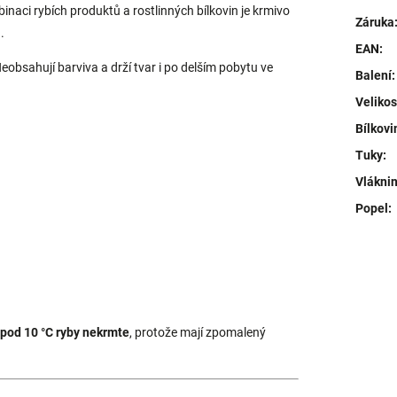
binaci rybích produktů a rostlinných bílkovin je krmivo
Záruka
.
EAN
:
eobsahují barviva a drží tvar i po delším pobytu ve
Balení
:
Velikos
Bílkovi
Tuky
:
Vlákni
Popel
:
pod 10 °C ryby nekrmte
, protože mají zpomalený