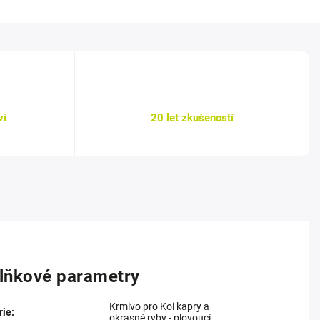
ví
20 let zkušeností
lňkové parametry
Krmivo pro Koi kapry a
rie
:
okrasné ryby - plovoucí