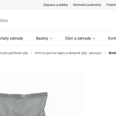
Doprava a platba
Obchodní podmínky
Podmín
ávlahy zahrady
Bazény
Dům a zahrada
Kont
o pro jezírkové ryby
/
Krmivo pro Koi kapry a okrasné ryby - plovoucí
/
Krmi