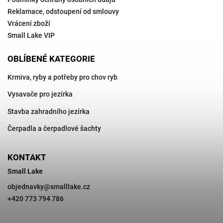
Reklamace, odstoupení od smlouvy
Vrácení zboží
Small Lake VIP
OBLÍBENÉ KATEGORIE
Krmiva, ryby a potřeby pro chov ryb
Vysavače pro jezírka
Stavba zahradního jezírka
Čerpadla a čerpadlové šachty
KONTAKT
Small Lake
objednavky
@
smalllake.cz
+420 773 794 786