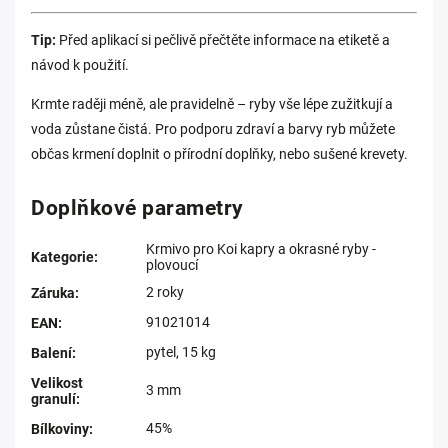
Tip:
Před aplikací si pečlivě přečtěte informace na etiketě a
návod k použití.
Krmte raději méně, ale pravidelně – ryby vše lépe zužitkují a
voda zůstane čistá. Pro podporu zdraví a barvy ryb můžete
občas krmení doplnit o přírodní doplňky, nebo sušené krevety.
Doplňkové parametry
Krmivo pro Koi kapry a okrasné ryby -
Kategorie
:
plovoucí
2 roky
Záruka
:
91021014
EAN
:
pytel, 15 kg
Balení
:
Velikost
3 mm
granulí
:
45%
Bílkoviny
: