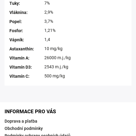
7%
Tuky
:
2,9%
Vláknina
:
3,7%
Popel
:
1,21%
Fosfor
:
1,4
Vápník
:
10 mg/kg
Astaxanthin
:
26000 m.j./kg
Vitamín A
:
2543 m.j./kg
Vitamín D3
:
500 mg/kg
Vitamín C
:
INFORMACE PRO VÁS
Doprava a platba
Obchodní podmínky
Podmínky ochrany osobních údajů