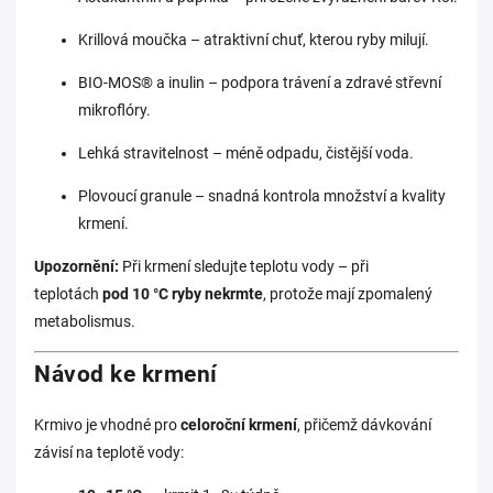
Krillová moučka – atraktivní chuť, kterou ryby milují.
BIO-MOS® a inulin – podpora trávení a zdravé střevní
mikroflóry.
Lehká stravitelnost – méně odpadu, čistější voda.
Plovoucí granule – snadná kontrola množství a kvality
krmení.
Upozornění:
Při krmení sledujte teplotu vody – při
teplotách
pod 10 °C ryby nekrmte
, protože mají zpomalený
metabolismus.
Návod ke krmení
Krmivo je vhodné pro
celoroční krmení
, přičemž dávkování
závisí na teplotě vody: