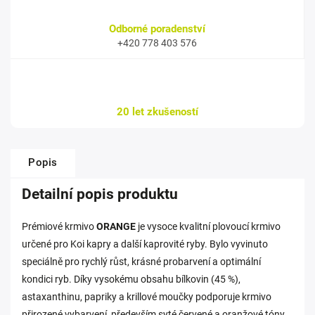
Odborné poradenství
+420 778 403 576
20 let zkušeností
Popis
Detailní popis produktu
Prémiové krmivo
ORANGE
je vysoce kvalitní plovoucí krmivo
určené pro Koi kapry a další kaprovité ryby. Bylo vyvinuto
speciálně pro rychlý růst, krásné probarvení a optimální
kondici ryb. Díky vysokému obsahu bílkovin (45 %),
astaxanthinu, papriky a krillové moučky podporuje krmivo
přirozené vybarvení, především syté červené a oranžové tóny,