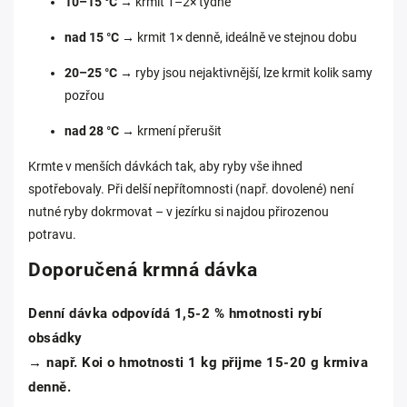
10–15 °C
→ krmit 1–2× týdně
nad 15 °C
→ krmit 1× denně, ideálně ve stejnou dobu
20–25 °C
→ ryby jsou nejaktivnější, lze krmit kolik samy
pozřou
nad 28 °C
→ krmení přerušit
Krmte v menších dávkách tak, aby ryby vše ihned
spotřebovaly. Při delší nepřítomnosti (např. dovolené) není
nutné ryby dokrmovat – v jezírku si najdou přirozenou
potravu.
Doporučená krmná dávka
Denní dávka odpovídá 1,5-2 % hmotnosti rybí
obsádky
→ např. Koi o hmotnosti 1 kg přijme 15-20 g krmiva
denně.