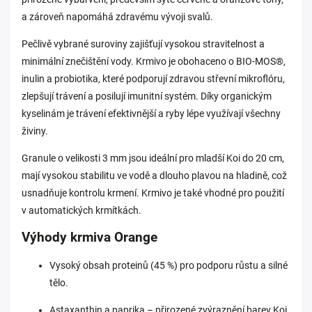
a zároveň napomáhá zdravému vývoji svalů.
Pečlivě vybrané suroviny zajišťují vysokou stravitelnost a
minimální znečištění vody. Krmivo je obohaceno o BIO-MOS®,
inulin a probiotika, které podporují zdravou střevní mikroflóru,
zlepšují trávení a posilují imunitní systém. Díky organickým
kyselinám je trávení efektivnější a ryby lépe využívají všechny
živiny.
Granule o velikosti 3 mm jsou ideální pro mladší Koi do 20 cm,
mají vysokou stabilitu ve vodě a dlouho plavou na hladině, což
usnadňuje kontrolu krmení. Krmivo je také vhodné pro použití
v automatických krmítkách.
Výhody krmiva Orange
Vysoký obsah proteinů (45 %) pro podporu růstu a silné
tělo.
Astaxanthin a paprika – přirozené zvýraznění barev Koi.