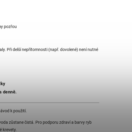
amy pozřou
y. Při delší nepřítomnosti (např. dovolené) není nutné
dky
a denně.
návod k použití.
a voda zůstane čistá. Pro podporu zdraví a barvy ryb
é krevety.