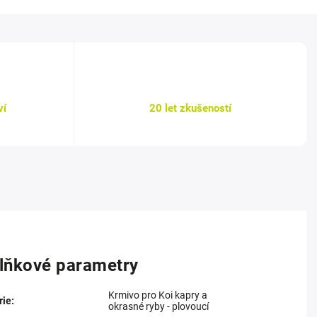
ví
20 let zkušeností
lňkové parametry
Krmivo pro Koi kapry a
rie
:
okrasné ryby - plovoucí