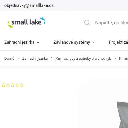
objednavky@smalllake.cz
Zahradní jezírka
Závlahové systémy
Projekt z
Domů
/
Zahradní jezírka
/
Krmiva, ryby a potřeby pro chov ryb
/
Krmiv
Značka:
Small lake
Neohodnoceno