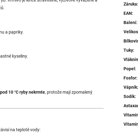
ryb. Krmivo je lehce stravitelné, výživově vyvážené a
Záruka
ců.
EAN
:
Balení
:
Velikos
nu a papriky.
Bílkovi
Tuky
:
astné kyseliny.
Vlákni
Popel
:
Fosfor
:
Vápnik
pod 10 °C ryby nekrmte
, protože mají zpomalený
Sodík
:
Astaxa
Vitami
Vitami
ávisí na teplotě vody: