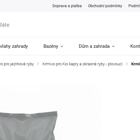
Doprava a platba
Obchodní podmínky
Podmín
ávlahy zahrady
Bazény
Dům a zahrada
Kont
o pro jezírkové ryby
/
Krmivo pro Koi kapry a okrasné ryby - plovoucí
/
Krmi