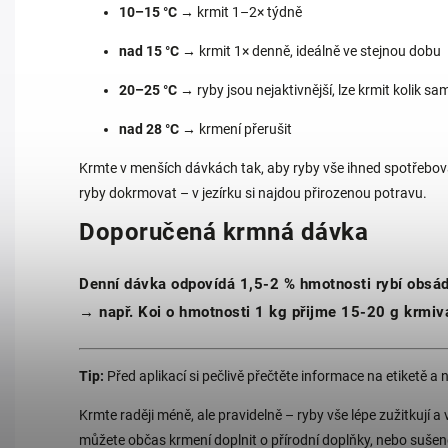
10–15 °C
→ krmit 1–2× týdně
nad 15 °C
→ krmit 1× denně, ideálně ve stejnou dobu
20–25 °C
→ ryby jsou nejaktivnější, lze krmit kolik s
nad 28 °C
→ krmení přerušit
Krmte v menších dávkách tak, aby ryby vše ihned spotřeboval
ryby dokrmovat – v jezírku si najdou přirozenou potravu.
Doporučená krmná dávka
Denní dávka odpovídá 1,5-2 % hmotnosti rybí obsá
→ např. Koi o hmotnosti 1 kg přijme 15-20 g krmiv
Tip:
Před aplikací si pečlivě přečtěte informace na etiketě a 
Krmte raději méně, ale pravidelně – ryby vše lépe zužitkují 
můžete občas krmení doplnit o přírodní doplňky, nebo sušen