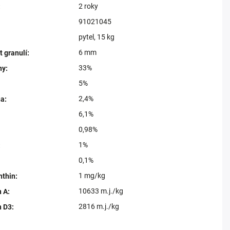
2 roky
:
91021045
pytel, 15 kg
6 mm
t granulí
:
33%
ny
:
5%
2,4%
na
:
6,1%
0,98%
1%
:
0,1%
1 mg/kg
nthin
:
10633 m.j./kg
n A
:
2816 m.j./kg
n D3
: