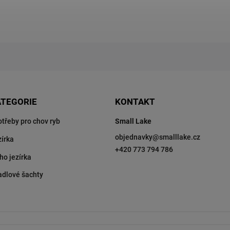
ATEGORIE
KONTAKT
otřeby pro chov ryb
Small Lake
objednavky
@
smalllake.cz
zírka
+420 773 794 786
ho jezírka
adlové šachty