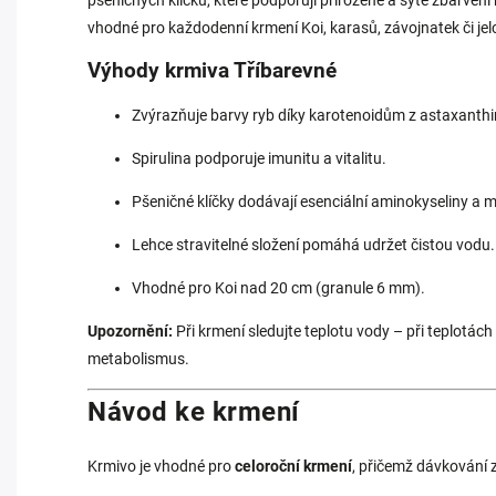
pšeničných klíčků, které podporují přirozené a syté zbarvení 
vhodné pro každodenní krmení Koi, karasů, závojnatek či jel
Výhody krmiva Tříbarevné
Zvýrazňuje barvy ryb díky karotenoidům z astaxanthi
Spirulina podporuje imunitu a vitalitu.
Pšeničné klíčky dodávají esenciální aminokyseliny a m
Lehce stravitelné složení pomáhá udržet čistou vodu.
Vhodné pro Koi nad 20 cm (granule 6 mm).
Upozornění:
Při krmení sledujte teplotu vody – při teplotách
metabolismus.
Návod ke krmení
Krmivo je vhodné pro
celoroční krmení
, přičemž dávkování z