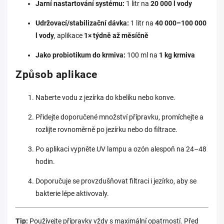
Jarní nastartování systému:
1 litr na
20 000 l vody
Udržovací/stabilizační dávka:
1 litr na
40 000–100 000
l vody
, aplikace
1× týdně až měsíčně
Jako probiotikum do krmiva:
100 ml na
1 kg krmiva
Způsob aplikace
Naberte vodu z jezírka do kbelíku nebo konve.
Přidejte doporučené množství přípravku, promíchejte a
rozlijte rovnoměrně po jezírku nebo do filtrace.
Po aplikaci vypněte UV lampu a ozón alespoň na 24–48
hodin.
Doporučuje se provzdušňovat filtraci i jezírko, aby se
bakterie lépe aktivovaly.
Tip:
Používejte přípravky vždy s maximální opatrností. Před