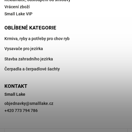
Vrácení zboží
Small Lake VIP
OBLÍBENÉ KATEGORIE
Krmiva, ryby a potřeby pro chov ryb
Vysavače pro jezírka
Stavba zahradního jezírka
Čerpadla a čerpadlové šachty
KONTAKT
Small Lake
objednavky
@
smalllake.cz
+420 773 794 786