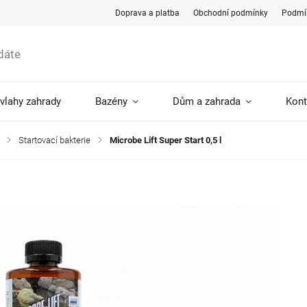
Doprava a platba
Obchodní podmínky
Podmín
ávlahy zahrady
Bazény
Dům a zahrada
Kont
/
Startovací bakterie
/
Microbe Lift Super Start 0,5 l