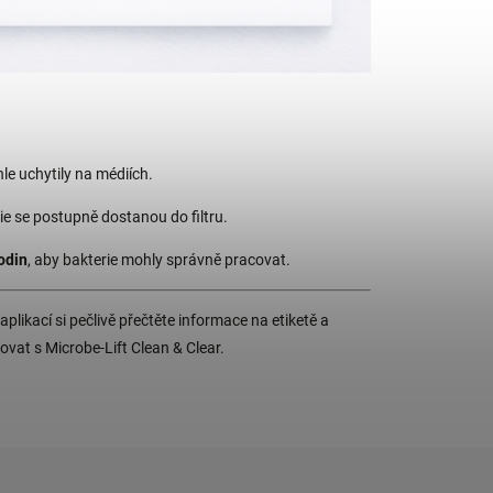
hle uchytily na médiích.
ie se postupně dostanou do filtru.
odin
, aby bakterie mohly správně pracovat.
plikací si pečlivě přečtěte informace na etiketě a
vat s Microbe-Lift Clean & Clear.