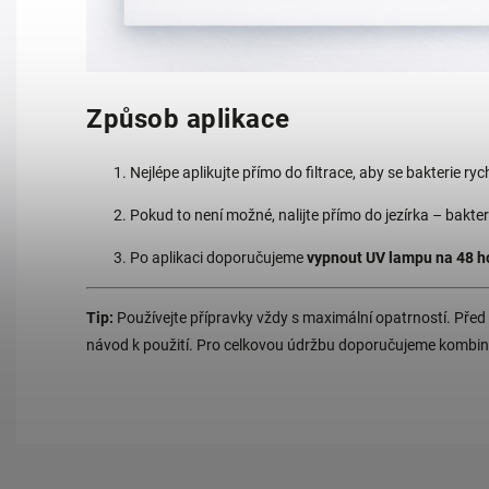
Způsob aplikace
Nejlépe aplikujte přímo do filtrace, aby se bakterie ryc
Pokud to není možné, nalijte přímo do jezírka – bakter
Po aplikaci doporučujeme
vypnout UV lampu na 48 h
Tip:
Používejte přípravky vždy s maximální opatrností. Před a
návod k použití. Pro celkovou údržbu doporučujeme kombino