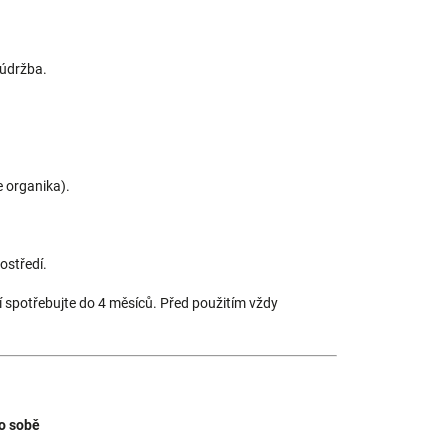
 údržba.
e organika).
ostředí.
í spotřebujte do 4 měsíců.
Před použitím vždy
po sobě