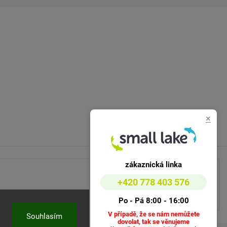
×
zákaznická linka
+420 778 403 576
Po - Pá 8:00 - 16:00
V případě, že se nám nemůžete
Souhlasím
dovolat, tak se věnujeme