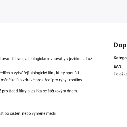
Dop
Katego
tování filtrace a biologické rovnováhy v jezírku - ať už
EAN
:
iích a vytvářejí biologický film, který spouští
Položk
, méně kalů a zdravé prostředí pro ryby i rostliny.
ké pro Bead filtry a jezírka se štěrkovým dnem.
ost po čištění nebo výměně médií.