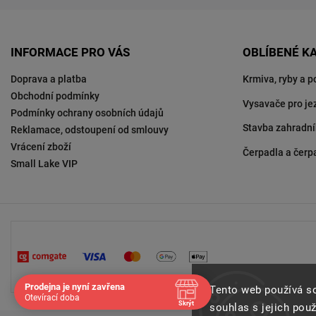
INFORMACE PRO VÁS
OBLÍBENÉ K
Doprava a platba
Krmiva, ryby a p
Obchodní podmínky
Vysavače pro je
Podmínky ochrany osobních údajů
Stavba zahradní
Reklamace, odstoupení od smlouvy
Vrácení zboží
Čerpadla a čerp
Small Lake VIP
Prodejna je nyní zavřena
Tento web používá s
Otevírací doba
Skrýt
souhlas s jejich pou