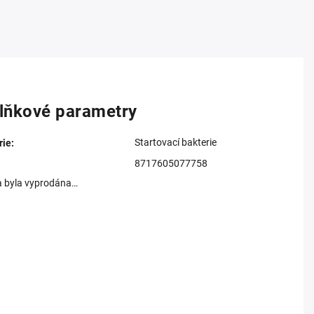
lňkové parametry
Startovací bakterie
rie
:
8717605077758
a byla vyprodána…