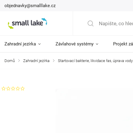
objednavky@smalllake.cz
Zahradní jezírka
Závlahové systémy
Projekt z
Domů
/
Zahradní jezírka
/
Startovací bakterie, likvidace řas, úprava vody
Značka:
Microbe Lift
Neohodnoceno