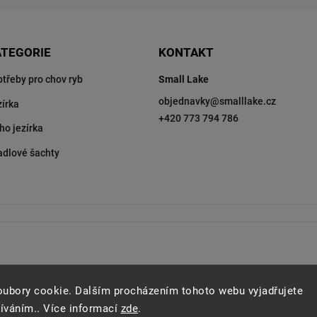
ATEGORIE
KONTAKT
otřeby pro chov ryb
Small Lake
objednavky
@
smalllake.cz
zírka
+420 773 794 786
ho jezírka
adlové šachty
oubory cookie. Dalším procházením tohoto webu vyjadřujete
žíváním.. Více informací
zde
.