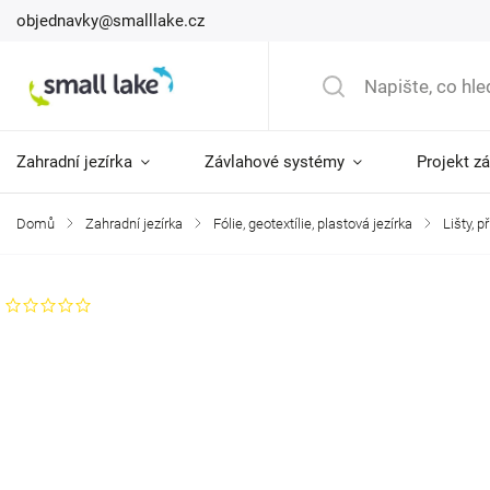
objednavky@smalllake.cz
Zahradní jezírka
Závlahové systémy
Projekt z
Domů
/
Zahradní jezírka
/
Fólie, geotextílie, plastová jezírka
/
Lišty, 
Neohodnoceno