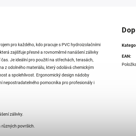
Dop
ojem pro každého, kdo pracuje s PVC hydroizolačními
Katego
 která zajišťuje přesné a rovnoměrné nanášení zálivky
EAN
:
 čas. Je ideální pro použití na střechách, terasách,
Položk
bena z odolného materiálu, který odolává chemickým
nost a spolehlivost. Ergonomický design nádoby
ní nepostradatelného pomocníka pro profesionály i
šení zálivky.
a různých površích.