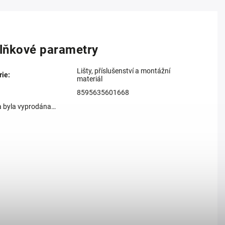
lňkové parametry
Lišty, příslušenství a montážní
rie
:
materiál
8595635601668
a byla vyprodána…