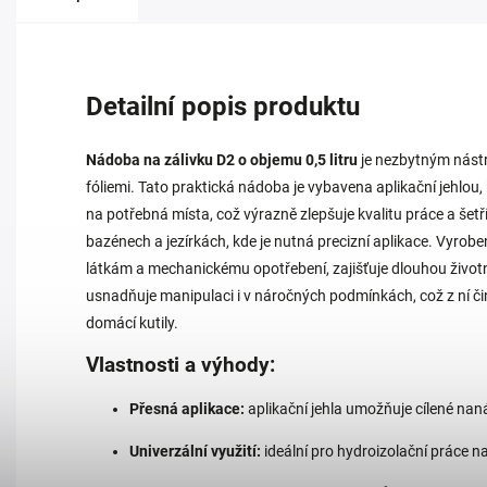
Detailní popis produktu
Nádoba na zálivku D2 o objemu 0,5 litru
je nezbytným nástr
fóliemi. Tato praktická nádoba je vybavena aplikační jehlou,
na potřebná místa, což výrazně zlepšuje kvalitu práce a šetří
bazénech a jezírkách, kde je nutná precizní aplikace. Vyro
látkám a mechanickému opotřebení, zajišťuje dlouhou život
usnadňuje manipulaci i v náročných podmínkách, což z ní či
domácí kutily.
Vlastnosti a výhody:
Přesná aplikace:
aplikační jehla umožňuje cílené naná
Univerzální využití:
ideální pro hydroizolační práce n