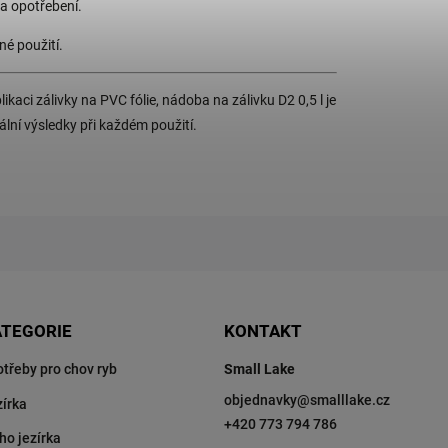
 a opotřebení.
é použití.
kaci zálivky na PVC fólie, nádoba na zálivku D2 0,5 l je
ální výsledky při každém použití.
ATEGORIE
KONTAKT
otřeby pro chov ryb
Small Lake
objednavky
@
smalllake.cz
zírka
+420 773 794 786
ho jezírka